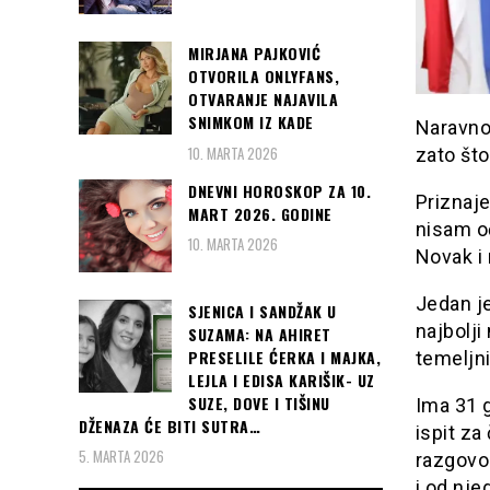
MIRJANA PAJKOVIĆ
OTVORILA ONLYFANS,
OTVARANJE NAJAVILA
SNIMKOM IZ KADE
Naravno.
10. MARTA 2026
zato što
DNEVNI HOROSKOP ZA 10.
Priznaje
MART 2026. GODINE
nisam oč
10. MARTA 2026
Novak i 
Jedan je
SJENICA I SANDŽAK U
najbolj
SUZAMA: NA AHIRET
PRESELILE ĆERKA I MAJKA,
temeljni
LEJLA I EDISA KARIŠIK- UZ
SUZE, DOVE I TIŠINU
Ima 31 g
DŽENAZA ĆE BITI SUTRA…
ispit za
5. MARTA 2026
razgovor
i od nj