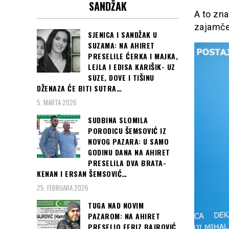
SANDŽAK
A to zn
zajamče
SJENICA I SANDŽAK U
SUZAMA: NA AHIRET
PRESELILE ĆERKA I MAJKA,
LEJLA I EDISA KARIŠIK- UZ
SUZE, DOVE I TIŠINU
DŽENAZA ĆE BITI SUTRA…
5. MARTA 2026
SUDBINA SLOMILA
PORODICU ŠEMSOVIĆ IZ
NOVOG PAZARA: U SAMO
GODINU DANA NA AHIRET
PRESELILA DVA BRATA-
KENAN I ERSAN ŠEMSOVIĆ…
25. FEBRUARA 2026
TUGA NAD NOVIM
PAZAROM: NA AHIRET
PRESELIO FERIZ BAJROVIĆ