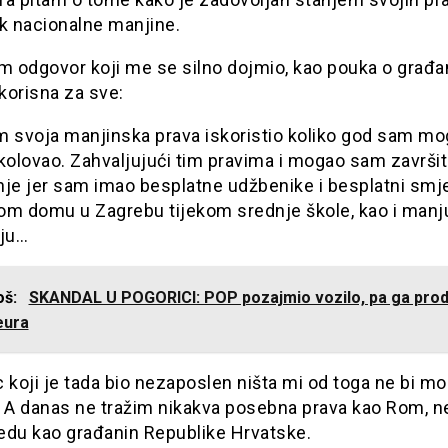
ik nacionalne manjine.
am odgovor koji me se silno dojmio, kao pouka o građa
 korisna za sve:
m svoja manjinska prava iskoristio koliko god sam mo
kolovao. Zahvaljujući tim pravima i mogao sam završit
nje jer sam imao besplatne udžbenike i besplatni smj
om domu u Zagrebu tijekom srednje škole, kao i manj
iju…
još:
SKANDAL U POGORICI: POP pozajmio vozilo, pa ga pro
eura
 koji je tada bio nezaposlen ništa mi od toga ne bi m
i. A danas ne tražim nikakva posebna prava kao Rom, n
edu kao građanin Republike Hrvatske.