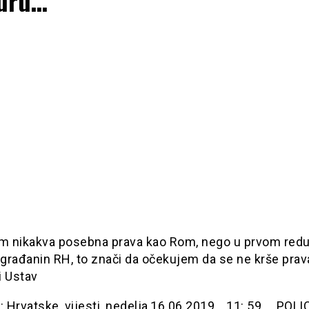
uru…
im nikakva posebna prava kao Rom, nego u prvom redu
 građanin RH, to znači da očekujem da se ne krše prav
i Ustav
 Hrvatske, vijesti, nedelja,16.06.2019… 11: 59… POL