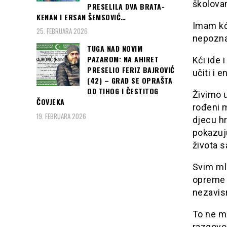
školovan
PRESELILA DVA BRATA-
KENAN I ERSAN ŠEMSOVIĆ…
Imam kće
25. FEBRUARA 2026
nepozna
TUGA NAD NOVIM
PAZAROM: NA AHIRET
Kći ide 
PRESELIO FERIZ BAJROVIĆ
učiti i e
(42) – GRAD SE OPRAŠTA
OD TIHOG I ČESTITOG
Živimo u
ČOVJEKA
rođeni m
19. FEBRUARA 2026
djecu h
pokazuj
života 
Svim ml
opreme z
nezavisn
To ne mo
razgovo