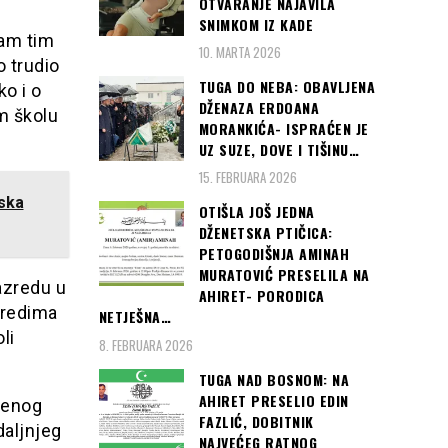
OTVARANJE NAJAVILA
SNIMKOM IZ KADE
sam tim
10. MARTA 2026
 trudio
TUGA DO NEBA: OBAVLJENA
o i o
DŽENAZA ERDOANA
m školu
MORANKIĆA- ISPRAĆEN JE
UZ SUZE, DOVE I TIŠINU…
15. FEBRUARA 2026
ska
OTIŠLA JOŠ JEDNA
DŽENETSKA PTIČICA:
PETOGODIŠNJA AMINAH
MURATOVIĆ PRESELILA NA
razredu u
AHIRET- PORODICA
azredima
NETJEŠNA…
li
8. FEBRUARA 2026
TUGA NAD BOSNOM: NA
AHIRET PRESELIO EDIN
benog
FAZLIĆ, DOBITNIK
daljnjeg
NAJVEĆEG RATNOG