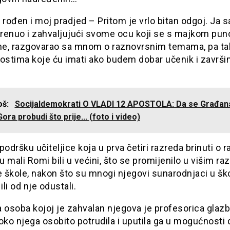
 rođen i moj pradjed – Pritom je vrlo bitan odgoj. Ja 
renuo i zahvaljujući svome ocu koji se s majkom puno
e, razgovarao sa mnom o raznovrsnim temama, pa tak
stima koje ću imati ako budem dobar učenik i završi
još:
Socijaldemokrati O VLADI 12 APOSTOLA: Da se Građan
ora probudi što prije... (foto i video)
podršku učiteljice koja u prva četiri razreda brinuti o 
 mali Romi bili u većini, što se promijenilo u višim r
 škole, nakon što su mnogi njegovi sunarodnjaci u ško
ili od nje odustali.
a osoba kojoj je zahvalan njegova je profesorica glaz
oko njega osobito potrudila i uputila ga u mogućnosti 