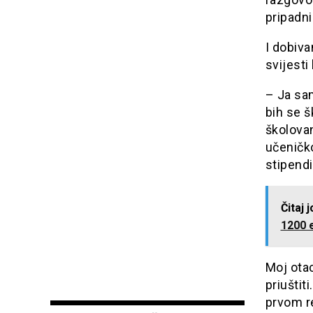
pripadn
I dobiv
svijesti
– Ja sa
bih se š
školova
učeničk
stipend
Čitaj 
1200 
Moj otac
priuštit
prvom r