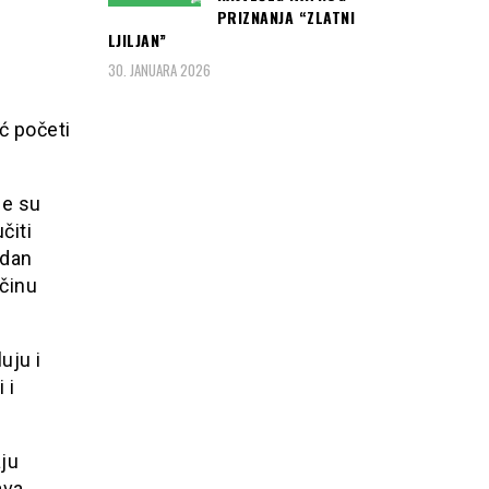
PRIZNANJA “ZLATNI
LJILJAN”
30. JANUARA 2026
eć početi
je su
čiti
gdan
činu
uju i
 i
aju
ava