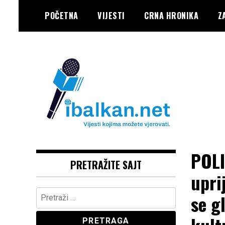
Skip
POČETNA
VIJESTI
CRNA HRONIKA
Z
to
content
Vaše Pravo, Vaš Portal
IBALKAN
POLI
PRETRAŽITE SAJT
upri
Pretraga:
se g