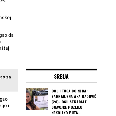
nskoj
gao da
i
eštaj
u
SRBIJA
dao za
BOL I TUGA DO NEBA:
SAHRANJENA ANA RADOVIĆ
ogao
(20)- OCU STRADALE
ego u
DJEVOJKE POZLILO
NEKOLIKO PUTA…