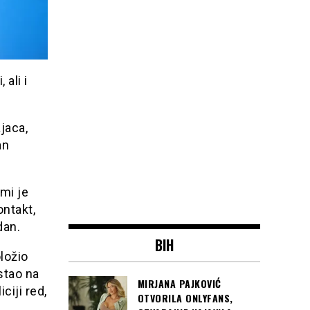
ali i
jaca,
an
 mi je
ntakt,
dan.
BIH
ložio
istao na
MIRJANA PAJKOVIĆ
ciji red,
OTVORILA ONLYFANS,