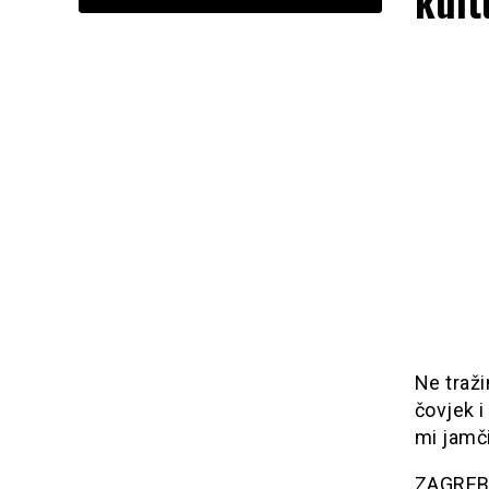
kult
Ne traž
čovjek i
mi jamč
ZAGREB: