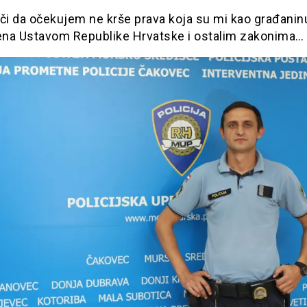
ači da očekujem ne krše prava koja su mi kao građanin
na Ustavom Republike Hrvatske i ostalim zakonima…