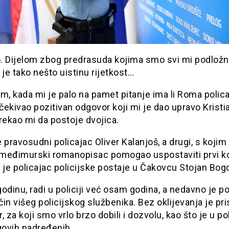
 Dijelom zbog predrasuda kojima smo svi mi podložni, 
 je tako nešto uistinu rijetkost…
m, kada mi je palo na pamet pitanje ima li Roma polica
ekivao pozitivan odgovor koji mi je dao upravo Kristi
rekao mi da postoje dvojica.
 pravosudni policajac Oliver Kalanjoš, a drugi, s kojim
i međimurski romanopisac pomogao uspostaviti prvi ko
 je policajac policijske postaje u Čakovcu Stojan Bog
odinu, radi u policiji već osam godina, a nedavno je po
 čin višeg policijskog službenika. Bez oklijevanja je pr
, za koji smo vrlo brzo dobili i dozvolu, kao što je u poli
egovih nadređenih…