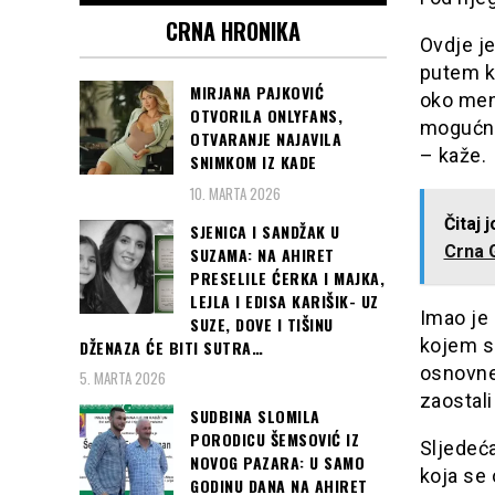
CRNA HRONIKA
Ovdje je
putem k
MIRJANA PAJKOVIĆ
oko men
OTVORILA ONLYFANS,
mogućno
OTVARANJE NAJAVILA
– kaže.
SNIMKOM IZ KADE
10. MARTA 2026
Čitaj 
SJENICA I SANDŽAK U
Crna G
SUZAMA: NA AHIRET
PRESELILE ĆERKA I MAJKA,
LEJLA I EDISA KARIŠIK- UZ
Imao je 
SUZE, DOVE I TIŠINU
kojem su
DŽENAZA ĆE BITI SUTRA…
osnovne
5. MARTA 2026
zaostali 
SUDBINA SLOMILA
PORODICU ŠEMSOVIĆ IZ
Sljedeć
NOVOG PAZARA: U SAMO
koja se 
GODINU DANA NA AHIRET