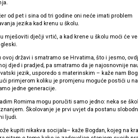
ja.
r od pet i sina od tri godine oni neće imati problem
vanja jezika kad krenu u školu.
i u mješoviti dječji vrtić, a kad krene u školu moći će v
ngleski.
 ovoj državi i smatramo se Hrvatima, što i jesmo, ovd
oj djed i pradjed, pa smatramo da je najosnovnije nau
rvatski jezik, usporedo s materinskim – kaže nam Bo
ući primjerom koliku je promjenu moguće postići u na
samo jedne generacije.
adim Romima mogu poručiti samo jedno: neka se škol
nanjem. Školovanje je prvi uvjet da postanu slobodni
i ljudi.
že kupiti nikakva socijala– kaže Bogdan, kojeg na kr
ra pitam o tome kako je zadovoljan stanjem svojih pr