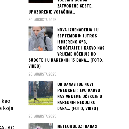
ZATVORENE CESTE,
UPOZORENJE VOZAČIMA…
30. AUGUSTA 2025
NOVA IZNENAĐENJA I U
SEPTEMBRU: JUTROS
IZMJERENO 6°C,
PROČITAJTE I KAKVO NAS
VRIJEME OČEKUJE DO
SUBOTE I U NAREDNIH 15 DANA… (FOTO,
VIDEO)
26. AUGUSTA 2025
OD DANAS IDE NOVI
PREOKRET: EVO KAKVO
NAS VRIJEME OČEKUJE U
 kao
NAREDNIH NEKOLIKO
DANA… (FOTO, VIDEO)
a koja
25. AUGUSTA 2025
METEOROLOZI DANAS
ICAJAC