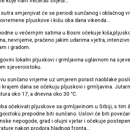
me koje nam večeras slijedi…
 sutra smjenjivat će se periodi sunčanog i oblačnog 
 povremene pljuskove i kišu oba dana vikenda…
podne u večernjim satima u Bosni očekuje kiša,pljusk
na, nevrijeme, praćeno jakim udarima vjetra, intenzivn
am i gradom.
ovini lokalni pljuskovi i grmljavina uglavnom na sjever
m sjeveroistoku.
evu sunčano vrijeme uz umjeren porast naoblake posli
i krajem dana se očekuju pljuskovi i grmljavina. Jutarn
tura oko 17, a dnevna oko 30 °C.
eba očekivati pljuskove sa grmljavinom u Srbiji, s tim 
ugoistoku prepodne biti sunčano. Uslovi će biti poveća
nske nepogode, grad i olujni vjetar i očekuje postepen
ature nakon prodora hladnog fronta…