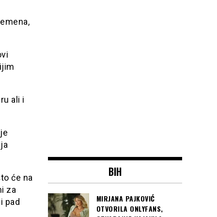
vremena,
ovi
ijim
u ali i
je
ja
BIH
što će na
ni za
MIRJANA PAJKOVIĆ
i pad
OTVORILA ONLYFANS,