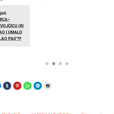
re
 još:
NICA–
EVOJČICU (8)
AO I UMALO
AO PAS''!!!