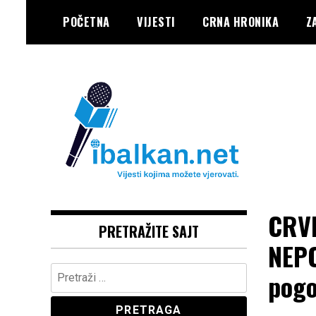
Skip
POČETNA
VIJESTI
CRNA HRONIKA
Z
to
content
Vaše Pravo, Vaš Portal
IBALKAN
CRVE
PRETRAŽITE SAJT
NEPO
Pretraga:
pogo