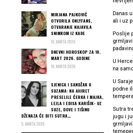
nevrije
Danas u
MIRJANA PAJKOVIĆ
ali i uz
OTVORILA ONLYFANS,
OTVARANJE NAJAVILA
SNIMKOM IZ KADE
Poslije 
grmljavi
10. MARTA 2026
padavin
DNEVNI HOROSKOP ZA 10.
MART 2026. GODINE
U Herceg
10. MARTA 2026
na samo
U Saraj
SJENICA I SANDŽAK U
podne il
SUZAMA: NA AHIRET
tempera
PRESELILE ĆERKA I MAJKA,
LEJLA I EDISA KARIŠIK- UZ
Sutra tr
SUZE, DOVE I TIŠINU
DŽENAZA ĆE BITI SUTRA…
jugu i j
grmljavi
5. MARTA 2026
temeper