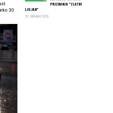
ast
PRIZNANJA “ZLATNI
LJILJAN”
reko 30
30. JANUARA 2026