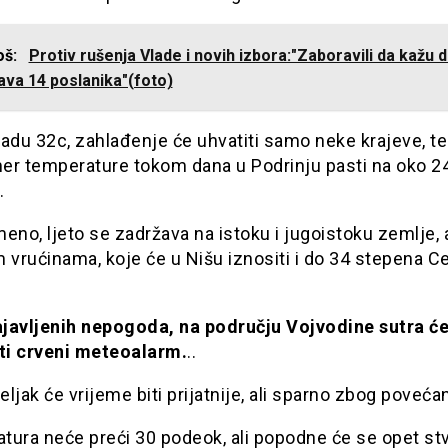
još:
Protiv rušenja Vlade i novih izbora:"Zaboravili da kažu d
ava 14 poslanika"(foto)
adu 32c, zahlađenje će uhvatiti samo neke krajeve, te
mer temperature tokom dana u Podrinju pasti na oko 2
.
eno, ljeto se zadržava na istoku i jugoistoku zemlje, a
 vrućinama, koje će u Nišu iznositi i do 34 stepena Ce
javljenih nepogoda, na području Vojvodine sutra će
iti crveni meteoalarm.
..
ljak će vrijeme biti prijatnije, ali sparno zbog poveća
ura neće preći 30 podeok, ali popodne će se opet stv