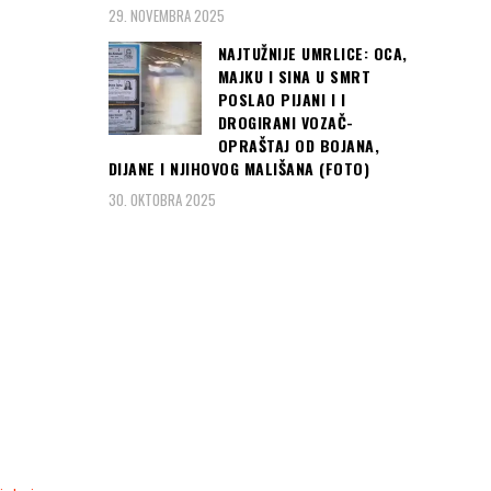
Read more
29. NOVEMBRA 2025
NAJTUŽNIJE UMRLICE: OCA,
Čitaj još:
MAJKU I SINA U SMRT
SJENICA–
POSLAO PIJANI I I
''DJEVOJČICU (8)
DROGIRANI VOZAČ-
NAPAO I UMALO
OPRAŠTAJ OD BOJANA,
ZAKLAO PAS''!!!
DIJANE I NJIHOVOG MALIŠANA (FOTO)
30. OKTOBRA 2025