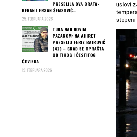
PRESELILA DVA BRATA-
uslovi z
KENAN I ERSAN ŠEMSOVIĆ…
temperat
25. FEBRUARA 2026
stepeni 
TUGA NAD NOVIM
PAZAROM: NA AHIRET
PRESELIO FERIZ BAJROVIĆ
(42) – GRAD SE OPRAŠTA
OD TIHOG I ČESTITOG
ČOVJEKA
19. FEBRUARA 2026