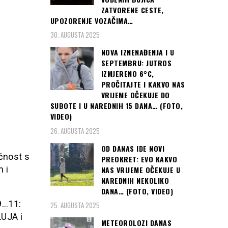
ZATVORENE CESTE,
UPOZORENJE VOZAČIMA…
30. AUGUSTA 2025
NOVA IZNENAĐENJA I U
SEPTEMBRU: JUTROS
IZMJERENO 6°C,
PROČITAJTE I KAKVO NAS
VRIJEME OČEKUJE DO
SUBOTE I U NAREDNIH 15 DANA… (FOTO,
VIDEO)
26. AUGUSTA 2025
OD DANAS IDE NOVI
čnost s
PREOKRET: EVO KAKVO
 i
NAS VRIJEME OČEKUJE U
NAREDNIH NEKOLIKO
DANA… (FOTO, VIDEO)
9…11:
25. AUGUSTA 2025
UJA i
METEOROLOZI DANAS