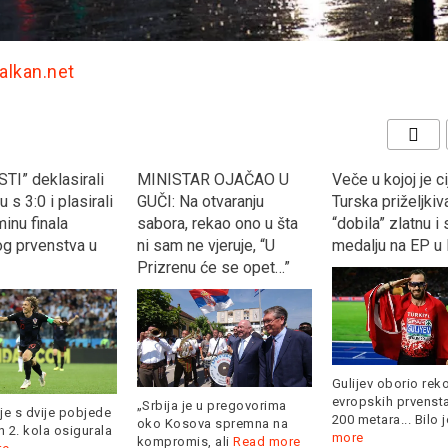
Balkan.net
TI” deklasirali
MINISTAR OJAČAO U
Veče u kojoj je ci
 s 3:0 i plasirali
GUČI: Na otvaranju
Turska priželjkiva
inu finala
sabora, rekao ono u šta
“dobila” zlatnu i
og prvenstva u
ni sam ne vjeruje, “U
medalju na EP u 
Prizrenu će se opet…”
Gulijev oborio rek
evropskih prvenst
„Srbija je u pregovorima
je s dvije pobjede
200 metara... Bilo 
oko Kosova spremna na
 2. kola osigurala
more
kompromis, ali
Read more