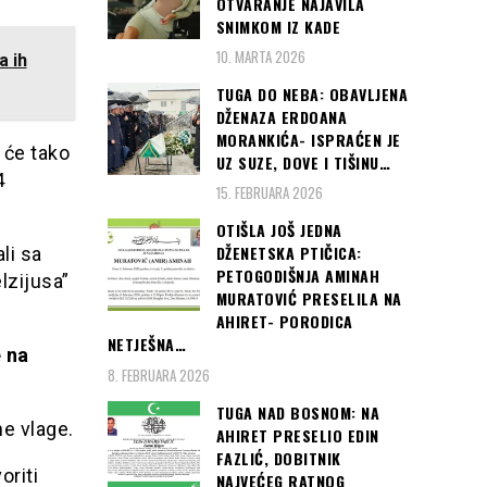
OTVARANJE NAJAVILA
SNIMKOM IZ KADE
10. MARTA 2026
a ih
TUGA DO NEBA: OBAVLJENA
DŽENAZA ERDOANA
MORANKIĆA- ISPRAĆEN JE
 će tako
UZ SUZE, DOVE I TIŠINU…
4
15. FEBRUARA 2026
OTIŠLA JOŠ JEDNA
DŽENETSKA PTIČICA:
li sa
PETOGODIŠNJA AMINAH
lzijusa”
MURATOVIĆ PRESELILA NA
AHIRET- PORODICA
NETJEŠNA…
 na
8. FEBRUARA 2026
TUGA NAD BOSNOM: NA
ne vlage.
AHIRET PRESELIO EDIN
FAZLIĆ, DOBITNIK
oriti
NAJVEĆEG RATNOG