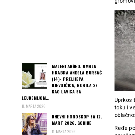
gromovi
MALENI ANĐEO: UMRLA
HRABRA ANĐELA BURSAĆ
(14)- PRELIJEPA
DJEVOJČICA, BORILA SE
KAO LAVICA SA
LEUKEMIJOM…
Uprkos 
11. MARTA 2026
toku i 
oblačnos
DNEVNI HOROSKOP ZA 12.
MART 2026. GODINE
Ređe po
11. MARTA 2026