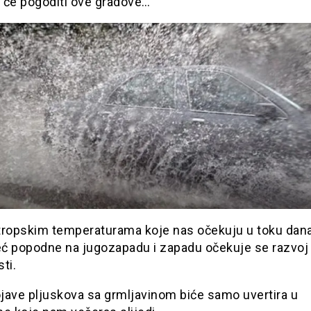
 će pogoditi ove gradove…
tropskim temperaturama koje nas očekuju u toku dana,
već popodne na jugozapadu i zapadu očekuje se razvoj
ti.
jave pljuskova sa grmljavinom biće samo uvertira u