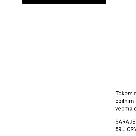
Tokom n
obilnim 
veoma o
SARAJEVO
59… CRV