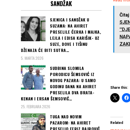
Read mo
SANDŽAK
Čitaj
SJENICA I SANDŽAK U
SJE
SUZAMA: NA AHIRET
''DJ
PRESELILE ĆERKA I MAJKA,
NAP
LEJLA I EDISA KARIŠIK- UZ
SUZE, DOVE I TIŠINU
ZAKL
DŽENAZA ĆE BITI SUTRA…
5. MARTA 2026
SUDBINA SLOMILA
PORODICU ŠEMSOVIĆ IZ
NOVOG PAZARA: U SAMO
GODINU DANA NA AHIRET
Share this:
PRESELILA DVA BRATA-
KENAN I ERSAN ŠEMSOVIĆ…
25. FEBRUARA 2026
TUGA NAD NOVIM
PAZAROM: NA AHIRET
Related
PRESELIO FERIZ BAJROVIĆ