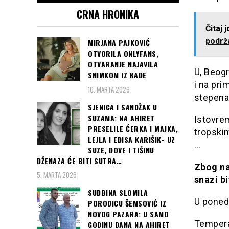
CRNA HRONIKA
Čitaj 
podrž
MIRJANA PAJKOVIĆ
OTVORILA ONLYFANS,
OTVARANJE NAJAVILA
U, Beogr
SNIMKOM IZ KADE
i na pri
10. MARTA 2026
stepena
SJENICA I SANDŽAK U
SUZAMA: NA AHIRET
Istovrem
PRESELILE ĆERKA I MAJKA,
tropskim
LEJLA I EDISA KARIŠIK- UZ
…
SUZE, DOVE I TIŠINU
DŽENAZA ĆE BITI SUTRA…
Zbog na
5. MARTA 2026
snazi b
SUDBINA SLOMILA
U ponede
PORODICU ŠEMSOVIĆ IZ
NOVOG PAZARA: U SAMO
Temperat
GODINU DANA NA AHIRET