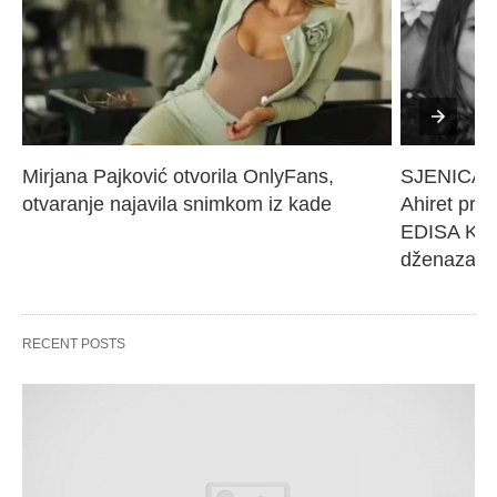
Mirjana Pajković otvorila OnlyFans, 
SJENICA 
otvaranje najavila snimkom iz kade
Ahiret pres
EDISA KARI
dženaza će
RECENT POSTS