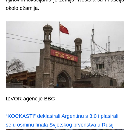
okolo džamija.
IZVOR agencije BBC
“KOCKASTI” deklasirali Argentinu s 3:0 i plasirali
se u osminu finala Svjetskog prvenstva u Rusiji