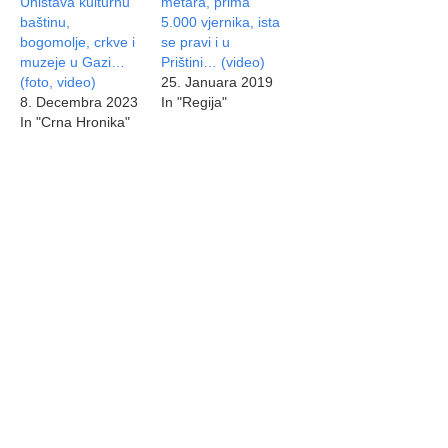
Uništava kulturnu
metara, prima
baštinu,
5.000 vjernika, ista
bogomolje, crkve i
se pravi i u
muzeje u Gazi…
Prištini… (video)
(foto, video)
25. Januara 2019
8. Decembra 2023
In "Regija"
In "Crna Hronika"