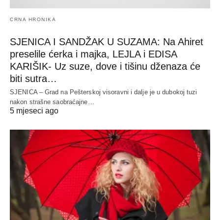
CRNA HRONIKA
SJENICA I SANDŽAK U SUZAMA: Na Ahiret
preselile ćerka i majka, LEJLA i EDISA
KARIŠIK- Uz suze, dove i tišinu dženaza će
biti sutra…
SJENICA – Grad na Pešterskoj visoravni i dalje je u dubokoj tuzi
nakon strašne saobraćajne…
5 mjeseci ago