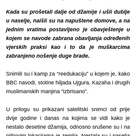
Kada su prošetali dalje od džamije i ušli dublje
u naselje, naišli su na napuštene domove, a na
jednim vratima postavljeno je obavještenje u
kojem se navode zabrana obavljanja određenih
vjerskih praksi kao i to da je muškarcima
zabranjeno nošenje duge brade.
Snimili su i kamp za “reedukaciju” u kojem je, kako
BBC navodi, stotine hiljada Ujgura, Kazaha i drugih
muslimanskih manjina “izbrisano”.
U prilogu su prikazani satelitski snimci od prije
dvije godine i danas na kojima se vidi kako je
nestalo desetine džamija, odnosno srušene su i na
njihovim lokacijama je zemlja. Nestala su i naselja