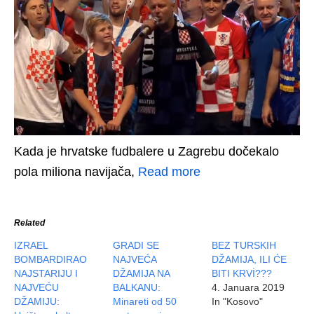
Kada je hrvatske fudbalere u Zagrebu dočekalo
pola miliona navijača,
Read more
Related
IZRAEL
GRADI SE
BEZ TURSKIH
BOMBARDIRAO
NAJVEĆA
DŽAMIJA, ILI ĆE
NAJSTARIJU I
DŽAMIJA NA
BITI KRVİ???
NAJVEĆU
BALKANU:
4. Januara 2019
DŽAMIJU:
Minareti od 50
In "Kosovo"