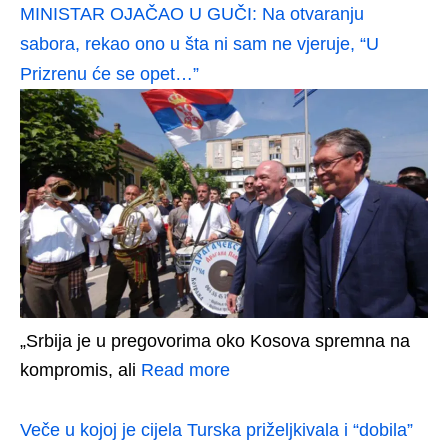
MINISTAR OJAČAO U GUČI: Na otvaranju
sabora, rekao ono u šta ni sam ne vjeruje, “U
Prizrenu će se opet…”
„Srbija je u pregovorima oko Kosova spremna na
kompromis, ali
Read more
Veče u kojoj je cijela Turska priželjkivala i “dobila”