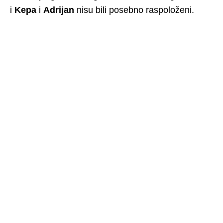
i
Kepa
i
Adrijan
nisu bili posebno raspoloženi.