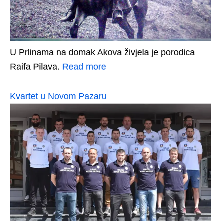
U Prlinama na domak Akova živjela je porodica
Raifa Pilava.
Read more
Kvartet u Novom Pazaru