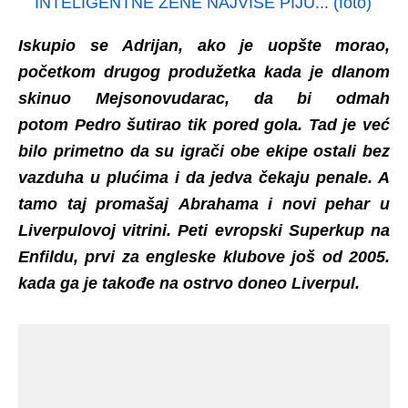
INTELIGENTNE ŽENE NAJVIŠE PIJU... (foto)
Iskupio se Adrijan, ako je uopšte morao,
početkom drugog produžetka kada je dlanom
skinuo Mejsonovudarac, da bi odmah
potom Pedro šutirao tik pored gola. Tad je već
bilo primetno da su igrači obe ekipe ostali bez
vazduha u plućima i da jedva čekaju penale. A
tamo taj promašaj Abrahama i novi pehar u
Liverpulovoj vitrini. Peti evropski Superkup na
Enfildu, prvi za engleske klubove još od 2005.
kada ga je takođe na ostrvo doneo Liverpul.