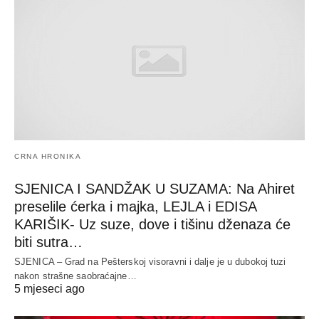
CRNA HRONIKA
SJENICA I SANDŽAK U SUZAMA: Na Ahiret
preselile ćerka i majka, LEJLA i EDISA
KARIŠIK- Uz suze, dove i tišinu dženaza će
biti sutra…
SJENICA – Grad na Pešterskoj visoravni i dalje je u dubokoj tuzi
nakon strašne saobraćajne…
5 mjeseci ago