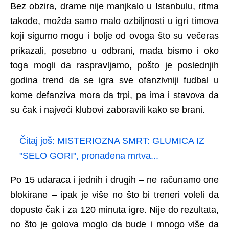
Bez obzira, drame nije manjkalo u Istanbulu, ritma
takođe, možda samo malo ozbiljnosti u igri timova
koji sigurno mogu i bolje od ovoga što su večeras
prikazali, posebno u odbrani, mada bismo i oko
toga mogli da raspravljamo, pošto je poslednjih
godina trend da se igra sve ofanzivniji fudbal u
kome defanziva mora da trpi, pa ima i stavova da
su čak i najveći klubovi zaboravili kako se brani.
Čitaj još:
MISTERIOZNA SMRT: GLUMICA IZ
"SELO GORI", pronađena mrtva...
Po 15 udaraca i jednih i drugih – ne računamo one
blokirane – ipak je više no što bi treneri voleli da
dopuste čak i za 120 minuta igre. Nije do rezultata,
no što je golova moglo da bude i mnogo više da