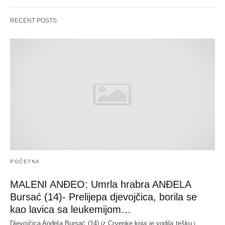
RECENT POSTS
POČETNA
MALENI ANĐEO: Umrla hrabra ANĐELA
Bursać (14)- Prelijepa djevojčica, borila se
kao lavica sa leukemijom…
Djevojčica Anđela Bursać (14) iz Crvenke koja je vodila tešku i