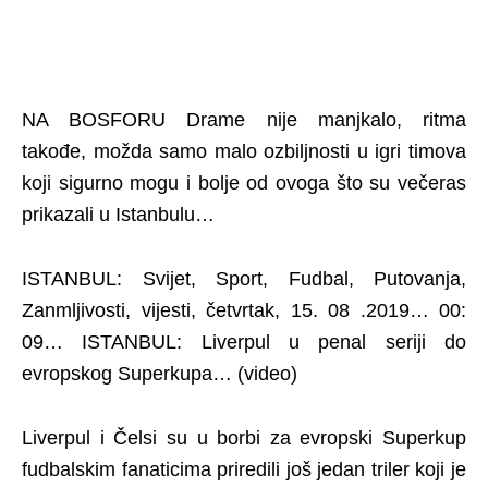
NA BOSFORU Drame nije manjkalo, ritma
takođe, možda samo malo ozbiljnosti u igri timova
koji sigurno mogu i bolje od ovoga što su večeras
prikazali u Istanbulu…
ISTANBUL: Svijet, Sport, Fudbal, Putovanja,
Zanmljivosti, vijesti, četvrtak, 15. 08 .2019… 00:
09… ISTANBUL: Liverpul u penal seriji do
evropskog Superkupa… (video)
Liverpul i Čelsi su u borbi za evropski Superkup
fudbalskim fanaticima priredili još jedan triler koji je