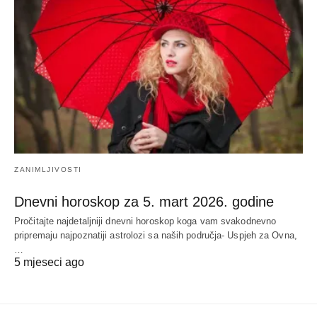
ZANIMLJIVOSTI
Dnevni horoskop za 5. mart 2026. godine
Pročitajte najdetaljniji dnevni horoskop koga vam svakodnevno
pripremaju najpoznatiji astrolozi sa naših područja- Uspjeh za Ovna,
…
5 mjeseci ago