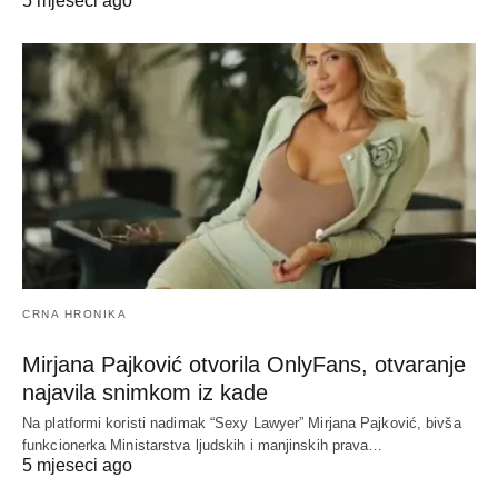
5 mjeseci ago
CRNA HRONIKA
Mirjana Pajković otvorila OnlyFans, otvaranje
najavila snimkom iz kade
Na platformi koristi nadimak “Sexy Lawyer” Mirjana Pajković, bivša
funkcionerka Ministarstva ljudskih i manjinskih prava…
5 mjeseci ago