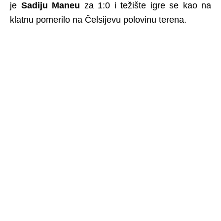
je
Sadiju
Maneu
za 1:0 i težište igre se kao na
klatnu pomerilo na Čelsijevu polovinu terena.