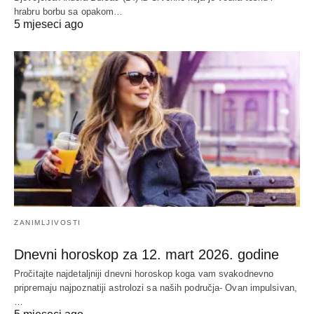
hrabru borbu sa opakom…
5 mjeseci ago
ZANIMLJIVOSTI
Dnevni horoskop za 12. mart 2026. godine
Pročitajte najdetaljniji dnevni horoskop koga vam svakodnevno
pripremaju najpoznatiji astrolozi sa naših područja- Ovan impulsivan,
…