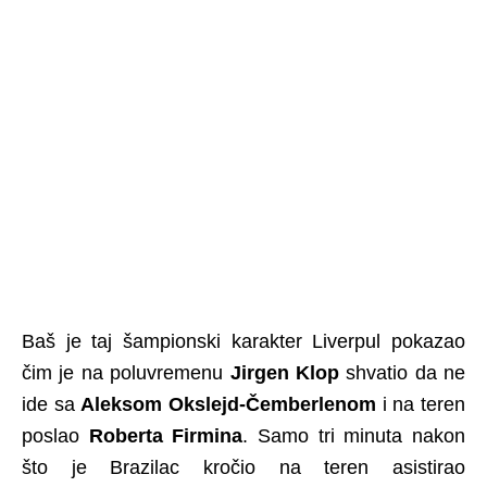
Baš je taj šampionski karakter Liverpul pokazao
čim je na poluvremenu
Jirgen Klop
shvatio da ne
ide sa
Aleksom Okslejd-Čemberlenom
i na teren
poslao
Roberta Firmina
. Samo tri minuta nakon
što je Brazilac kročio na teren asistirao