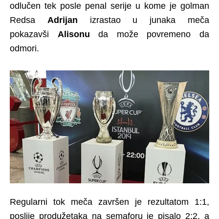
odlučen tek posle penal serije u kome je golman
Redsa
Adrijan
izrastao u junaka meča
pokazavši
Alisonu
da može povremeno da
odmori.
Regularni tok meča završen je rezultatom 1:1,
poslije produžetaka na semaforu je pisalo 2:2, a