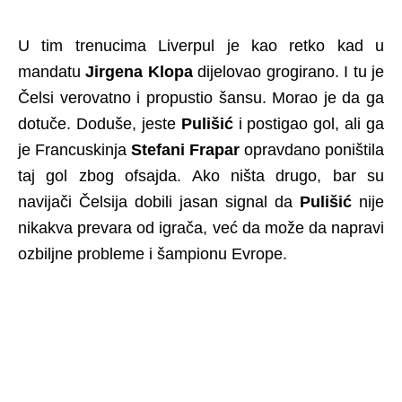
U tim trenucima Liverpul je kao retko kad u
mandatu
Jirgena Klopa
dijelovao grogirano. I tu je
Čelsi verovatno i propustio šansu. Morao je da ga
dotuče. Doduše, jeste
Pulišić
i postigao gol, ali ga
je Francuskinja
Stefani Frapar
opravdano poništila
taj gol zbog ofsajda. Ako ništa drugo, bar su
navijači Čelsija dobili jasan signal da
Pulišić
nije
nikakva prevara od igrača, već da može da napravi
ozbiljne probleme i šampionu Evrope.