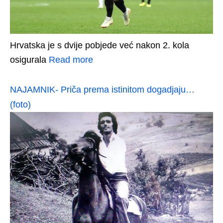
Hrvatska je s dvije pobjede već nakon 2. kola
osigurala
Read more
NAJAMNIK- Priča prema istinitom dogadjaju…
(foto)