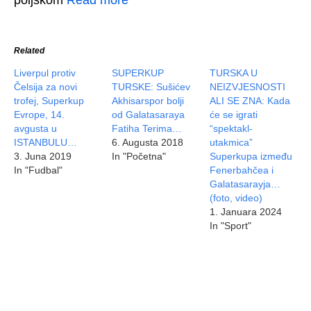
poljskom
Read more
Related
Liverpul protiv
SUPERKUP
TURSKA U
Čelsija za novi
TURSKE: Sušićev
NEIZVJESNOSTI
trofej, Superkup
Akhisarspor bolji
ALI SE ZNA: Kada
Evrope, 14.
od Galatasaraya
će se igrati
avgusta u
Fatiha Terima…
“spektakl-
ISTANBULU…
6. Augusta 2018
utakmica”
3. Juna 2019
In "Početna"
Superkupa između
In "Fudbal"
Fenerbahčea i
Galatasarayja…
(foto, video)
1. Januara 2024
In "Sport"