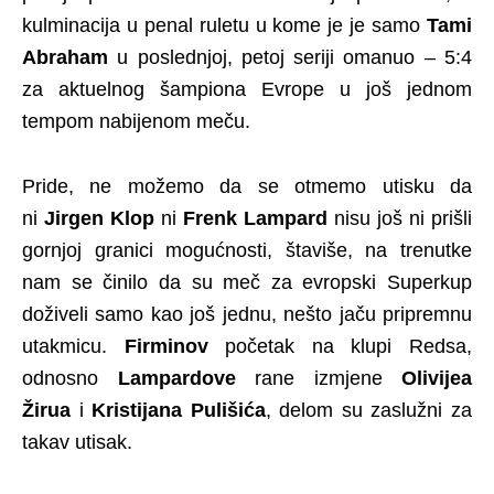
kulminacija u penal ruletu u kome je je samo
Tami
Abraham
u poslednjoj, petoj seriji omanuo – 5:4
za aktuelnog šampiona Evrope u još jednom
tempom nabijenom meču.
Pride, ne možemo da se otmemo utisku da
ni
Jirgen Klop
ni
Frenk Lampard
nisu još ni prišli
gornjoj granici mogućnosti, štaviše, na trenutke
nam se činilo da su meč za evropski Superkup
doživeli samo kao još jednu, nešto jaču pripremnu
utakmicu.
Firminov
početak na klupi Redsa,
odnosno
Lampardove
rane izmjene
Olivijea
Žirua
i
Kristijana Pulišića
, delom su zaslužni za
takav utisak.