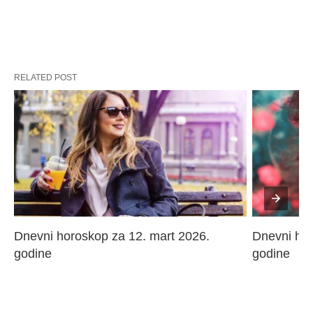
RELATED POST
Dnevni horoskop za 12. mart 2026. 
Dnevni hor
godine
godine