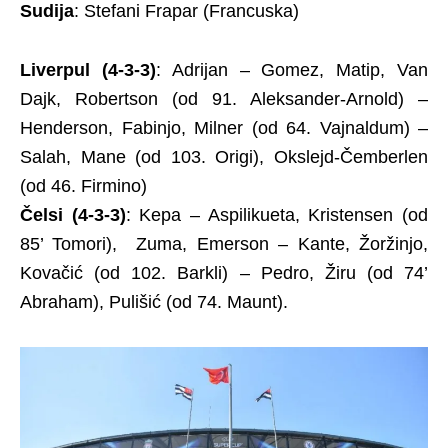
Sudija
: Stefani Frapar (Francuska)
Liverpul (4-3-3)
: Adrijan – Gomez, Matip, Van
Dajk, Robertson (od 91. Aleksander-Arnold) –
Henderson, Fabinjo, Milner (od 64. Vajnaldum) –
Salah, Mane (od 103. Origi), Okslejd-Čemberlen
(od 46. Firmino)
Čelsi (4-3-3)
: Kepa – Aspilikueta, Kristensen (od
85’ Tomori), Zuma, Emerson – Kante, Žoržinjo,
Kovačić (od 102. Barkli) – Pedro, Žiru (od 74’
Abraham), Pulišić (od 74. Maunt).