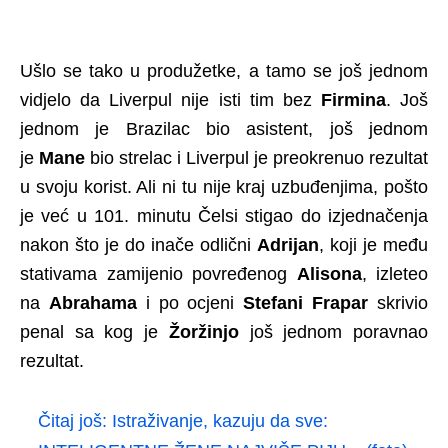
Ušlo se tako u produžetke, a tamo se još jednom
vidjelo da Liverpul nije isti tim bez
Firmina
. Još
jednom je Brazilac bio asistent, još jednom
je
Mane
bio strelac i Liverpul je preokrenuo rezultat
u svoju korist. Ali ni tu nije kraj uzbuđenjima, pošto
je već u 101. minutu Čelsi stigao do izjednačenja
nakon što je do inače odlični
Adrijan
, koji je među
stativama zamijenio povređenog
Alisona
, izleteo
na
Abrahama
i po ocjeni
Stefani Frapar
skrivio
penal sa kog je
Žoržinjo
još jednom poravnao
rezultat.
Čitaj još:
Istraživanje, kazuju da sve: