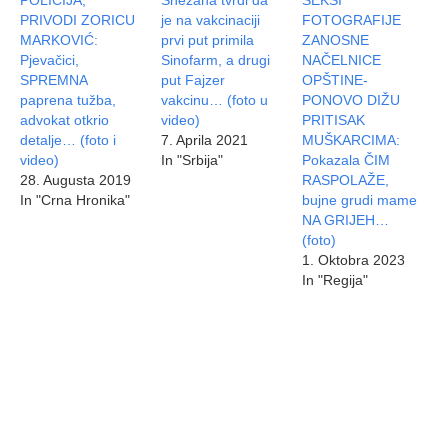
POLICIJA,
Snežana tvrdi da
SEKSI
PRIVODI ZORICU
je na vakcinaciji
FOTOGRAFIJE
MARKOVIĆ:
prvi put primila
ZANOSNE
Pjevačici,
Sinofarm, a drugi
NAČELNICE
SPREMNA
put Fajzer
OPŠTINE-
paprena tužba,
vakcinu… (foto u
PONOVO DIŽU
advokat otkrio
video)
PRITISAK
detalje… (foto i
7. Aprila 2021
MUŠKARCIMA:
video)
In "Srbija"
Pokazala ČIM
28. Augusta 2019
RASPOLAŽE,
In "Crna Hronika"
bujne grudi mame
NA GRIJEH…
(foto)
1. Oktobra 2023
In "Regija"