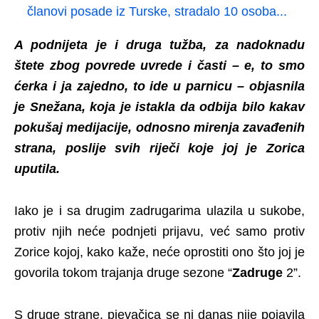
članovi posade iz Turske, stradalo 10 osoba...
A podnijeta je i druga tužba, za nadoknadu
štete zbog povrede uvrede i časti – e, to smo
ćerka i ja zajedno, to ide u parnicu – objasnila
je Snežana, koja je istakla da odbija bilo kakav
pokušaj medijacije, odnosno mirenja zavađenih
strana, poslije svih riječi koje joj je Zorica
uputila.
Iako je i sa drugim zadrugarima ulazila u sukobe,
protiv njih neće podnjeti prijavu, već samo protiv
Zorice kojoj, kako kaže, neće oprostiti ono što joj je
govorila tokom trajanja druge sezone “
Zadruge
2”.
S druge strane, pjevačica se ni danas nije pojavila