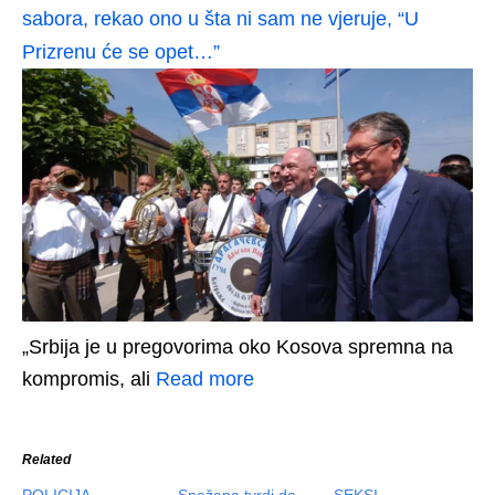
sabora, rekao ono u šta ni sam ne vjeruje, “U
Prizrenu će se opet…”
„Srbija je u pregovorima oko Kosova spremna na
kompromis, ali
Read more
Related