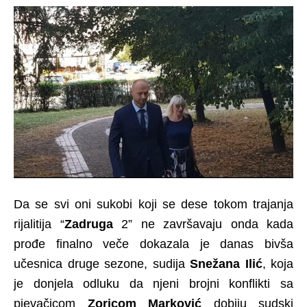
Da se svi oni sukobi koji se dese tokom trajanja
rijalitija “
Zadruga
2” ne završavaju onda kada
prođe finalno veče dokazala je danas bivša
učesnica druge sezone, sudija
Snežana Ilić
, koja
je donjela odluku da njeni brojni konflikti sa
pjevačicom
Zoricom Marković
dobiju sudski