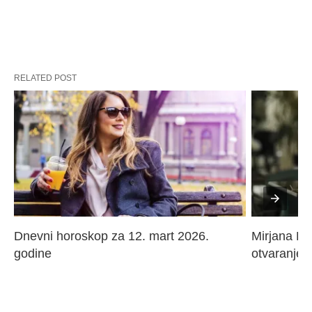
RELATED POST
Dnevni horoskop za 12. mart 2026. 
Mirjana Paj
godine
otvaranje 