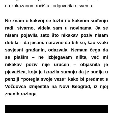
na zakazanom ročištu i odgovorila o svemu:
Ne znam o kakvoj se tužbi i o kakvom suđenju
radi, stvarno, videla sam u novinama. Ja se
nisam pojavila zato što nikakav poziv nisam
dobila – da jesam, naravno da bih se, kao svaki
savjesni građanin, odazvala. Nemam čega da
se plašim – ne izbjegavam ništa, već mi
nikakav poziv nije uručen – objasnila je
pjevačica, koja je izrazila sumnju da je sudija u
penziji “potegla svoje veze” kako bi predmet s
Voždovca izmjestila na Novi Beograd, iz njoj
znanih razloga
.