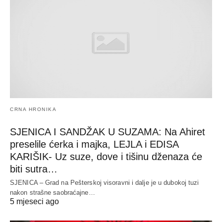
CRNA HRONIKA
SJENICA I SANDŽAK U SUZAMA: Na Ahiret
preselile ćerka i majka, LEJLA i EDISA
KARIŠIK- Uz suze, dove i tišinu dženaza će
biti sutra…
SJENICA – Grad na Pešterskoj visoravni i dalje je u dubokoj tuzi
nakon strašne saobraćajne…
5 mjeseci ago