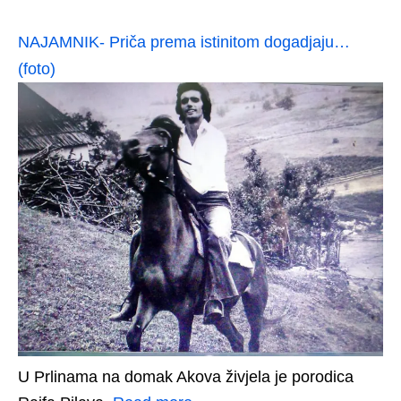
NAJAMNIK- Priča prema istinitom dogadjaju…
(foto)
U Prlinama na domak Akova živjela je porodica