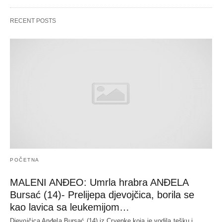
RECENT POSTS
POČETNA
MALENI ANĐEO: Umrla hrabra ANĐELA
Bursać (14)- Prelijepa djevojčica, borila se
kao lavica sa leukemijom…
Djevojčica Anđela Bursać (14) iz Crvenke koja je vodila tešku i