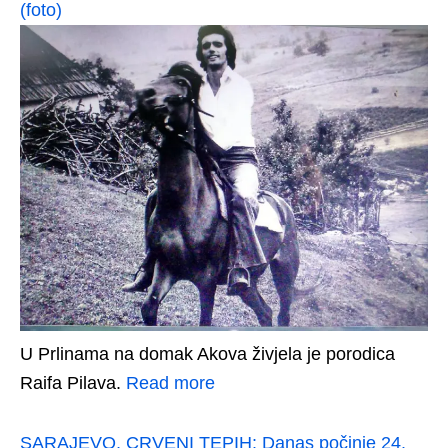
(foto)
U Prlinama na domak Akova živjela je porodica
Raifa Pilava.
Read more
SARAJEVO, CRVENI TEPIH: Danas počinje 24.