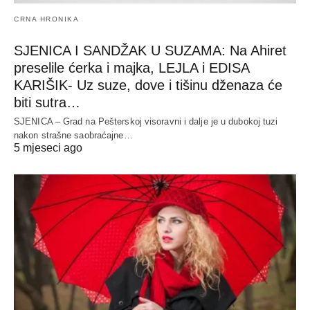
CRNA HRONIKA
SJENICA I SANDŽAK U SUZAMA: Na Ahiret
preselile ćerka i majka, LEJLA i EDISA
KARIŠIK- Uz suze, dove i tišinu dženaza će
biti sutra…
SJENICA – Grad na Pešterskoj visoravni i dalje je u dubokoj tuzi
nakon strašne saobraćajne…
5 mjeseci ago