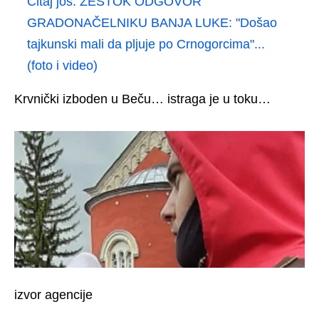
Čitaj još:
ŽESTOK ODGOVOR
GRADONAČELNIKU BANJA LUKE: "Došao
tajkunski mali da pljuje po Crnogorcima"...
(foto i video)
Krvnički izboden u Beču… istraga je u toku…
izvor agencije