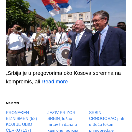
„Srbija je u pregovorima oko Kosova spremna na
kompromis, ali
Read more
Related
PRONAĐEN
JEZIV PRIZOR:
SRBIN i
BIZNISMEN (53)
SRBIN, ležao
CRNOGORAC pali
KOJI JE UBIO
mrtav tri dana u
u Beču tokom
ĆERKU (13) I
kamionu, policija,
primopredaje