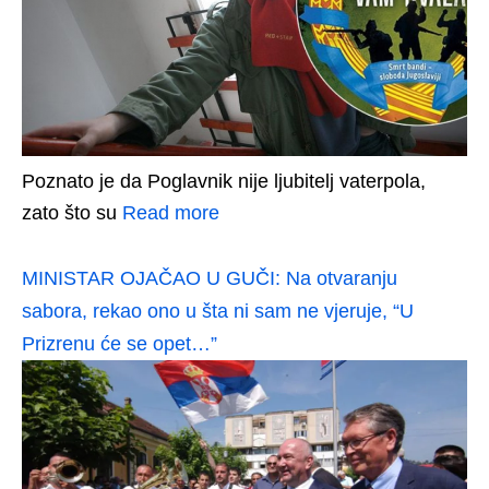
Poznato je da Poglavnik nije ljubitelj vaterpola,
zato što su
Read more
MINISTAR OJAČAO U GUČI: Na otvaranju
sabora, rekao ono u šta ni sam ne vjeruje, “U
Prizrenu će se opet…”