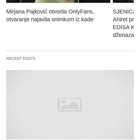
Mirjana Pajković otvorila OnlyFans, 
SJENICA 
otvaranje najavila snimkom iz kade
Ahiret pres
EDISA KARI
dženaza će
RECENT POSTS