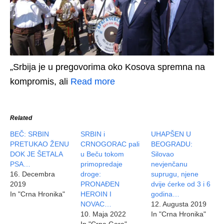
„Srbija je u pregovorima oko Kosova spremna na
kompromis, ali
Read more
Related
BEČ: SRBIN
SRBIN i
UHAPŠEN U
PRETUKAO ŽENU
CRNOGORAC pali
BEOGRADU:
DOK JE ŠETALA
u Beču tokom
Silovao
PSA…
primopredaje
nevjenčanu
16. Decembra
droge:
suprugu, njene
2019
PRONAĐEN
dvije ćerke od 3 i 6
In "Crna Hronika"
HEROIN I
godina…
NOVAC…
12. Augusta 2019
10. Maja 2022
In "Crna Hronika"
In "Crna Gora"