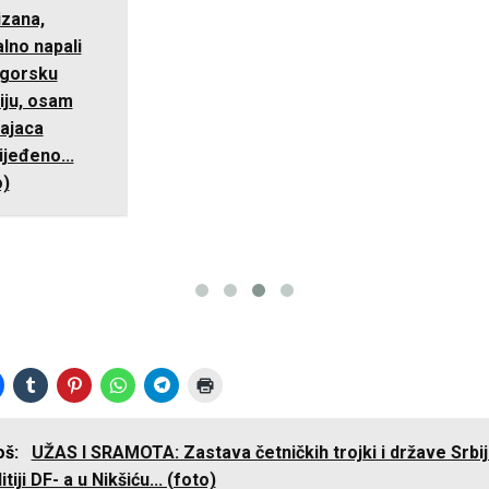
još:
UŽAS I SRAMOTA: Zastava četničkih trojki i države Srbij
itiji DF- a u Nikšiću... (foto)