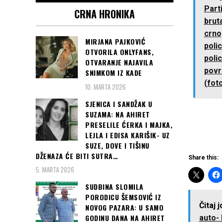
Partizana,
CRNA HRONIKA
brutalno napali
crnogorsku
MIRJANA PAJKOVIĆ
policiju, osam
OTVORILA ONLYFANS,
policajaca
OTVARANJE NAJAVILA
povrijeđeno...
SNIMKOM IZ KADE
(foto)
10. MARTA 2026
SJENICA I SANDŽAK U
SUZAMA: NA AHIRET
PRESELILE ĆERKA I MAJKA,
LEJLA I EDISA KARIŠIK- UZ
SUZE, DOVE I TIŠINU
DŽENAZA ĆE BITI SUTRA…
Share this:
5. MARTA 2026
SUDBINA SLOMILA
PORODICU ŠEMSOVIĆ IZ
Čitaj 
NOVOG PAZARA: U SAMO
GODINU DANA NA AHIRET
auto- l