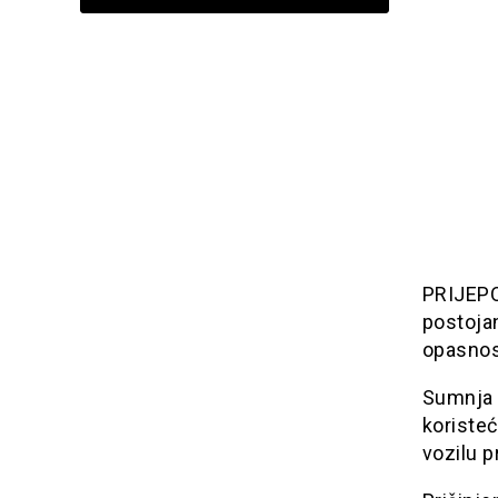
PRIJEPO
postojan
opasnos
Sumnja 
koriste
vozilu p