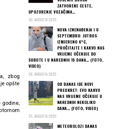
ZATVORENE CESTE,
UPOZORENJE VOZAČIMA…
30. AUGUSTA 2025
NOVA IZNENAĐENJA I U
SEPTEMBRU: JUTROS
IZMJERENO 6°C,
PROČITAJTE I KAKVO NAS
VRIJEME OČEKUJE DO
SUBOTE I U NAREDNIH 15 DANA… (FOTO,
VIDEO)
26. AUGUSTA 2025
ja, zbog
nje opšte
OD DANAS IDE NOVI
PREOKRET: EVO KAKVO
NAS VRIJEME OČEKUJE U
NAREDNIH NEKOLIKO
 godine,
DANA… (FOTO, VIDEO)
motornom
25. AUGUSTA 2025
METEOROLOZI DANAS