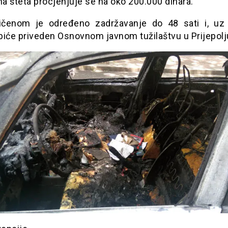
na šteta procjenjuje se na oko 200.000 dinara.
čenom je određeno zadržavanje do 48 sati i, uz 
 biće priveden Osnovnom javnom tužilaštvu u Prijepolj