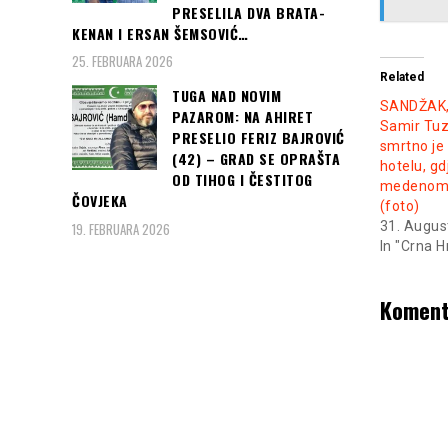
PRESELILA DVA BRATA-
KENAN I ERSAN ŠEMSOVIĆ…
25. FEBRUARA 2026
Related
TUGA NAD NOVIM
SANDŽAK,
PAZAROM: NA AHIRET
Samir Tuz
PRESELIO FERIZ BAJROVIĆ
smrtno je
(42) – GRAD SE OPRAŠTA
hotelu, gd
OD TIHOG I ČESTITOG
medenom
ČOVJEKA
(foto)
31. Augus
19. FEBRUARA 2026
In "Crna H
Koment