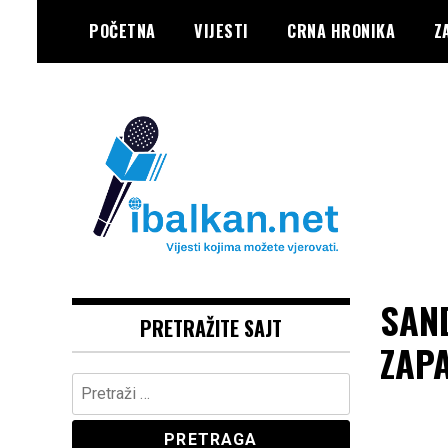
Skip
POČETNA
VIJESTI
CRNA HRONIKA
Z
to
content
Vaše Pravo, Vaš Portal
IBALKAN
SAND
PRETRAŽITE SAJT
ZAP
Pretraga: