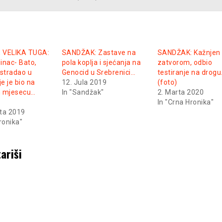
 VELIKA TUGA:
SANDŽAK: Zastave na
SANDŽAK: Kažnjen
inac- Bato,
pola koplja i sjećanja na
zatvorom, odbio
 stradao u
Genocid u Srebrenici…
testiranje na drog
je je bio na
12. Jula 2019
(foto)
 mjesecu…
In "Sandžak"
2. Marta 2020
In "Crna Hronika"
ta 2019
ronika"
ariši