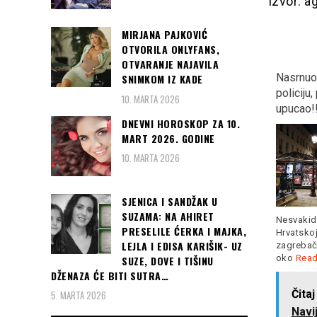
izvor: a
MIRJANA PAJKOVIĆ
OTVORILA ONLYFANS,
OTVARANJE NAJAVILA
NAJAMNIK- Priča prema
Nasrnuo nožem na
DRAMA 
SNIMKOM IZ KADE
istinitom dogadjaju…
policiju, policajac ga
Privede
10. MARTA 2026
(foto)
upucao!!!
pjevačica
DNEVNI HOROSKOP ZA 10.
JEDVA J
MART 2026. GODINE
10. MARTA 2026
SJENICA I SANDŽAK U
SUZAMA: NA AHIRET
Nesvakidašnji incident u
PRESELILE ĆERKA I MAJKA,
U Prlinama na domak Akova
Hrvatskoj... Kako je objavila
Sandra Va
živjela je porodica Raifa
LEJLA I EDISA KARIŠIK- UZ
zagrebačka policija, danas
kao Seks
Pilava.
Read more
oko
Read more
SUZE, DOVE I TIŠINU
priveden
DŽENAZA ĆE BITI SUTRA…
Read mo
Čitaj još:
BUDVA:
5. MARTA 2026
Navijači