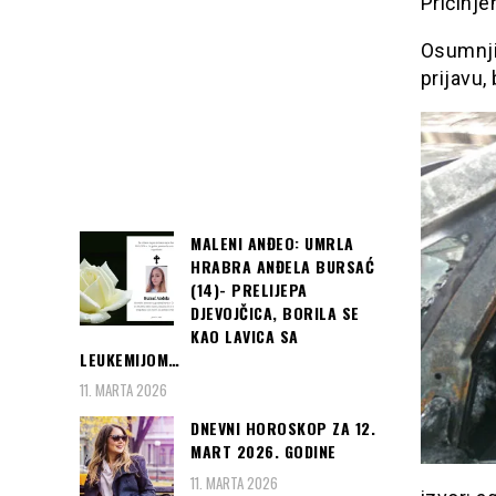
Pričinje
Osumnji
prijavu,
MALENI ANĐEO: UMRLA
HRABRA ANĐELA BURSAĆ
(14)- PRELIJEPA
DJEVOJČICA, BORILA SE
KAO LAVICA SA
LEUKEMIJOM…
11. MARTA 2026
DNEVNI HOROSKOP ZA 12.
MART 2026. GODINE
11. MARTA 2026