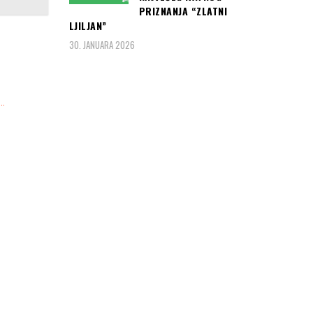
PRIZNANJA “ZLATNI
LJILJAN”
30. JANUARA 2026
u…