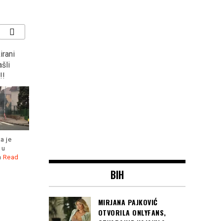
a prema
Nasrnuo nožem na
DRAMA NA CETINJU:
aju…
policiju, policajac ga
Privedena poznata
upucao!!!
pjevačica iz Srbije,
JEDVA JE SMIRILI …
Nesvakidašnji incident u
mak Akova
Hrvatskoj... Kako je objavila
Sandra Valterović, poznatij
 Raifa
BIH
zagrebačka policija, danas
kao Seksi Sandra,
oko
Read more
privedena je danas nešto
Read more
MIRJANA PAJKOVIĆ
Čitaj još:
BUDVA:
OTVORILA ONLYFANS,
Navijači