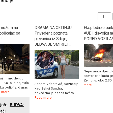
gencije
NA CETINJU:
Eksplodirao parkirani
NAJAMNIK- Prič
na poznata
AUDI, djevojku našli
istinitom dogadj
 iz Srbije,
PORED VOZILA!!!
(foto)
E SMIRILI …
Nepoznata djevojka je
povređena kada je u
Zemunu, oko 2:30h
Read
U Prlinama na do
lterović, poznatija
more
živjela je porodica
i Sandra,
Pilava.
Read more
a je danas nešto
re