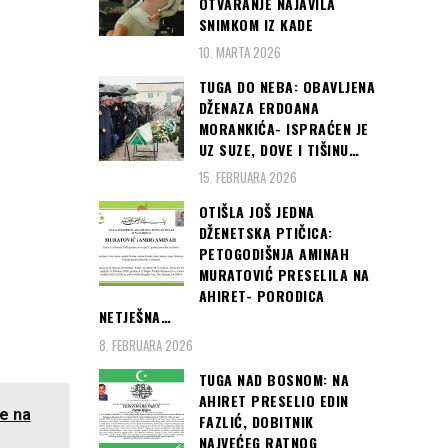
OTVARANJE NAJAVILA
Partizana,
SNIMKOM IZ KADE
brutalno napali
10. MARTA 2026
crnogorsku
TUGA DO NEBA: OBAVLJENA
policiju, osam
DŽENAZA ERDOANA
policajaca
MORANKIĆA- ISPRAĆEN JE
povrijeđeno...
UZ SUZE, DOVE I TIŠINU…
(foto)
15. FEBRUARA 2026
OTIŠLA JOŠ JEDNA
DŽENETSKA PTIČICA:
PETOGODIŠNJA AMINAH
MURATOVIĆ PRESELILA NA
AHIRET- PORODICA
NETJEŠNA…
8. FEBRUARA 2026
TUGA NAD BOSNOM: NA
AHIRET PRESELIO EDIN
e na
FAZLIĆ, DOBITNIK
NAJVEĆEG RATNOG