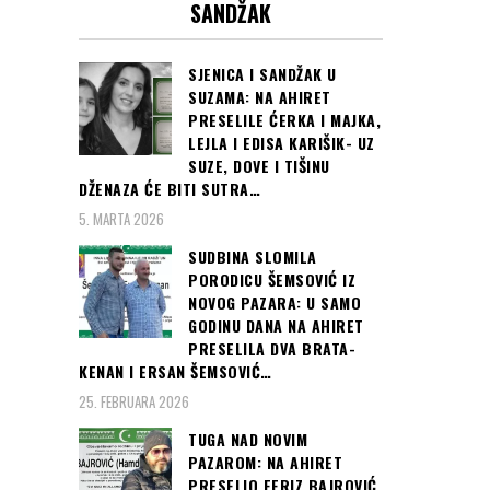
SANDŽAK
SJENICA I SANDŽAK U
SUZAMA: NA AHIRET
PRESELILE ĆERKA I MAJKA,
LEJLA I EDISA KARIŠIK- UZ
SUZE, DOVE I TIŠINU
DŽENAZA ĆE BITI SUTRA…
5. MARTA 2026
SUDBINA SLOMILA
PORODICU ŠEMSOVIĆ IZ
NOVOG PAZARA: U SAMO
GODINU DANA NA AHIRET
PRESELILA DVA BRATA-
KENAN I ERSAN ŠEMSOVIĆ…
25. FEBRUARA 2026
TUGA NAD NOVIM
PAZAROM: NA AHIRET
PRESELIO FERIZ BAJROVIĆ