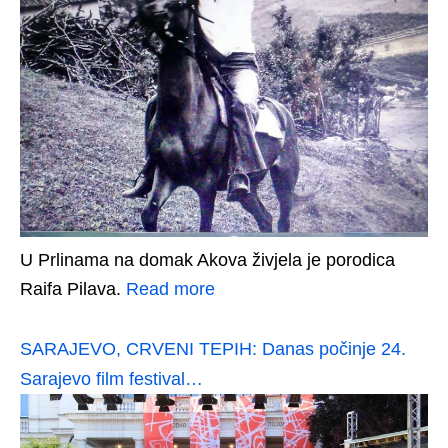
U Prlinama na domak Akova živjela je porodica
Raifa Pilava.
Read more
SARAJEVO, CRVENI TEPIH: Danas počinje 24.
Sarajevo film festival…