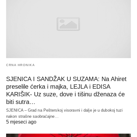
CRNA HRONIKA
SJENICA I SANDŽAK U SUZAMA: Na Ahiret
preselile ćerka i majka, LEJLA i EDISA
KARIŠIK- Uz suze, dove i tišinu dženaza će
biti sutra…
SJENICA – Grad na Pešterskoj visoravni i dalje je u dubokoj tuzi
nakon strašne saobraćajne…
5 mjeseci ago