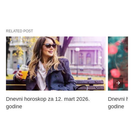
RELATED POST
Dnevni horoskop za 12. mart 2026. 
Dnevni hor
godine
godine