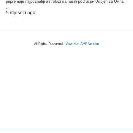
pripremaju najpoznatiji astrolozi sa naših područja- Uspjeh za Ovna,
…
5 mjeseci ago
All Rights Reserved
View Non-AMP Version