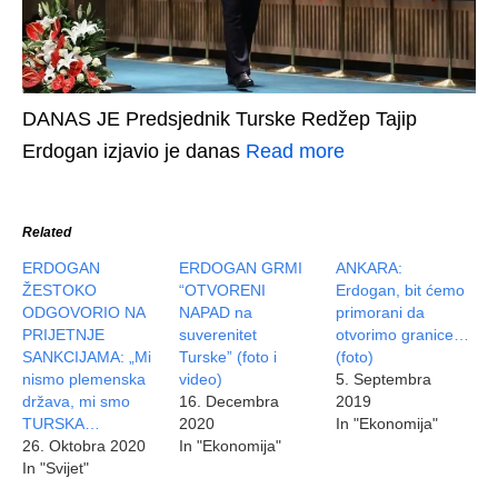
DANAS JE Predsjednik Turske Redžep Tajip
Erdogan izjavio je danas
Read more
Related
ERDOGAN
ERDOGAN GRMI
ANKARA:
ŽESTOKO
“OTVORENI
Erdogan, bit ćemo
ODGOVORIO NA
NAPAD na
primorani da
PRIJETNJE
suverenitet
otvorimo granice…
SANKCIJAMA: „Mi
Turske” (foto i
(foto)
nismo plemenska
video)
5. Septembra
država, mi smo
16. Decembra
2019
TURSKA…
2020
In "Ekonomija"
26. Oktobra 2020
In "Ekonomija"
In "Svijet"