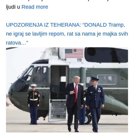
ljudi u
Read more
UPOZORENJA IZ TEHERANA: “DONALD Tramp,
ne igraj se lavljim repom, rat sa nama je majka svih
ratova…”