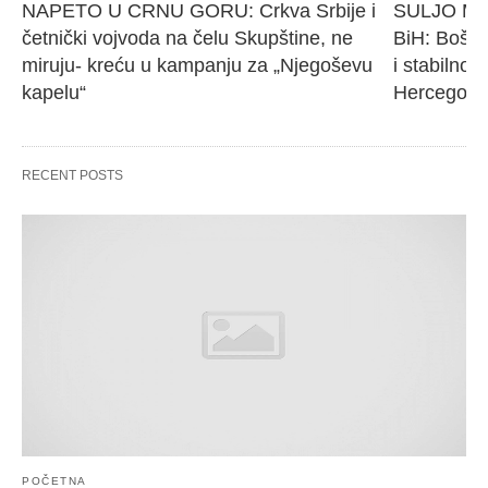
NAPETO U CRNU GORU: Crkva Srbije i 
SULJO Must
četnički vojvoda na čelu Skupštine, ne 
BiH: Bošnj
miruju- kreću u kampanju za „Njegoševu 
i stabilnos
kapelu“
Hercegovi
RECENT POSTS
POČETNA