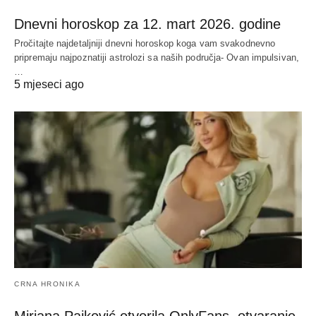
Dnevni horoskop za 12. mart 2026. godine
Pročitajte najdetaljniji dnevni horoskop koga vam svakodnevno
pripremaju najpoznatiji astrolozi sa naših područja- Ovan impulsivan,
…
5 mjeseci ago
CRNA HRONIKA
Mirjana Pajković otvorila OnlyFans, otvaranje