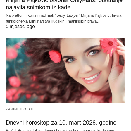
najavila snimkom iz kade
Na platformi koristi nadimak “Sexy Lawyer” Mirjana Pajković, bivša
funkcionerka Ministarstva ljudskih i manjinskih prava…
5 mjeseci ago
ZANIMLJIVOSTI
Dnevni horoskop za 10. mart 2026. godine
Pročitajte najdetaljniji dnevni horoskop koga vam svakodnevno