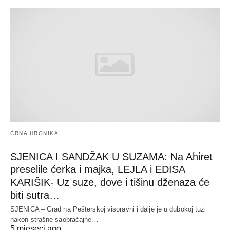
CRNA HRONIKA
SJENICA I SANDŽAK U SUZAMA: Na Ahiret
preselile ćerka i majka, LEJLA i EDISA
KARIŠIK- Uz suze, dove i tišinu dženaza će
biti sutra…
SJENICA – Grad na Pešterskoj visoravni i dalje je u dubokoj tuzi
nakon strašne saobraćajne…
5 mjeseci ago