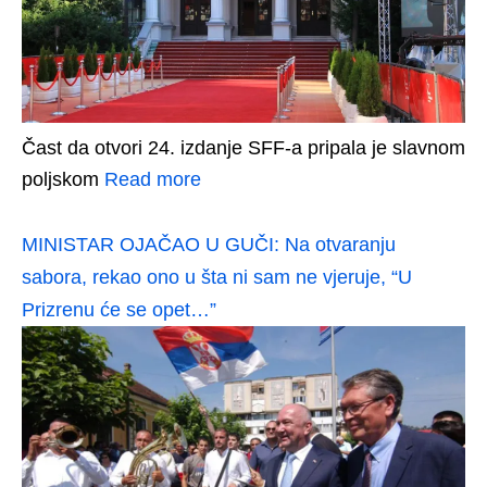
Čast da otvori 24. izdanje SFF-a pripala je slavnom
poljskom
Read more
MINISTAR OJAČAO U GUČI: Na otvaranju
sabora, rekao ono u šta ni sam ne vjeruje, “U
Prizrenu će se opet…”