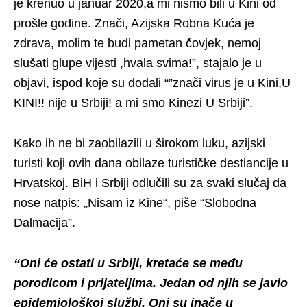
je krenuo u januar 2020,a mi nismo bili u Kini od
prošle godine. Znači, Azijska Robna Kuća je
zdrava, molim te budi pametan čovjek, nemoj
slušati glupe vijesti ,hvala svima!”, stajalo je u
objavi, ispod koje su dodali “”znači virus je u Kini,U
KINI!! nije u Srbiji! a mi smo Kinezi U Srbiji”.
Kako ih ne bi zaobilazili u širokom luku, azijski
turisti koji ovih dana obilaze turističke destiancije u
Hrvatskoj. BiH i Srbiji odlučili su za svaki slučaj da
nose natpis: „Nisam iz Kine“, piše “Slobodna
Dalmacija”.
“Oni će ostati u Srbiji, kretaće se među
porodicom i prijateljima. Jedan od njih se javio
epidemiološkoj službi. Oni su inače u