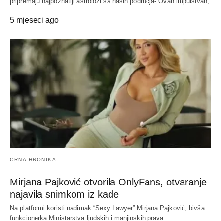
pripremaju najpoznatiji astrolozi sa naših područja- Ovan impulsivan,
…
5 mjeseci ago
CRNA HRONIKA
Mirjana Pajković otvorila OnlyFans, otvaranje
najavila snimkom iz kade
Na platformi koristi nadimak “Sexy Lawyer” Mirjana Pajković, bivša
funkcionerka Ministarstva ljudskih i manjinskih prava…