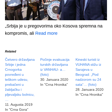
„Srbija je u pregovorima oko Kosova spremna na
kompromis, ali
Read more
Related
Četvero državljana
Počinje evakuacija
Kineski turisti iz
Srbije i jedna
turskih državljana
VUHANA stižu iz
Crnogorka
iz VANHAU- a…
Sarajeva u
povređeni u
(foto)
Beograd: „Pod
teškom udesu,
30. Januara 2020
nadzorom su 24
prebačeni u
In "Crna Hronika"
sata“… (foto)
žabljačku i
28. Januara 2020
pljevaljsku bolnicu,
In "Crna Hronika"
…
11. Augusta 2019
In "Crna Gora"