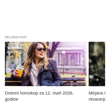
RELATED POST
Dnevni horoskop za 12. mart 2026. 
Mirjana Paj
godine
otvaranje 