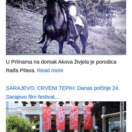
U Prlinama na domak Akova živjela je porodica
Raifa Pilava.
Read more
SARAJEVO, CRVENI TEPIH: Danas počinje 24.
Sarajevo film festival…