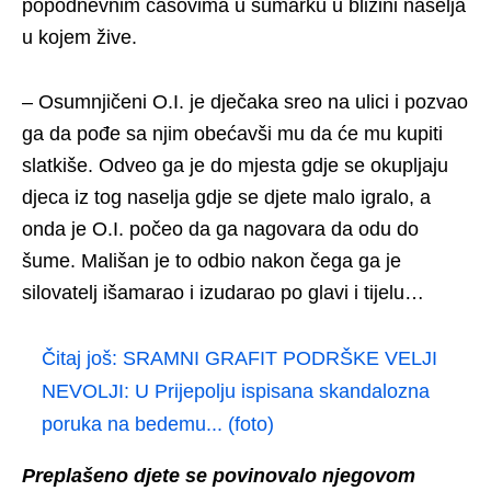
popodnevnim časovima u šumarku u blizini naselja
u kojem žive.
– Osumnjičeni O.I. je dječaka sreo na ulici i pozvao
ga da pođe sa njim obećavši mu da će mu kupiti
slatkiše. Odveo ga je do mjesta gdje se okupljaju
djeca iz tog naselja gdje se djete malo igralo, a
onda je O.I. počeo da ga nagovara da odu do
šume. Mališan je to odbio nakon čega ga je
silovatelj išamarao i izudarao po glavi i tijelu…
Čitaj još:
SRAMNI GRAFIT PODRŠKE VELJI
NEVOLJI: U Prijepolju ispisana skandalozna
poruka na bedemu... (foto)
Preplašeno djete se povinovalo njegovom