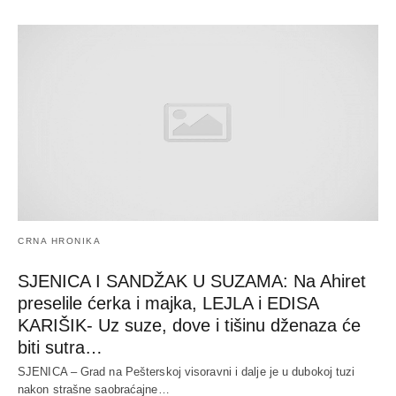
CRNA HRONIKA
SJENICA I SANDŽAK U SUZAMA: Na Ahiret
preselile ćerka i majka, LEJLA i EDISA
KARIŠIK- Uz suze, dove i tišinu dženaza će
biti sutra…
SJENICA – Grad na Pešterskoj visoravni i dalje je u dubokoj tuzi
nakon strašne saobraćajne…