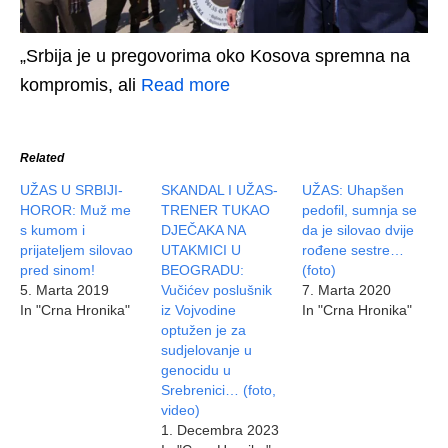
„Srbija je u pregovorima oko Kosova spremna na
kompromis, ali
Read more
Related
UŽAS U SRBIJI-
SKANDAL I UŽAS-
UŽAS: Uhapšen
HOROR: Muž me
TRENER TUKAO
pedofil, sumnja se
s kumom i
DJEČAKA NA
da je silovao dvije
prijateljem silovao
UTAKMICI U
rođene sestre…
pred sinom!
BEOGRADU:
(foto)
5. Marta 2019
Vučićev poslušnik
7. Marta 2020
In "Crna Hronika"
iz Vojvodine
In "Crna Hronika"
optužen je za
sudjelovanje u
genocidu u
Srebrenici… (foto,
video)
1. Decembra 2023