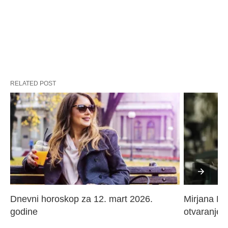
RELATED POST
Dnevni horoskop za 12. mart 2026. 
Mirjana Paj
godine
otvaranje 