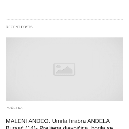
RECENT POSTS
POČETNA
MALENI ANĐEO: Umrla hrabra ANĐELA
Bursać (14)- Prelijepa djevojčica, borila se