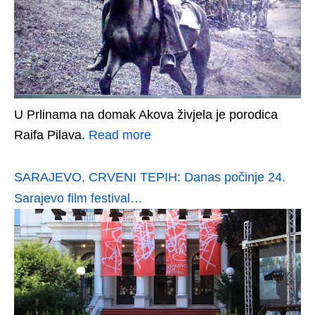
U Prlinama na domak Akova živjela je porodica
Raifa Pilava.
Read more
SARAJEVO, CRVENI TEPIH: Danas počinje 24.
Sarajevo film festival…