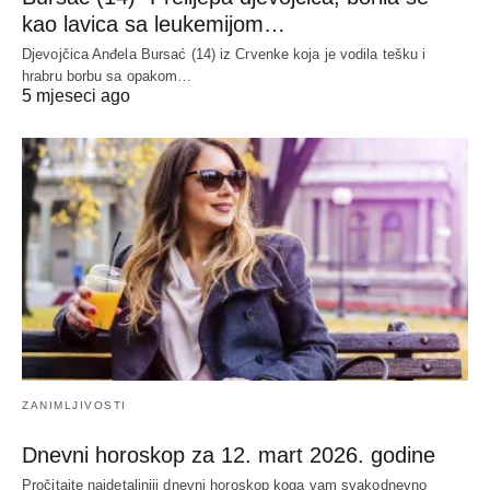
kao lavica sa leukemijom…
Djevojčica Anđela Bursać (14) iz Crvenke koja je vodila tešku i
hrabru borbu sa opakom…
5 mjeseci ago
ZANIMLJIVOSTI
Dnevni horoskop za 12. mart 2026. godine
Pročitajte najdetaljniji dnevni horoskop koga vam svakodnevno