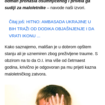
odmah pronašla osumnjičenog i privela ga
sudiji za maloletnike
– navode naši izvori.
Čitaj još:
HITNO: AMBASADA UKRAJINE U
BIH TRAŽI OD DODIKA OBJAŠNJENJE I DA
VRATI IKONU ...
Kako saznajemo, mališan je u dobrom opštem
stanju ali je uznemiren zbog preživljene traume. S
obzirom na to da O.I. ima više od četrnaest
godina, krivično je odgovoran pa mu prijeti kazna
maloletničkog zatvora.