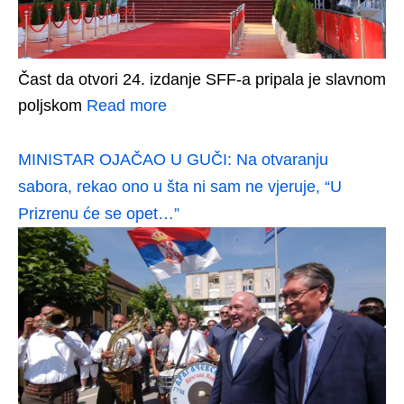
Čast da otvori 24. izdanje SFF-a pripala je slavnom
poljskom
Read more
MINISTAR OJAČAO U GUČI: Na otvaranju
sabora, rekao ono u šta ni sam ne vjeruje, “U
Prizrenu će se opet…”