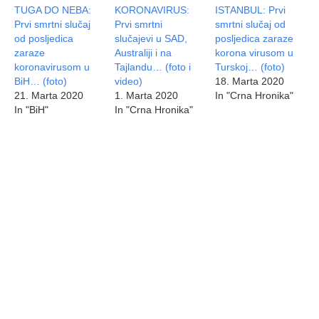
TUGA DO NEBA:
KORONAVIRUS:
ISTANBUL: Prvi
Prvi smrtni slučaj
Prvi smrtni
smrtni slučaj od
od posljedica
slučajevi u SAD,
posljedica zaraze
zaraze
Australiji i na
korona virusom u
koronavirusom u
Tajlandu… (foto i
Turskoj… (foto)
BiH… (foto)
video)
18. Marta 2020
21. Marta 2020
1. Marta 2020
In "Crna Hronika"
In "BiH"
In "Crna Hronika"