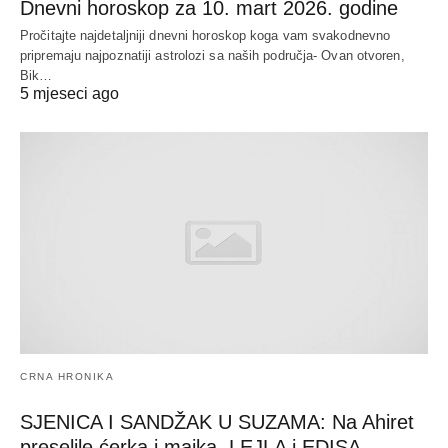
Dnevni horoskop za 10. mart 2026. godine
Pročitajte najdetaljniji dnevni horoskop koga vam svakodnevno
pripremaju najpoznatiji astrolozi sa naših područja- Ovan otvoren,
Bik…
5 mjeseci ago
CRNA HRONIKA
SJENICA I SANDŽAK U SUZAMA: Na Ahiret
preselile ćerka i majka, LEJLA i EDISA