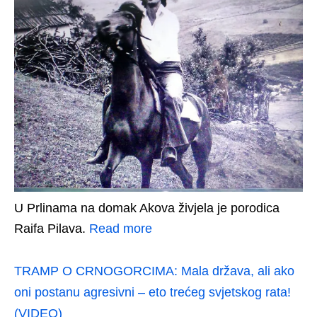
U Prlinama na domak Akova živjela je porodica
Raifa Pilava.
Read more
TRAMP O CRNOGORCIMA: Mala država, ali ako
oni postanu agresivni – eto trećeg svjetskog rata!
(VIDEO)