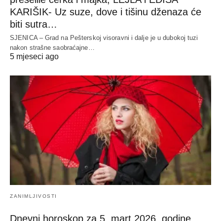
KARIŠIK- Uz suze, dove i tišinu dženaza će
biti sutra…
SJENICA – Grad na Pešterskoj visoravni i dalje je u dubokoj tuzi
nakon strašne saobraćajne…
5 mjeseci ago
ZANIMLJIVOSTI
Dnevni horoskop za 5. mart 2026. godine