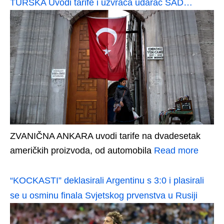
TURSKA Uvodi tarife i uzvraća udarac SAD…
ZVANIČNA ANKARA uvodi tarife na dvadesetak
američkih proizvoda, od automobila
Read more
“KOCKASTI” deklasirali Argentinu s 3:0 i plasirali
se u osminu finala Svjetskog prvenstva u Rusiji