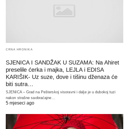
CRNA HRONIKA
SJENICA I SANDŽAK U SUZAMA: Na Ahiret
preselile ćerka i majka, LEJLA i EDISA
KARIŠIK- Uz suze, dove i tišinu dženaza će
biti sutra…
SJENICA – Grad na Pešterskoj visoravni i dalje je u dubokoj tuzi
nakon strašne saobraćajne…
5 mjeseci ago