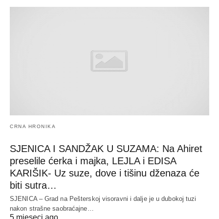
CRNA HRONIKA
SJENICA I SANDŽAK U SUZAMA: Na Ahiret
preselile ćerka i majka, LEJLA i EDISA
KARIŠIK- Uz suze, dove i tišinu dženaza će
biti sutra…
SJENICA – Grad na Pešterskoj visoravni i dalje je u dubokoj tuzi
nakon strašne saobraćajne…
5 mjeseci ago