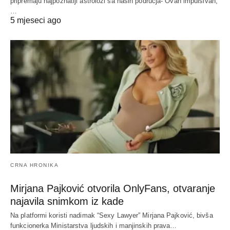
pripremaju najpoznatiji astrolozi sa naših područja- Ovan impulsivan,
…
5 mjeseci ago
CRNA HRONIKA
Mirjana Pajković otvorila OnlyFans, otvaranje
najavila snimkom iz kade
Na platformi koristi nadimak “Sexy Lawyer” Mirjana Pajković, bivša
funkcionerka Ministarstva ljudskih i manjinskih prava…