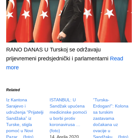
RANO DANAS U Turskoj se održavaju
prijevremeni predsjednički i parlamentarni
Read
more
Related
Iz Kantona
ISTANBUL: U
“Turska-
Sarajevo i
Sandžak upućena
Erdogan!”: Kolona
udruženja “Prijatelji
medicinske pomoći
sa turskim
Sandžaka” iz
u borbi protiv
zastavama
Turske, stigla
koronavirusa …
dočakana uz
pomoć u Novi
(foto)
ovacije u
Pazar… (foto)
14. Aprila 2020
Sandžaku… (foto)