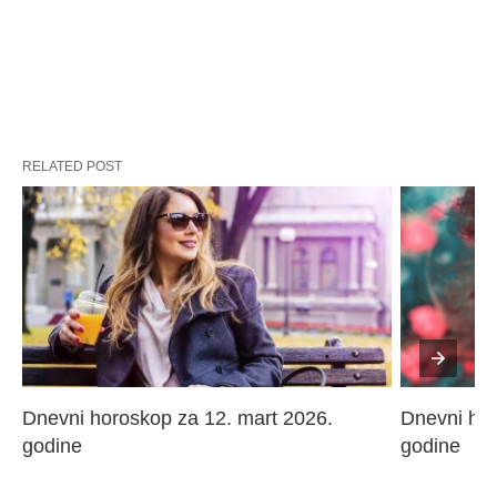
RELATED POST
Dnevni horoskop za 12. mart 2026. 
Dnevni hor
godine
godine