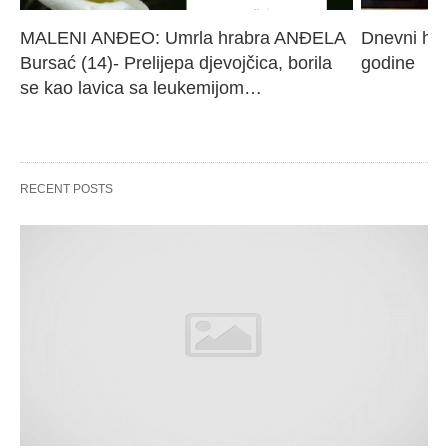
MALENI ANĐEO: Umrla hrabra ANĐELA 
Dnevni hor
Bursać (14)- Prelijepa djevojčica, borila 
godine
se kao lavica sa leukemijom…
RECENT POSTS