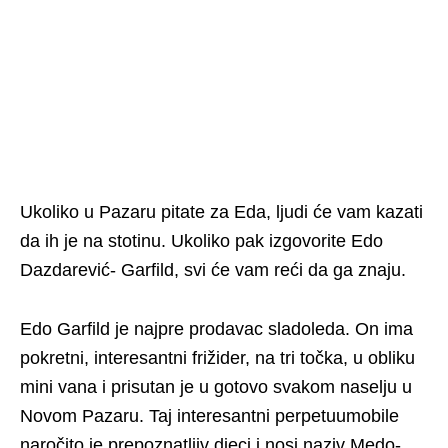
Ukoliko u Pazaru pitate za Eda, ljudi će vam kazati
da ih je na stotinu. Ukoliko pak izgovorite Edo
Dazdarević- Garfild, svi će vam reći da ga znaju.
Edo Garfild je najpre prodavac sladoleda. On ima
pokretni, interesantni frižider, na tri točka, u obliku
mini vana i prisutan je u gotovo svakom naselju u
Novom Pazaru. Taj interesantni perpetuumobile
naročito je prepoznatljiv djeci i nosi naziv Medo-