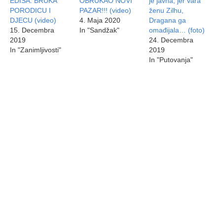
EDISA: BRUKA
OBRUKAO NOVI
je javna, jer vara
PORODICU I
PAZAR!!! (video)
ženu Zilhu,
DJECU (video)
4. Maja 2020
Dragana ga
15. Decembra
In "Sandžak"
omađijala… (foto)
2019
24. Decembra
In "Zanimljivosti"
2019
In "Putovanja"