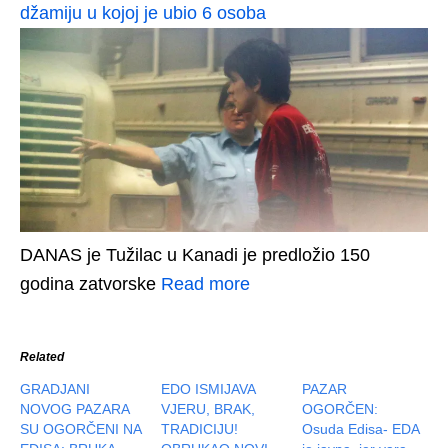
džamiju u kojoj je ubio 6 osoba
DANAS je Tužilac u Kanadi je predložio 150
godina zatvorske
Read more
Related
GRADJANI
EDO ISMIJAVA
PAZAR
NOVOG PAZARA
VJERU, BRAK,
OGORČEN:
SU OGORČENI NA
TRADICIJU!
Osuda Edisa- EDA