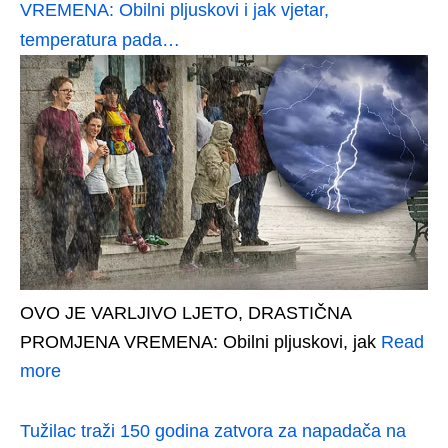
VREMENA: Obilni pljuskovi i jak vjetar,
temperatura pada…
OVO JE VARLJIVO LJETO, DRASTIČNA
PROMJENA VREMENA: Obilni pljuskovi, jak
Read
more
Tužilac traži 150 godina zatvora za napadača na