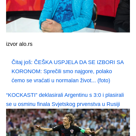
izvor alo.rs
Čitaj još:
ČEŠKA USPJELA DA SE IZBORI SA
KORONOM: Sprečili smo najgore, polako
ćemo se vraćati u normalan život... (foto)
“KOCKASTI” deklasirali Argentinu s 3:0 i plasirali
se u osminu finala Svjetskog prvenstva u Rusiji