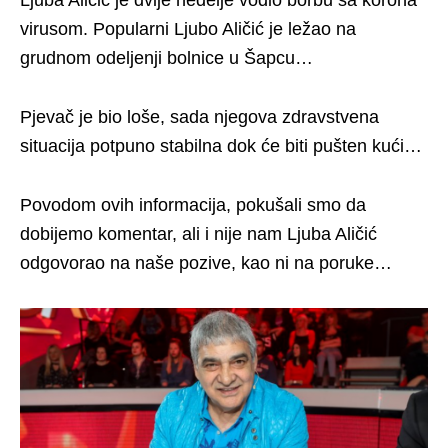
Ljuba Aličić je dvije nedelje vodio borbu sa korona
virusom. Popularni Ljubo Aličić je ležao na
grudnom odeljenji bolnice u Šapcu…
Pjevač je bio loše, sada njegova zdravstvena
situacija potpuno stabilna dok će biti pušten kući…
Povodom ovih informacija, pokušali smo da
dobijemo komentar, ali i nije nam Ljuba Aličić
odgovorao na naše pozive, kao ni na poruke…