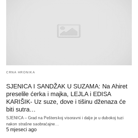
CRNA HRONIKA
SJENICA I SANDŽAK U SUZAMA: Na Ahiret
preselile ćerka i majka, LEJLA i EDISA
KARIŠIK- Uz suze, dove i tišinu dženaza će
biti sutra…
SJENICA – Grad na Pešterskoj visoravni i dalje je u dubokoj tuzi
nakon strašne saobraćajne…
5 mjeseci ago