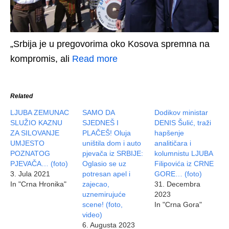
„Srbija je u pregovorima oko Kosova spremna na
kompromis, ali
Read more
Related
LJUBA ZEMUNAC
SAMO DA
Dodikov ministar
SLUŽIO KAZNU
SJEDNEŠ I
DENIS Šulić, traži
ZA SILOVANJE
PLAČEŠ! Oluja
hapšenje
UMJESTO
uništila dom i auto
analitičara i
POZNATOG
pjevača iz SRBIJE:
kolumnistu LJUBA
PJEVAČA… (foto)
Oglasio se uz
Filipovića iz CRNE
3. Jula 2021
potresan apel i
GORE… (foto)
In "Crna Hronika"
zajecao,
31. Decembra
uznemirujuće
2023
scene! (foto,
In "Crna Gora"
video)
6. Augusta 2023