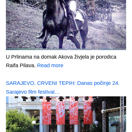
U Prlinama na domak Akova živjela je porodica
Raifa Pilava.
Read more
SARAJEVO, CRVENI TEPIH: Danas počinje 24.
Sarajevo film festival…