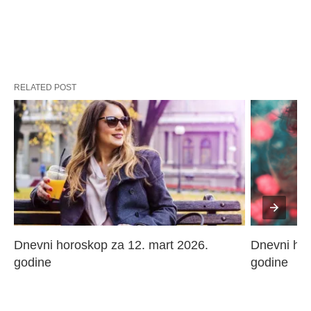
RELATED POST
Dnevni horoskop za 12. mart 2026. 
Dnevni hor
godine
godine