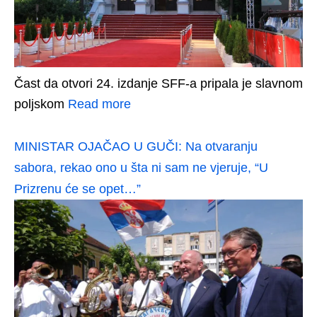
Čast da otvori 24. izdanje SFF-a pripala je slavnom
poljskom
Read more
MINISTAR OJAČAO U GUČI: Na otvaranju
sabora, rekao ono u šta ni sam ne vjeruje, “U
Prizrenu će se opet…”