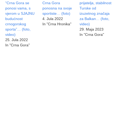
“Crna Gora se
Crna Gora
prijatelja, stabilnost
ponosi vama, s
ponosna na svoje
Turske od
vjerom u SJAJNU
sportiste… (foto)
izuzetnog značaja
budućnost
4. Jula 2022
za Balkan… (foto,
crnogorskog
In "Crna Hronika"
video)
sporta”… (foto,
29. Maja 2023
video)
In "Crna Gora"
25. Jula 2022
In "Crna Gora"