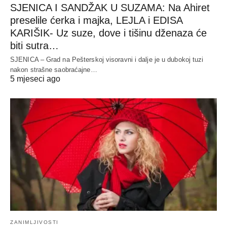
SJENICA I SANDŽAK U SUZAMA: Na Ahiret
preselile ćerka i majka, LEJLA i EDISA
KARIŠIK- Uz suze, dove i tišinu dženaza će
biti sutra…
SJENICA – Grad na Pešterskoj visoravni i dalje je u dubokoj tuzi
nakon strašne saobraćajne…
5 mjeseci ago
ZANIMLJIVOSTI