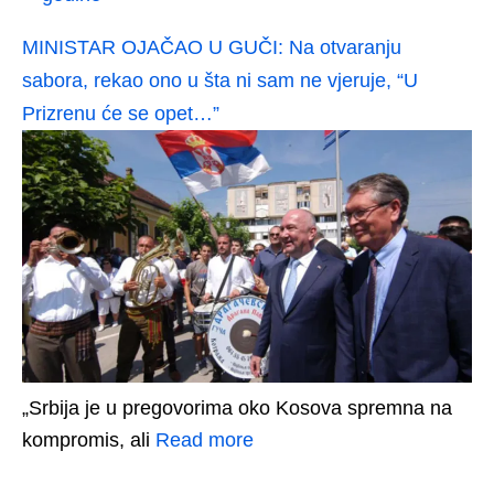
MINISTAR OJAČAO U GUČI: Na otvaranju
sabora, rekao ono u šta ni sam ne vjeruje, “U
Prizrenu će se opet…”
„Srbija je u pregovorima oko Kosova spremna na
kompromis, ali
Read more