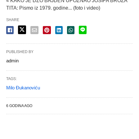
« KAKO JE DŽO BAJDEN UPOZNAO JOSIPA BROZA
TITA: Pismo iz 1979. godine... (foto i video)
SHARE
PUBLISHED BY
admin
TAGS:
Milo Đukanoviću
6 GODINA AGO