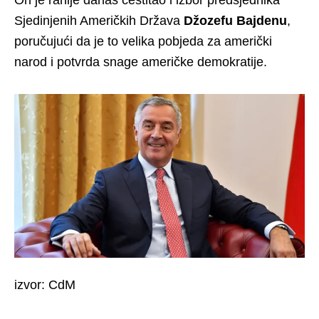
On je ranije danas čestitao i izbor predsjednika
Sjedinjenih Američkih Država
Džozefu Bajdenu
,
poručujući da je to velika pobjeda za američki
narod i potvrda snage američke demokratije.
izvor: CdM