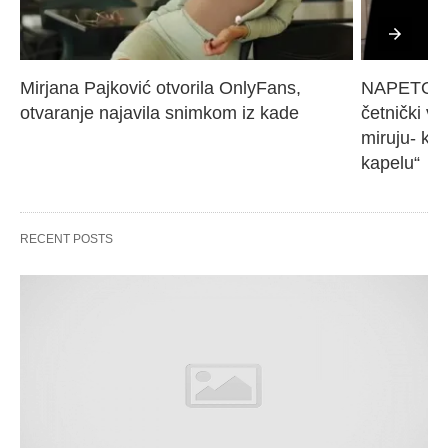
Mirjana Pajković otvorila OnlyFans, 
NAPETO U 
otvaranje najavila snimkom iz kade
četnički vo
miruju- kr
kapelu“
RECENT POSTS