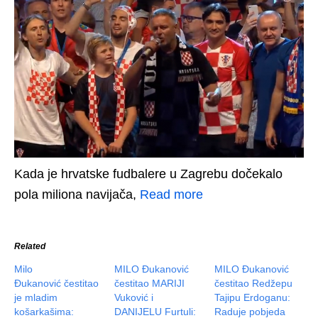
Kada je hrvatske fudbalere u Zagrebu dočekalo
pola miliona navijača,
Read more
Related
Milo
MILO Đukanović
MILO Đukanović
Đukanović čestitao
čestitao MARIJI
čestitao Redžepu
je mladim
Vuković i
Tajipu Erdoganu:
košarkašima:
DANIJELU Furtuli:
Raduje pobjeda