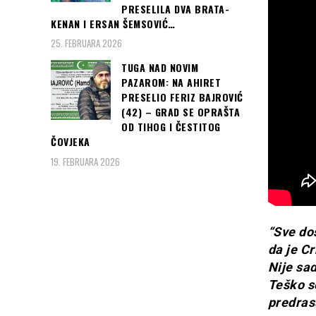
PRESELILA DVA BRATA-
KENAN I ERSAN ŠEMSOVIĆ…
25. FEBRUARA 2026
TUGA NAD NOVIM
PAZAROM: NA AHIRET
PRESELIO FERIZ BAJROVIĆ
(42) – GRAD SE OPRAŠTA
OD TIHOG I ČESTITOG
ČOVJEKA
19. FEBRUARA 2026
“Sve do
da je Cr
Nije sa
Teško se
predras