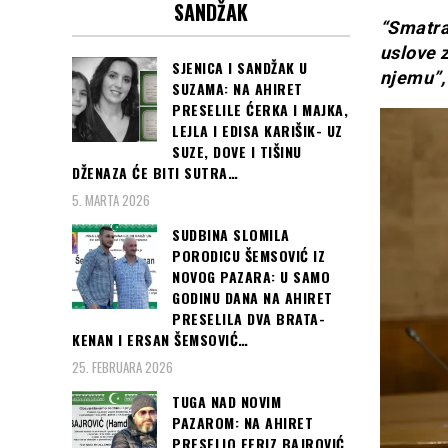
SANDŽAK
“Smatra
uslove 
SJENICA I SANDŽAK U
njemu”,
SUZAMA: NA AHIRET
PRESELILE ĆERKA I MAJKA,
LEJLA I EDISA KARIŠIK- UZ
SUZE, DOVE I TIŠINU
DŽENAZA ĆE BITI SUTRA…
5. MARTA 2026
SUDBINA SLOMILA
PORODICU ŠEMSOVIĆ IZ
NOVOG PAZARA: U SAMO
GODINU DANA NA AHIRET
PRESELILA DVA BRATA-
KENAN I ERSAN ŠEMSOVIĆ…
25. FEBRUARA 2026
TUGA NAD NOVIM
PAZAROM: NA AHIRET
PRESELIO FERIZ BAJROVIĆ