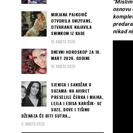
“Mislim 
osnovu o
MIRJANA PAJKOVIĆ
komplet
OTVORILA ONLYFANS,
predara
OTVARANJE NAJAVILA
nikad n
SNIMKOM IZ KADE
10. MARTA 2026
DNEVNI HOROSKOP ZA 10.
MART 2026. GODINE
10. MARTA 2026
SJENICA I SANDŽAK U
SUZAMA: NA AHIRET
PRESELILE ĆERKA I MAJKA,
LEJLA I EDISA KARIŠIK- UZ
SUZE, DOVE I TIŠINU
DŽENAZA ĆE BITI SUTRA…
5. MARTA 2026