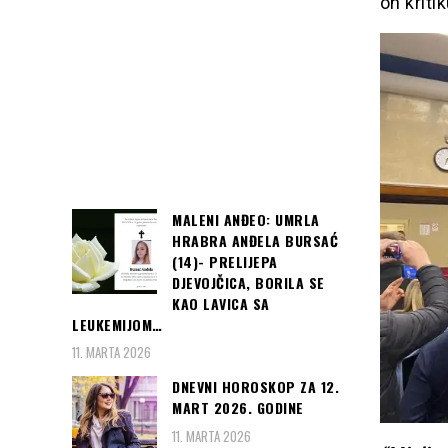
on kriti
MALENI ANĐEO: UMRLA
HRABRA ANĐELA BURSAĆ
(14)- PRELIJEPA
DJEVOJČICA, BORILA SE
KAO LAVICA SA
LEUKEMIJOM…
11. MARTA 2026
DNEVNI HOROSKOP ZA 12.
MART 2026. GODINE
11. MARTA 2026