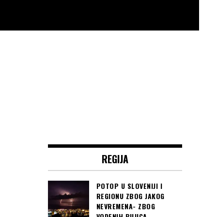
REGIJA
POTOP U SLOVENIJI I
REGIONU ZBOG JAKOG
NEVREMENA- ZBOG
VODENIH BUJICA