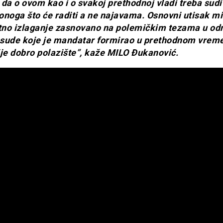
da o ovom kao i o svakoj prethodnoj vladi treba sudit
noga što će raditi a ne najavama. Osnovni utisak mi 
no izlaganje zasnovano na polemičkim tezama u od
sude koje je mandatar formirao u prethodnom vreme
ije dobro polazište”, kaže MILO Đukanović.