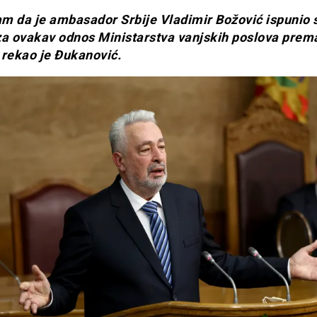
m da je ambasador Srbije Vladimir Božović ispunio 
za ovakav odnos Ministarstva vanjskih poslova prem
 rekao je Đukanović.