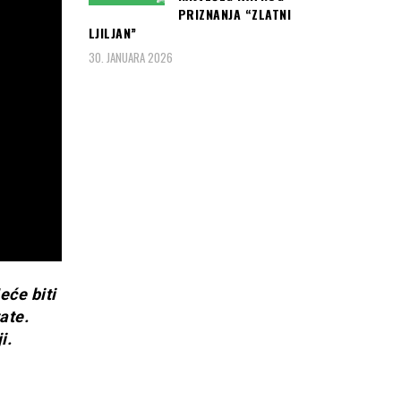
PRIZNANJA “ZLATNI
LJILJAN”
30. JANUARA 2026
eće biti
ate.
i.