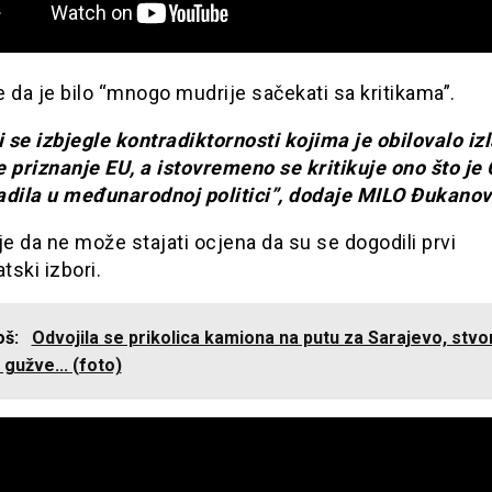
 da je bilo “mnogo mudrije sačekati sa kritikama”.
i se izbjegle kontradiktornosti kojima je obilovalo iz
 priznanje EU, a istovremeno se kritikuje ono što je
adila u međunarodnoj politici”, dodaje MILO Đukanov
je da ne može stajati ocjena da su se dogodili prvi
ski izbori.
još:
Odvojila se prikolica kamiona na putu za Sarajevo, stv
 gužve... (foto)