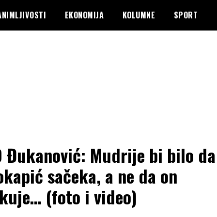
ANIMLJIVOSTI
EKONOMIJA
KOLUMNE
SPORT
 Đukanović: Mudrije bi bilo da
okapić sačeka, a ne da on
ikuje… (foto i video)