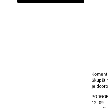
Komenta
Skupšti
je dobr
PODGORIC
12: 09… 