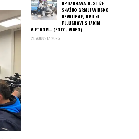
UPOZORAVAJU: STIŽE
SNAŽNO GRMLJAVINSKO
NEVRIJEME, OBILNI
PLJUSKOVI S JAKIM
VJETROM… (FOTO, VIDEO)
21. AUGUSTA 2025