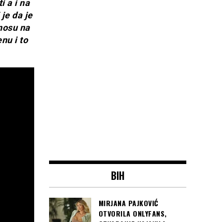
i a i na
je da je
nosu na
nu i to
BIH
MIRJANA PAJKOVIĆ
OTVORILA ONLYFANS,