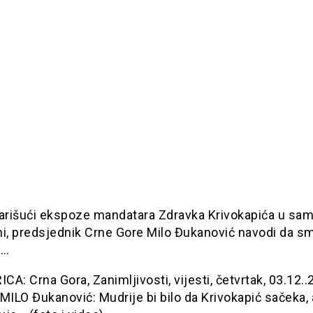
rišući ekspoze mandatara Zdravka Krivokapića u sam
ni, predsjednik Crne Gore Milo Đukanović navodi da sm
o…
A: Crna Gora, Zanimljivosti, vijesti, četvrtak, 03.12.
MILO Đukanović: Mudrije bi bilo da Krivokapić sačeka, 