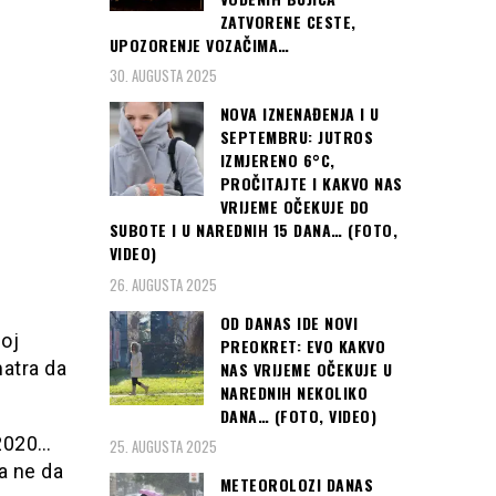
ZATVORENE CESTE,
UPOZORENJE VOZAČIMA…
30. AUGUSTA 2025
NOVA IZNENAĐENJA I U
SEPTEMBRU: JUTROS
IZMJERENO 6°C,
PROČITAJTE I KAKVO NAS
VRIJEME OČEKUJE DO
SUBOTE I U NAREDNIH 15 DANA… (FOTO,
VIDEO)
26. AUGUSTA 2025
OD DANAS IDE NOVI
oj
PREOKRET: EVO KAKVO
atra da
NAS VRIJEME OČEKUJE U
NAREDNIH NEKOLIKO
DANA… (FOTO, VIDEO)
.2020…
25. AUGUSTA 2025
a ne da
METEOROLOZI DANAS