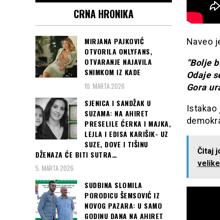
CRNA HRONIKA
MIRJANA PAJKOVIĆ
Naveo je
OTVORILA ONLYFANS,
OTVARANJE NAJAVILA
“Bolje b
SNIMKOM IZ KADE
Odaje se
10. MARTA 2026
Gora ur
SJENICA I SANDŽAK U
Istakao 
SUZAMA: NA AHIRET
demokrat
PRESELILE ĆERKA I MAJKA,
LEJLA I EDISA KARIŠIK- UZ
SUZE, DOVE I TIŠINU
Čitaj 
DŽENAZA ĆE BITI SUTRA…
velike
5. MARTA 2026
SUDBINA SLOMILA
PORODICU ŠEMSOVIĆ IZ
NOVOG PAZARA: U SAMO
GODINU DANA NA AHIRET