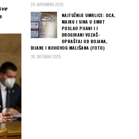
29. NOVEMBRA 2025
sve
NAJTUŽNIJE UMRLICE: OCA,
a
MAJKU I SINA U SMRT
POSLAO PIJANI I I
DROGIRANI VOZAČ-
OPRAŠTAJ OD BOJANA,
DIJANE I NJIHOVOG MALIŠANA (FOTO)
30. OKTOBRA 2025