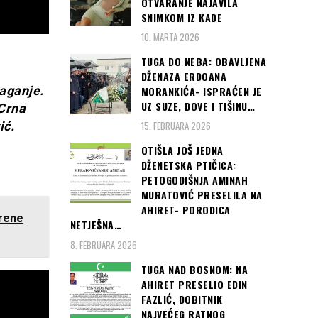
OTVARANJE NAJAVILA
SNIMKOM IZ KADE
10. MARTA 2026
TUGA DO NEBA: OBAVLJENA
DŽENAZA ERDOANA
laganje.
MORANKIĆA- ISPRAĆEN JE
UZ SUZE, DOVE I TIŠINU…
 Crna
ić.
15. FEBRUARA 2026
OTIŠLA JOŠ JEDNA
DŽENETSKA PTIČICA:
PETOGODIŠNJA AMINAH
MURATOVIĆ PRESELILA NA
AHIRET- PORODICA
orene
NETJEŠNA…
8. FEBRUARA 2026
TUGA NAD BOSNOM: NA
AHIRET PRESELIO EDIN
FAZLIĆ, DOBITNIK
NAJVEĆEG RATNOG