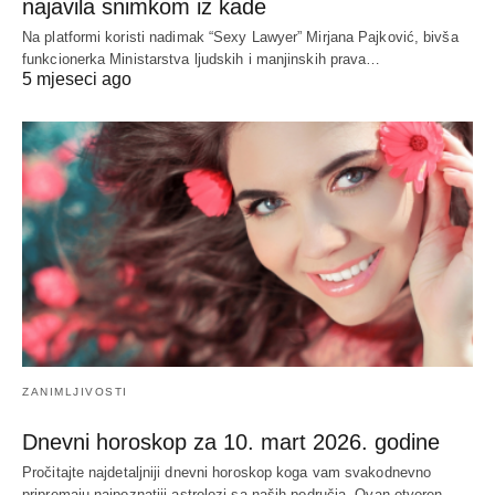
najavila snimkom iz kade
Na platformi koristi nadimak “Sexy Lawyer” Mirjana Pajković, bivša
funkcionerka Ministarstva ljudskih i manjinskih prava…
5 mjeseci ago
ZANIMLJIVOSTI
Dnevni horoskop za 10. mart 2026. godine
Pročitajte najdetaljniji dnevni horoskop koga vam svakodnevno
pripremaju najpoznatiji astrolozi sa naših područja- Ovan otvoren,