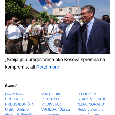
„Srbija je u pregovorima oko Kosova spremna na
kompromis, ali
Read more
Related
DRAMA NA
Mile DODIK
U LIJEPOM
PRESSU U
POTPUNO
STAROM GRADU
PREDSJEDNIŠTV
PODIVLJAO I
“LENJINGRADU”:
U BiH: Dodik o
VRIJEĐA: “Šta su
Ruski diplomata
disoluciji; Komšić i
drugo muslimani u
otkrio šta sve