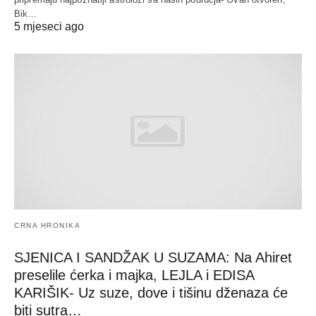
Bik…
5 mjeseci ago
CRNA HRONIKA
SJENICA I SANDŽAK U SUZAMA: Na Ahiret
preselile ćerka i majka, LEJLA i EDISA
KARIŠIK- Uz suze, dove i tišinu dženaza će
biti sutra…