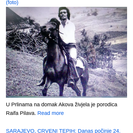
(foto)
U Prlinama na domak Akova živjela je porodica
Raifa Pilava.
Read more
SARAJEVO, CRVENI TEPIH: Danas počinje 24.