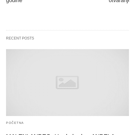
godine
otvaranje 
RECENT POSTS
POČETNA