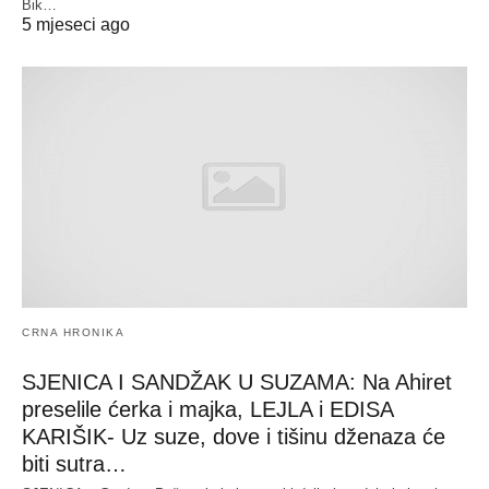
Bik…
5 mjeseci ago
CRNA HRONIKA
SJENICA I SANDŽAK U SUZAMA: Na Ahiret
preselile ćerka i majka, LEJLA i EDISA
KARIŠIK- Uz suze, dove i tišinu dženaza će
biti sutra…