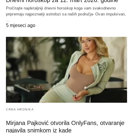
Dnevni horoskop za 12. mart 2026. godine
Pročitajte najdetaljniji dnevni horoskop koga vam svakodnevno
pripremaju najpoznatiji astrolozi sa naših područja- Ovan impulsivan,
…
5 mjeseci ago
CRNA HRONIKA
Mirjana Pajković otvorila OnlyFans, otvaranje
najavila snimkom iz kade