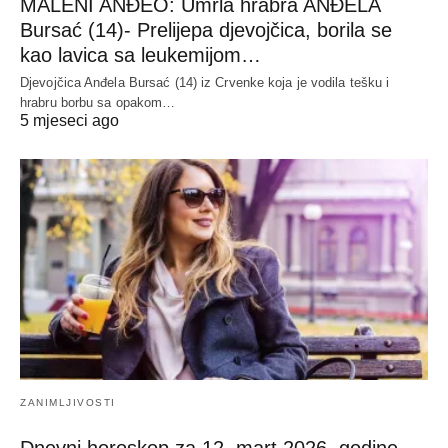
MALENI ANĐEO: Umrla hrabra ANĐELA
Bursać (14)- Prelijepa djevojčica, borila se
kao lavica sa leukemijom…
Djevojčica Anđela Bursać (14) iz Crvenke koja je vodila tešku i
hrabru borbu sa opakom…
5 mjeseci ago
ZANIMLJIVOSTI