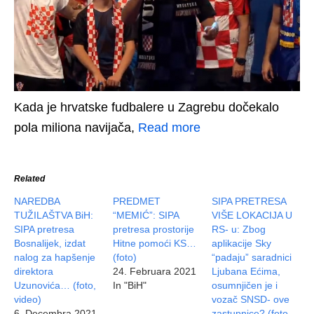
Kada je hrvatske fudbalere u Zagrebu dočekalo
pola miliona navijača,
Read more
Related
NAREDBA
PREDMET
SIPA PRETRESA
TUŽILAŠTVA BiH:
“MEMIĆ”: SIPA
VIŠE LOKACIJA U
SIPA pretresa
pretresa prostorije
RS- u: Zbog
Bosnalijek, izdat
Hitne pomoći KS…
aplikacije Sky
nalog za hapšenje
(foto)
“padaju” saradnici
direktora
24. Februara 2021
Ljubana Ećima,
Uzunovića… (foto,
In "BiH"
osumnjičen je i
video)
vozač SNSD- ove
6. Decembra 2021
zastupnice? (foto,