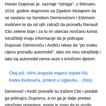
Hasan Dupovac je, saznaje “Istraga”, u februaru
2016. godine dogovorio sa Zijadom Mutapom da
se sastanu sa Senidom Demirovićem i Edvinom
Avdićem te da od njih zatraži da pronađu Renault
Clio zelene boje i za to im obećao novčanu korist.
Istražitelji imaju informacije da je policajac
Dupovac Demiroviću i Avdiću rekao da “po svaku
cijenu pronađu automobil”, iako oni nisu istražitelji i
iako taj automobil nema veze s krivičnim djelom.
Čitaj još:
SIPA uhapsila majora Vojske RS
Ratka Đurkovića, protest u Ugljeviku... (foto)
Demirović i Avdić pronašli su traženi Clio i predali
ga policajcu Dupovcu, a on ga je dalje predao
istražnim organima, mada je znao da to vozilo