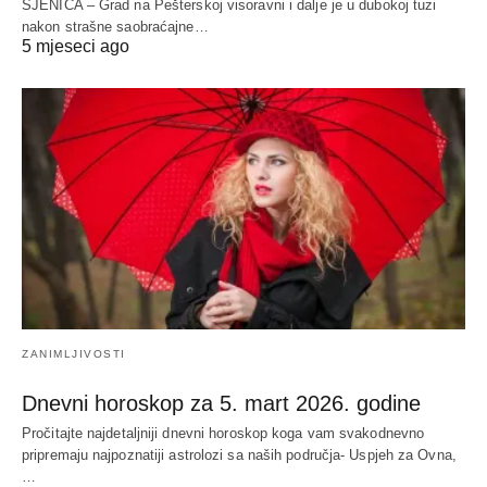
SJENICA – Grad na Pešterskoj visoravni i dalje je u dubokoj tuzi
nakon strašne saobraćajne…
5 mjeseci ago
ZANIMLJIVOSTI
Dnevni horoskop za 5. mart 2026. godine
Pročitajte najdetaljniji dnevni horoskop koga vam svakodnevno
pripremaju najpoznatiji astrolozi sa naših područja- Uspjeh za Ovna,
…