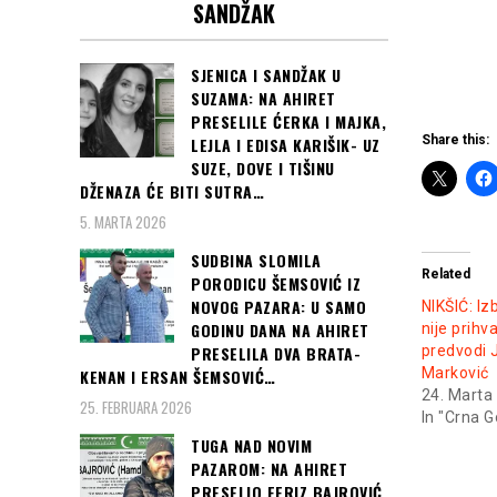
SANDŽAK
SJENICA I SANDŽAK U
SUZAMA: NA AHIRET
PRESELILE ĆERKA I MAJKA,
Share this:
LEJLA I EDISA KARIŠIK- UZ
SUZE, DOVE I TIŠINU
DŽENAZA ĆE BITI SUTRA…
5. MARTA 2026
SUDBINA SLOMILA
Related
PORODICU ŠEMSOVIĆ IZ
NOVOG PAZARA: U SAMO
NIKŠIĆ: Iz
GODINU DANA NA AHIRET
nije prihva
PRESELILA DVA BRATA-
predvodi
Marković
KENAN I ERSAN ŠEMSOVIĆ…
24. Marta
25. FEBRUARA 2026
In "Crna G
TUGA NAD NOVIM
PAZAROM: NA AHIRET
PRESELIO FERIZ BAJROVIĆ