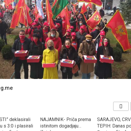
tcg.me
TI” deklasirali
NAJAMNIK- Priča prema
SARAJEVO, CRV
 s 3:0 i plasirali
istinitom dogadjaju…
TEPIH: Danas po