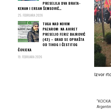
PRESELILA DVA BRATA-
KENAN I ERSAN ŠEMSOVIĆ…
25. FEBRUARA 2026
TUGA NAD NOVIM
PAZAROM: NA AHIRET
PRESELIO FERIZ BAJROVIĆ
(42) – GRAD SE OPRAŠTA
OD TIHOG I ČESTITOG
ČOVJEKA
19. FEBRUARA 2026
Izvor r
SARAJEVO, CRVENI
MINISTAR OJAČAO U
“KOCKAS
TEPIH: Danas počinje 24.
GUČI: Na otvaranju
Argentinu