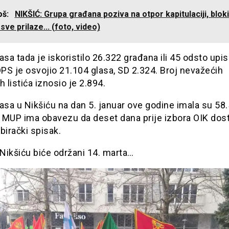
još:
NIKŠIĆ: Grupa građana poziva na otpor kapitulaciji, bloki
 sve prilaze... (foto, video)
asa tada je iskoristilo 26.322 građana ili 45 odsto upi
DPS je osvojio 21.104 glasa, SD 2.324. Broj nevažećih
h listića iznosio je 2.894.
asa u Nikšiću na dan 5. januar ove godine imala su 58
a MUP ima obavezu da deset dana prije izbora OIK dos
birački spisak.
 Nikšiću biće održani 14. marta…