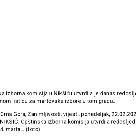
a izborna komisija u Nikšiću utvrdila je danas redoslje
rnom listiću za martovske izbore u tom gradu…
Crna Gora, Zanimljivosti, vijesti, ponedeljak, 22.02.20
NIKŠIĆ: Opštinska izborna komisija utvrdila redosljed 
4. marta… (foto)