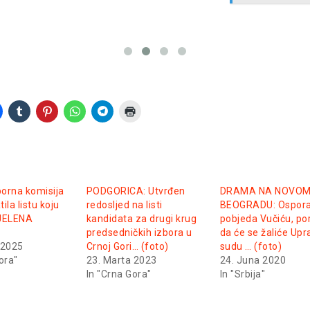
borna komisija
PODGORICA: Utvrđen
DRAMA NA NOVO
tila listu koju
redosljed na listi
BEOGRADU: Ospora
 JELENA
kandidata za drugi krug
pobjeda Vučiću, po
predsedničkih izbora u
da će se žaliće Up
 2025
Crnoj Gori… (foto)
sudu … (foto)
ora"
23. Marta 2023
24. Juna 2020
In "Crna Gora"
In "Srbija"