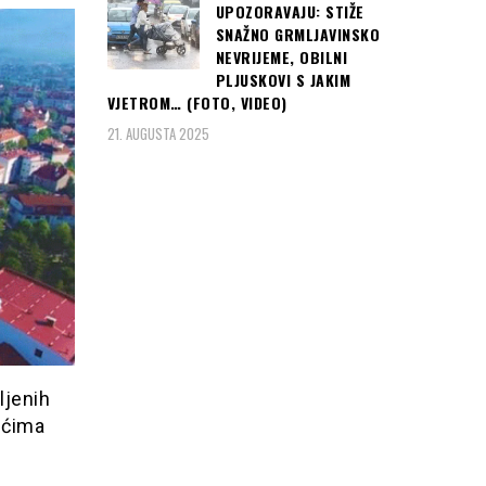
UPOZORAVAJU: STIŽE
SNAŽNO GRMLJAVINSKO
NEVRIJEME, OBILNI
PLJUSKOVI S JAKIM
VJETROM… (FOTO, VIDEO)
21. AUGUSTA 2025
ljenih
tićima