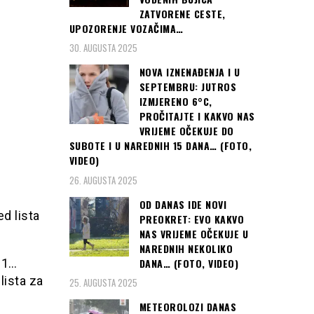
ZATVORENE CESTE,
UPOZORENJE VOZAČIMA…
30. AUGUSTA 2025
NOVA IZNENAĐENJA I U
SEPTEMBRU: JUTROS
IZMJERENO 6°C,
PROČITAJTE I KAKVO NAS
VRIJEME OČEKUJE DO
SUBOTE I U NAREDNIH 15 DANA… (FOTO,
VIDEO)
26. AUGUSTA 2025
OD DANAS IDE NOVI
d lista
PREOKRET: EVO KAKVO
NAS VRIJEME OČEKUJE U
NAREDNIH NEKOLIKO
DANA… (FOTO, VIDEO)
21…
lista za
25. AUGUSTA 2025
METEOROLOZI DANAS