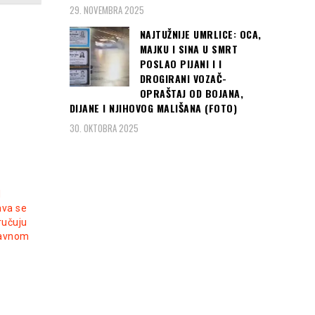
29. NOVEMBRA 2025
NAJTUŽNIJE UMRLICE: OCA,
MAJKU I SINA U SMRT
POSLAO PIJANI I I
DROGIRANI VOZAČ-
OPRAŠTAJ OD BOJANA,
DIJANE I NJIHOVOG MALIŠANA (FOTO)
30. OKTOBRA 2025
M
va se
ručuju
ravnom