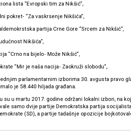
ciona lista “Evropski tim za Nikšić”,
ni pokret- “Za vaskrsenje Nikšića”,
aldemokrstska partija Crne Gore “Srcem za Nikšić”,
udućnost Nikšića”,
cija “Crno na bijelo- Može Nikšić”,
rate “Mir je naša nacija- Zaokruži slobodu”,.
jednjim parlamentarnim izborima 30. avgusta pravo gl
imalo je 58.440 hiljada građana.
u su u martu 2017. godine održani lokalni izbori, na k
ale samo dvije partije Demokratska partija socijalista
emokrate (SD), a partije tadašnje opozicije bojkotoval