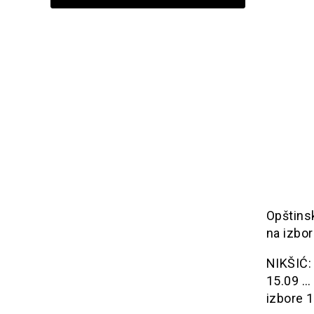
Opštinsk
na izbo
NIKŠIĆ: 
15.09 … 
izbore 1