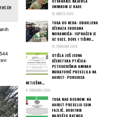
OTVARANJE NAJAVILA
SNIMKOM IZ KADE
rat će
10. MARTA 2026
TUGA DO NEBA: OBAVLJENA
DŽENAZA ERDOANA
sanih
MORANKIĆA- ISPRAĆEN JE
UZ SUZE, DOVE I TIŠINU…
15. FEBRUARA 2026
.544
OTIŠLA JOŠ JEDNA
tavi
DŽENETSKA PTIČICA:
PETOGODIŠNJA AMINAH
MURATOVIĆ PRESELILA NA
AHIRET- PORODICA
NETJEŠNA…
8. FEBRUARA 2026
TUGA NAD BOSNOM: NA
AHIRET PRESELIO EDIN
FAZLIĆ, DOBITNIK
NAJVEĆEG RATNOG