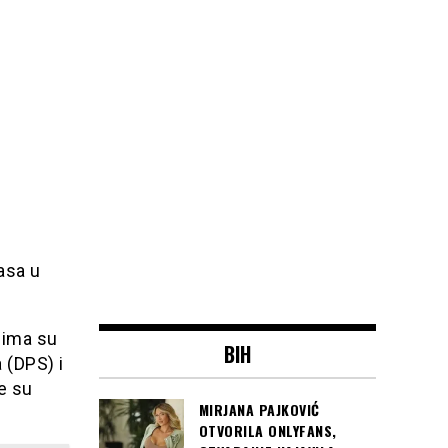
asa u
ojima su
BIH
 (DPS) i
e su
MIRJANA PAJKOVIĆ
OTVORILA ONLYFANS,