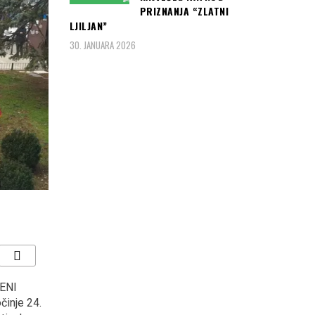
PRIZNANJA “ZLATNI
LJILJAN”
30. JANUARA 2026
ENI
MINISTAR OJAČAO U
“KOCKASTI” deklasirali
činje 24.
GUČI: Na otvaranju
Argentinu s 3:0 i plasirali