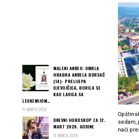
MALENI ANĐEO: UMRLA
HRABRA ANĐELA BURSAĆ
(14)- PRELIJEPA
DJEVOJČICA, BORILA SE
KAO LAVICA SA
LEUKEMIJOM…
11. MARTA 2026
Opštinsk
DNEVNI HOROSKOP ZA 12.
sedam, p
MART 2026. GODINE
naći pr
11. MARTA 2026