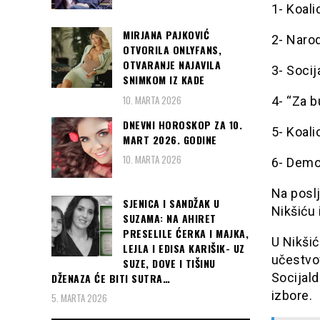
1- Koali
MIRJANA PAJKOVIĆ
2- Narod
OTVORILA ONLYFANS,
OTVARANJE NAJAVILA
3- Socij
SNIMKOM IZ KADE
10. MARTA 2026
4- “Za b
DNEVNI HOROSKOP ZA 10.
5- Koali
MART 2026. GODINE
10. MARTA 2026
6- Demok
Na posl
SJENICA I SANDŽAK U
Nikšiću 
SUZAMA: NA AHIRET
PRESELILE ĆERKA I MAJKA,
U Nikšić
LEJLA I EDISA KARIŠIK- UZ
učestvov
SUZE, DOVE I TIŠINU
Socijald
DŽENAZA ĆE BITI SUTRA…
izbore.
5. MARTA 2026