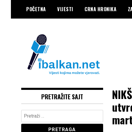
Skip
POČETNA
VIJESTI
CRNA HRONIKA
Z
to
content
Vaše Pravo, Vaš Portal
IBALKAN
NIKŠ
PRETRAŽITE SAJT
utvr
Pretraga:
mart