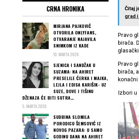
CRNA HRONIKA
Čitaj 
grad i
MIRJANA PAJKOVIĆ
OTVORILA ONLYFANS,
Pravo gl
OTVARANJE NAJAVILA
birača. 
SNIMKOM IZ KADE
glasački
10. MARTA 2026
Pravo gl
SJENICA I SANDŽAK U
SUZAMA: NA AHIRET
birača, 
PRESELILE ĆERKA I MAJKA,
konačni 
LEJLA I EDISA KARIŠIK- UZ
SUZE, DOVE I TIŠINU
Izbori u
DŽENAZA ĆE BITI SUTRA…
5. MARTA 2026
SUDBINA SLOMILA
PORODICU ŠEMSOVIĆ IZ
NOVOG PAZARA: U SAMO
GODINU DANA NA AHIRET