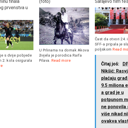
inu finala
(foto)
Sarajevo film fes
og prvenstva u
Čast da otvori 24. 
SFF-a pripala je s
poljskom
Read mo
U Prlinama na domak Akova
je s dvije pobjede
živjela je porodica Raifa
 2. kola osigurala
Pilava.
Read more
Čitaj još:
D
re
Nikšić: Rasv
plaćaju građ
9.5 miliona e
a grad je u
potpunom m
ne ponovila 
više nikad 
ovakva vlas