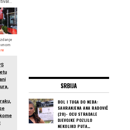
tival…
sabora, rekao ono u šta
se u osminu finala
ni sam ne vjeruje, “U
Svjetskog prvenstva u
Prizrenu će se opet…”
Rusiji
izdanje
lavnom
re
„Srbija je u pregovorima
Hrvatska je s dvije pobjede
oko Kosova spremna na
već nakon 2. kola osigurala
PS
kompromis, ali
Read more
Read more
jetu
ani
SRBIJA
ura,
raku,
BOL I TUGA DO NEBA:
SAHRANJENA ANA RADOVIĆ
se
(20)- OCU STRADALE
nikome
DJEVOJKE POZLILO
t
NEKOLIKO PUTA…