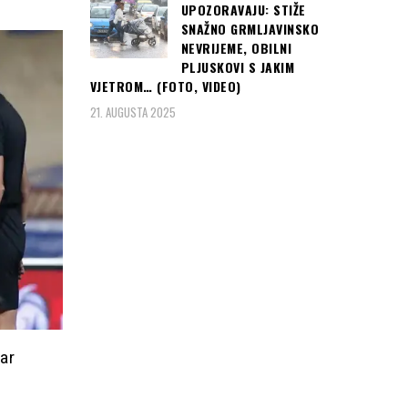
UPOZORAVAJU: STIŽE
SNAŽNO GRMLJAVINSKO
NEVRIJEME, OBILNI
PLJUSKOVI S JAKIM
VJETROM… (FOTO, VIDEO)
21. AUGUSTA 2025
ar