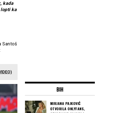
k, kada
lopti ka
 a Santoš
z
(VIDEO)
BIH
MIRJANA PAJKOVIĆ
OTVORILA ONLYFANS,