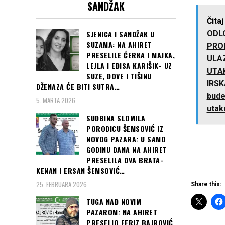
SANDŽAK
Čitaj
SJENICA I SANDŽAK U
ODL
SUZAMA: NA AHIRET
PRO
PRESELILE ĆERKA I MAJKA,
ULA
LEJLA I EDISA KARIŠIK- UZ
UTAK
SUZE, DOVE I TIŠINU
IRSK
DŽENAZA ĆE BITI SUTRA…
bude
5. MARTA 2026
utakm
SUDBINA SLOMILA
PORODICU ŠEMSOVIĆ IZ
NOVOG PAZARA: U SAMO
GODINU DANA NA AHIRET
PRESELILA DVA BRATA-
KENAN I ERSAN ŠEMSOVIĆ…
25. FEBRUARA 2026
Share this:
TUGA NAD NOVIM
PAZAROM: NA AHIRET
PRESELIO FERIZ BAJROVIĆ