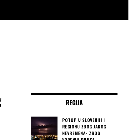
g
REGIJA
POTOP U SLOVENIJI I
REGIONU ZBOG JAKOG
NEVREMENA- ZBOG
VODENIH BUJICA