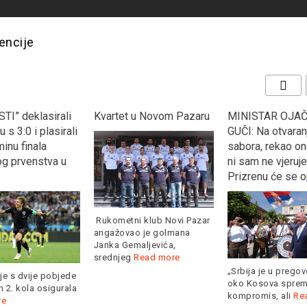
encije
TI” deklasirali
Kvartet u Novom Pazaru
MINISTAR OJAČ
 s 3:0 i plasirali
GUČI: Na otvaran
inu finala
sabora, rekao on
og prvenstva u
ni sam ne vjeruje
Prizrenu će se 
Rukometni klub Novi Pazar
angažovao je golmana
Janka Gemaljevića,
srednjeg
Read more
„Srbija je u prego
je s dvije pobjede
oko Kosova sprem
 2. kola osigurala
kompromis, ali
Re
re