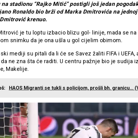
 na stadionu “Rajko Mitić” postigli još jedan pogoda
ijano Ronaldo bio brži od Marka Dmitrovića na jednoj 
 Dmitrović krenuo.
itrović je tu loptu izbacio blizu gol- linije, mada se na
om snimku da je ona ušla u gol cijelim obimom.
ski mediji su pitali da li će se Savez žaliti FIFA i UEFA,
 da ne zna šta će raditi. U centru pažnje bio je sudija i
e, Makelije.
još:
HAOS Migranti se tukli s policijom, prošli bh. granicu... 