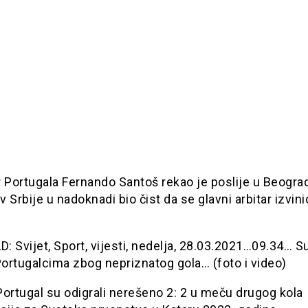
 Portugala Fernando Santoš rekao je poslije u Beogra
iv Srbije u nadoknadi bio čist da se glavni arbitar izvini
 Svijet, Sport, vijesti, nedelja, 28.03.2021…09.34… S
Portugalcima zbog nepriznatog gola… (foto i video)
 Portugal su odigrali nerešeno 2: 2 u meču drugog kola