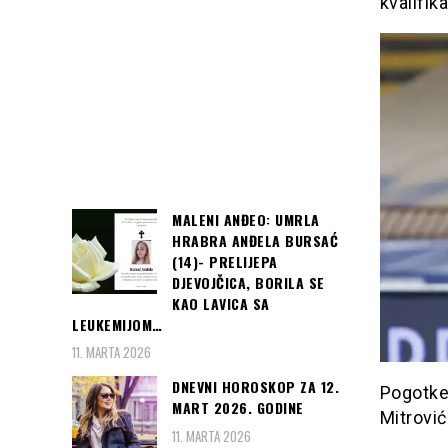
kvalifik
MALENI ANĐEO: UMRLA
HRABRA ANĐELA BURSAĆ
(14)- PRELIJEPA
DJEVOJČICA, BORILA SE
KAO LAVICA SA
LEUKEMIJOM…
11. MARTA 2026
DNEVNI HOROSKOP ZA 12.
Pogotke 
MART 2026. GODINE
Mitrović
11. MARTA 2026