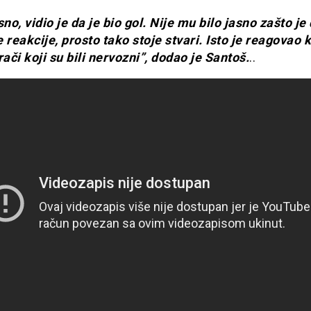
sno, vidio je da je bio gol. Nije mu bilo jasno zašto je
 reakcije, prosto tako stoje stvari. Isto je reagovao k
rači koji su bili nervozni”, dodao je Santoš.
..