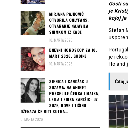
Gosti su
je Krist
MIRJANA PAJKOVIĆ
kojoj je
OTVORILA ONLYFANS,
OTVARANJE NAJAVILA
Stefan M
SNIMKOM IZ KADE
usporen
10. MARTA 2026
Portugal
DNEVNI HOROSKOP ZA 10.
MART 2026. GODINE
je rekao
Holandij
10. MARTA 2026
SJENICA I SANDŽAK U
Čitaj 
SUZAMA: NA AHIRET
PRESELILE ĆERKA I MAJKA,
LEJLA I EDISA KARIŠIK- UZ
SUZE, DOVE I TIŠINU
DŽENAZA ĆE BITI SUTRA…
5. MARTA 2026