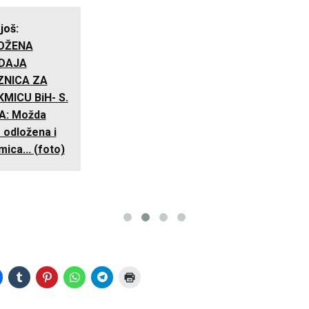
 još:
OŽENA
DAJA
ZNICA ZA
MICU BiH- S.
A: Možda
 odložena i
ica... (foto)