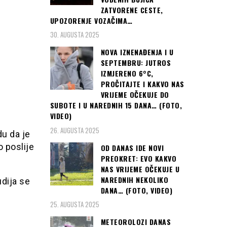
ZATVORENE CESTE,
UPOZORENJE VOZAČIMA…
30. AUGUSTA 2025
NOVA IZNENAĐENJA I U
SEPTEMBRU: JUTROS
IZMJERENO 6°C,
PROČITAJTE I KAKVO NAS
VRIJEME OČEKUJE DO
SUBOTE I U NAREDNIH 15 DANA… (FOTO,
VIDEO)
26. AUGUSTA 2025
du da je
o poslije
OD DANAS IDE NOVI
PREOKRET: EVO KAKVO
NAS VRIJEME OČEKUJE U
NAREDNIH NEKOLIKO
udija se
DANA… (FOTO, VIDEO)
25. AUGUSTA 2025
METEOROLOZI DANAS