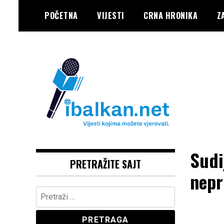
Skip
POČETNA
VIJESTI
CRNA HRONIKA
Z
to
content
Vaše Pravo, Vaš Portal
IBALKAN
Sudi
PRETRAŽITE SAJT
nepr
Pretraga: