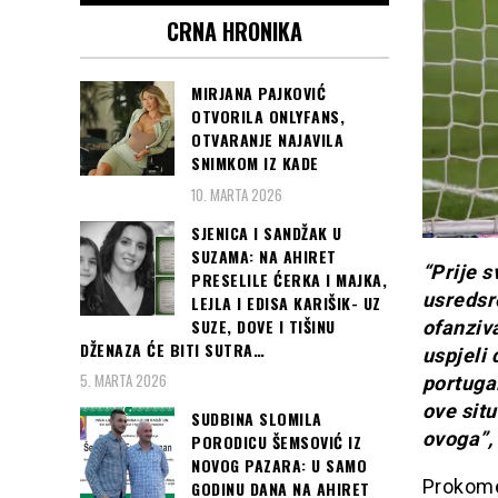
CRNA HRONIKA
MIRJANA PAJKOVIĆ
OTVORILA ONLYFANS,
OTVARANJE NAJAVILA
SNIMKOM IZ KADE
10. MARTA 2026
SJENICA I SANDŽAK U
SUZAMA: NA AHIRET
“Prije s
PRESELILE ĆERKA I MAJKA,
usredsre
LEJLA I EDISA KARIŠIK- UZ
SUZE, DOVE I TIŠINU
ofanziva
DŽENAZA ĆE BITI SUTRA…
uspjeli 
5. MARTA 2026
portugal
ove sit
SUDBINA SLOMILA
ovoga”, 
PORODICU ŠEMSOVIĆ IZ
NOVOG PAZARA: U SAMO
Prokomen
GODINU DANA NA AHIRET