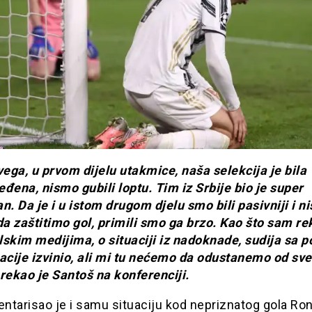
vega, u prvom dijelu utakmice, naša selekcija je bila
đena, nismo gubili loptu. Tim iz Srbije bio je super
n. Da je i u istom drugom djelu smo bili pasivniji i n
da zaštitimo gol, primili smo ga brzo. Kao što sam r
skim medijima, o situaciji iz nadoknade, sudija sa po
uacije izvinio, ali mi tu nećemo da odustanemo od sv
rekao je Santoš na konferenciji.
tarisao je i samu situaciju kod nepriznatog gola Ron