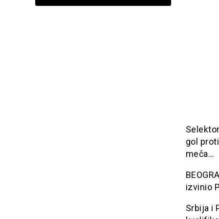
Selektor
gol prot
meča…
BEOGRAD:
izvinio 
Srbija i