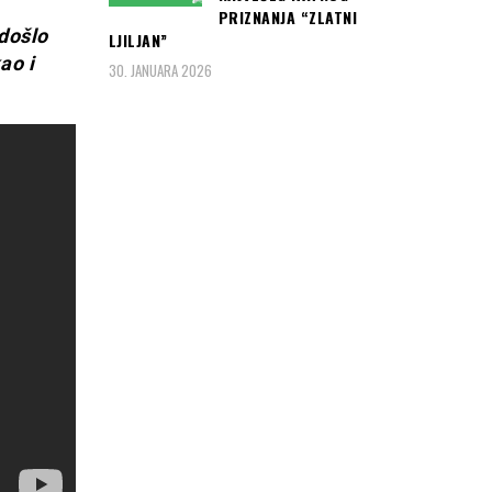
PRIZNANJA “ZLATNI
 došlo
LJILJAN”
ao i
30. JANUARA 2026