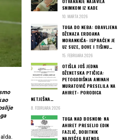
OTVARANJE NAJAVILA
SNIMKOM IZ KADE
10. MARTA 2026
TUGA DO NEBA: OBAVLJENA
DŽENAZA ERDOANA
MORANKIĆA- ISPRAĆEN JE
UZ SUZE, DOVE I TIŠINU…
15. FEBRUARA 2026
OTIŠLA JOŠ JEDNA
DŽENETSKA PTIČICA:
PETOGODIŠNJA AMINAH
MURATOVIĆ PRESELILA NA
ismo
AHIRET- PORODICA
NETJEŠNA…
ekao
slije
8. FEBRUARA 2026
ega
TUGA NAD BOSNOM: NA
AHIRET PRESELIO EDIN
FAZLIĆ, DOBITNIK
alda.
NAJVEĆEG RATNOG