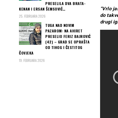
PRESELILA DVA BRATA-
“Vrlo ja
KENAN I ERSAN ŠEMSOVIĆ…
do takve
25. FEBRUARA 2026
drugi ig
TUGA NAD NOVIM
PAZAROM: NA AHIRET
PRESELIO FERIZ BAJROVIĆ
(42) – GRAD SE OPRAŠTA
OD TIHOG I ČESTITOG
ČOVJEKA
19. FEBRUARA 2026