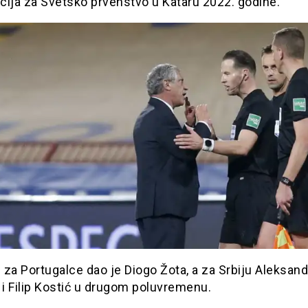
acija za Svetsko prvenstvo u Kataru 2022. godine.
za Portugalce dao je Diogo Žota, a za Srbiju Aleksand
 i Filip Kostić u drugom poluvremenu.