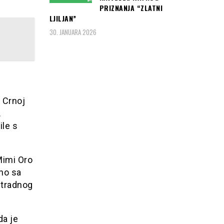
PRIZNANJA “ZLATNI
LJILJAN”
30. JANUARA 2026
 Crnoj
.
ile s
Mimi Oro
dno sa
stradnog
da je