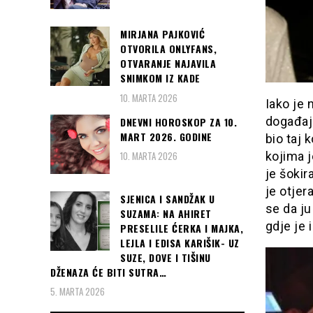
MIRJANA PAJKOVIĆ
OTVORILA ONLYFANS,
OTVARANJE NAJAVILA
SNIMKOM IZ KADE
10. MARTA 2026
Iako je 
događaja
DNEVNI HOROSKOP ZA 10.
MART 2026. GODINE
bio taj 
kojima j
10. MARTA 2026
je šokir
je otjer
SJENICA I SANDŽAK U
se da ju
SUZAMA: NA AHIRET
gdje je 
PRESELILE ĆERKA I MAJKA,
LEJLA I EDISA KARIŠIK- UZ
SUZE, DOVE I TIŠINU
DŽENAZA ĆE BITI SUTRA…
5. MARTA 2026