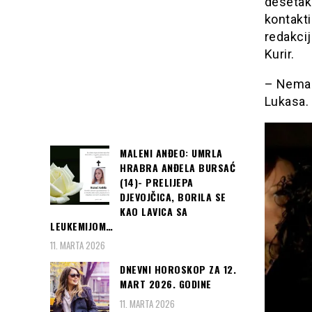
desetak 
kontakti
redakcij
Kurir.
– Nemam
Lukasa.
MALENI ANĐEO: UMRLA
HRABRA ANĐELA BURSAĆ
(14)- PRELIJEPA
DJEVOJČICA, BORILA SE
KAO LAVICA SA
LEUKEMIJOM…
11. MARTA 2026
DNEVNI HOROSKOP ZA 12.
MART 2026. GODINE
11. MARTA 2026