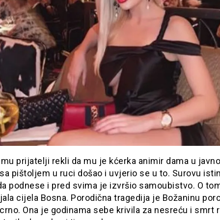
mu prijatelji rekli da mu je kćerka animir dama u javno
 sa pištoljem u ruci došao i uvjerio se u to. Surovu isti
a podnese i pred svima je izvršio samoubistvo. O tom
jala cijela Bosna. Porodična tragedija je Božaninu por
 crno. Ona je godinama sebe krivila za nesreću i smrt ro