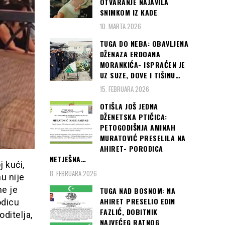
OTVARANJE NAJAVILA
SNIMKOM IZ KADE
10. MARTA 2026
TUGA DO NEBA: OBAVLJENA
DŽENAZA ERDOANA
MORANKIĆA- ISPRAĆEN JE
UZ SUZE, DOVE I TIŠINU…
15. FEBRUARA 2026
OTIŠLA JOŠ JEDNA
DŽENETSKA PTIČICA:
PETOGODIŠNJA AMINAH
MURATOVIĆ PRESELILA NA
AHIRET- PORODICA
NETJEŠNA…
j kući,
8. FEBRUARA 2026
nu nije
e je
TUGA NAD BOSNOM: NA
AHIRET PRESELIO EDIN
odicu
FAZLIĆ, DOBITNIK
ditelja,
NAJVEĆEG RATNOG