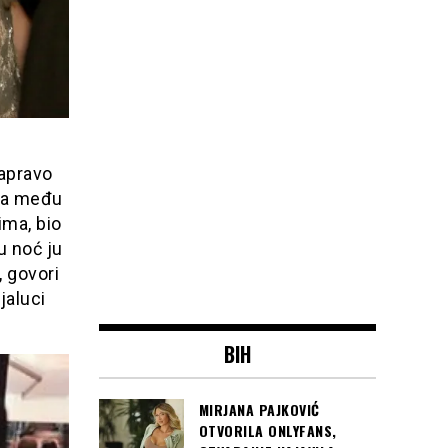
g
zapravo
, a među
ima, bio
u noć ju
, govori
jaluci
BIH
MIRJANA PAJKOVIĆ
OTVORILA ONLYFANS,