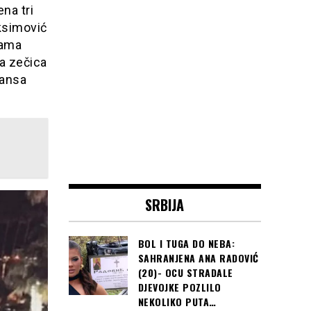
na tri
aksimović
kama
va zečica
mansa
SRBIJA
BOL I TUGA DO NEBA:
SAHRANJENA ANA RADOVIĆ
(20)- OCU STRADALE
DJEVOJKE POZLILO
NEKOLIKO PUTA…