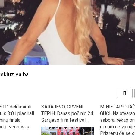
kskluziva.ba
TI” deklasirali
SARAJEVO, CRVENI
MINISTAR OJAČ
 s 3:0 i plasirali
TEPIH: Danas počinje 24.
GUČI: Na otvaran
inu finala
Sarajevo film festival…
sabora, rekao on
og prvenstva u
ni sam ne vjeruje
Prizrenu će se 