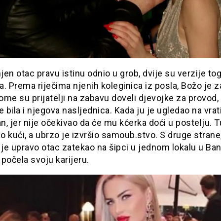
njen otac pravu istinu odnio u grob, dvije su verzije to
. Prema riječima njenih koleginica iz posla, Božo je 
kome su prijatelji na zabavu doveli djevojke za provod
e bila i njegova nasljednica. Kada ju je ugledao na vrat
an, jer nije očekivao da će mu kćerka doći u postelju. T
ao kući, a ubrzo je izvršio samoub.stvo. S druge strane
 je upravo otac zatekao na šipci u jednom lokalu u Ban
i počela svoju karijeru.