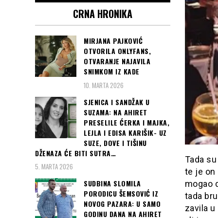
CRNA HRONIKA
MIRJANA PAJKOVIĆ
OTVORILA ONLYFANS,
OTVARANJE NAJAVILA
SNIMKOM IZ KADE
10. MARTA 2026
SJENICA I SANDŽAK U
SUZAMA: NA AHIRET
PRESELILE ĆERKA I MAJKA,
LEJLA I EDISA KARIŠIK- UZ
SUZE, DOVE I TIŠINU
DŽENAZA ĆE BITI SUTRA…
Tada su 
5. MARTA 2026
te je on
SUDBINA SLOMILA
mogao d
PORODICU ŠEMSOVIĆ IZ
tada bru
NOVOG PAZARA: U SAMO
zavila u
GODINU DANA NA AHIRET