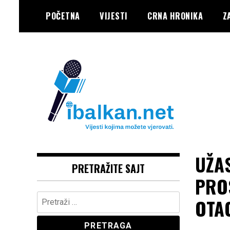
Skip
POČETNA
VIJESTI
CRNA HRONIKA
Z
to
content
Vaše Pravo, Vaš Portal
IBALKAN
UŽAS
PRETRAŽITE SAJT
PRO
Pretraga:
OTA