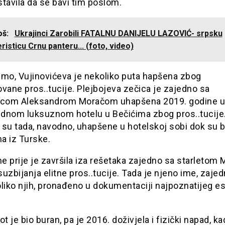
astavila da se bavi tim poslom.
još:
Ukrajinci Zarobili FATALNU DANIJELU LAZOVIĆ- srpsku
risticu Crnu panteru... (foto, video)
imo, Vujinovićeva je nekoliko puta hapšena zbog
vane pros..tucije. Plejbojeva zečica je zajedno sa
ljicom Aleksandrom Moračom uhapšena 2019. godine u
jednom luksuznom hotelu u Bečićima zbog pros..tucije
su tada, navodno, uhapšene u hotelskoj sobi dok su b
ma iz Turske.
ne prije je završila iza rešetaka zajedno sa starletom 
 suzbijanja elitne pros..tucije. Tada je njeno ime, zaje
liko njih, pronađeno u dokumentaciji najpoznatijeg e
ot je bio buran, pa je 2016. doživjela i fizički napad, ka