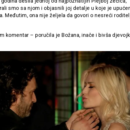
godina desila jednoj od najpoznatijih Plejboj zečica,
rali smo sa njom i objasnili joj detalje u koje je upuć
a. Međutim, ona nije željela da govori o nesreći roditelj
 komentar – poručila je Božana, inače i bivša djevoj