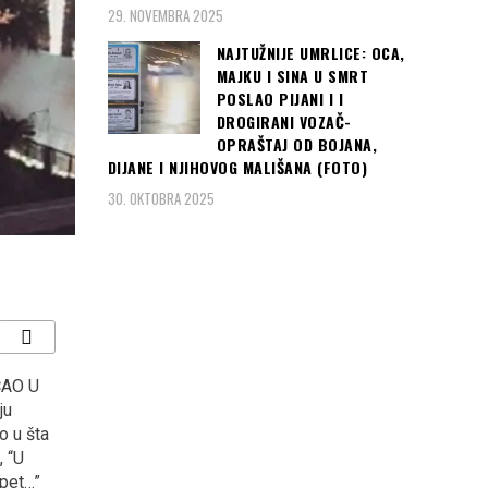
29. NOVEMBRA 2025
NAJTUŽNIJE UMRLICE: OCA,
MAJKU I SINA U SMRT
POSLAO PIJANI I I
DROGIRANI VOZAČ-
OPRAŠTAJ OD BOJANA,
DIJANE I NJIHOVOG MALIŠANA (FOTO)
30. OKTOBRA 2025
AO U
Veče u kojoj je cijela
“KOCKASTI” deklasirali
ju
Turska priželjkivala i
Argentinu s 3:0 i plasirali
o u šta
“dobila” zlatnu i srebrenu
se u osminu finala
, “U
medalju na EP u Berlinu…
Svjetskog prvenstva u
opet…”
Rusiji