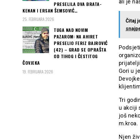
ali je n
PRESELILA DVA BRATA-
KENAN I ERSAN ŠEMSOVIĆ…
25. FEBRUARA 2026
Čitaj 
snajpe
TUGA NAD NOVIM
PAZAROM: NA AHIRET
PRESELIO FERIZ BAJROVIĆ
Podsjet
(42) – GRAD SE OPRAŠTA
organizo
OD TIHOG I ČESTITOG
ČOVJEKA
prijate
Gori u 
19. FEBRUARA 2026
Devojke 
klijenti
Tri godi
u akciji
još neko
m.kroa.
Njen živ