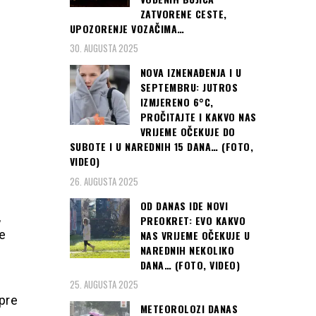
ZATVORENE CESTE,
UPOZORENJE VOZAČIMA…
30. AUGUSTA 2025
NOVA IZNENAĐENJA I U
SEPTEMBRU: JUTROS
IZMJERENO 6°C,
PROČITAJTE I KAKVO NAS
VRIJEME OČEKUJE DO
SUBOTE I U NAREDNIH 15 DANA… (FOTO,
VIDEO)
26. AUGUSTA 2025
OD DANAS IDE NOVI
,
PREOKRET: EVO KAKVO
e
NAS VRIJEME OČEKUJE U
NAREDNIH NEKOLIKO
DANA… (FOTO, VIDEO)
25. AUGUSTA 2025
 pre
METEOROLOZI DANAS