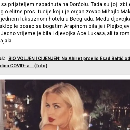
sa prijateljem napadnuta na Dorćolu. Tada su joj izbije
glo elitne pros..tucije koju je organizovao Mihajlo M
 u jednom luksuznom hotelu u Beogradu. Među djevoj
sklopile posao sa bogatim Arapinom bila je i Plejboje
Jedno vrijeme je bila i djevojka Ace Lukasa, ali ta ro
ajala.
još:
BIO VOLJEN I CIJENJEN: Na Ahiret prselio Esad Baltić od
dica COVID- a... (foto)