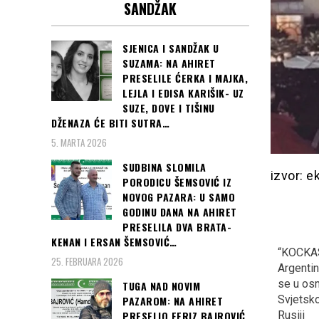
SANDŽAK
SJENICA I SANDŽAK U
SUZAMA: NA AHIRET
PRESELILE ĆERKA I MAJKA,
LEJLA I EDISA KARIŠIK- UZ
SUZE, DOVE I TIŠINU
DŽENAZA ĆE BITI SUTRA…
5. MARTA 2026
SUDBINA SLOMILA
izvor: e
PORODICU ŠEMSOVIĆ IZ
NOVOG PAZARA: U SAMO
GODINU DANA NA AHIRET
PRESELILA DVA BRATA-
KENAN I ERSAN ŠEMSOVIĆ…
MINISTAR OJAČAO U
Veče u kojoj je cijela
“KOCKAS
25. FEBRUARA 2026
GUČI: Na otvaranju
Turska priželjkivala i
Argentinu
sabora, rekao ono u šta
“dobila” zlatnu i srebrenu
se u osm
TUGA NAD NOVIM
ni sam ne vjeruje, “U
medalju na EP u Berlinu…
Svjetsk
PAZAROM: NA AHIRET
Prizrenu će se opet…”
Rusiji
PRESELIO FERIZ BAJROVIĆ