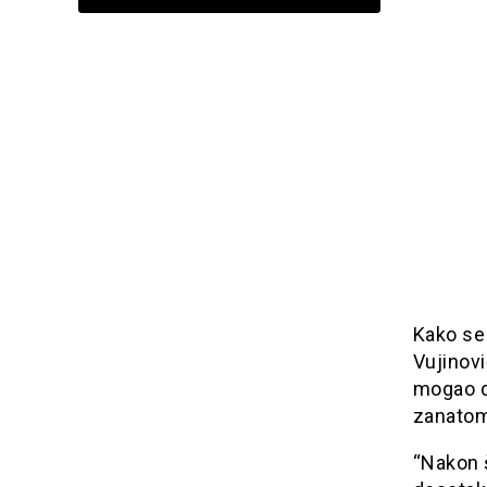
Kako se
Vujinovi
mogao d
zanatom
“Nakon š