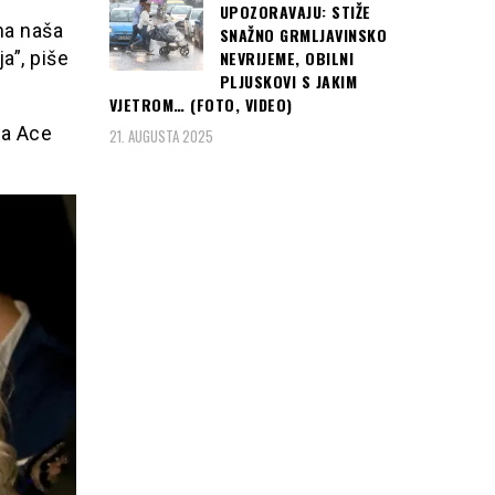
UPOZORAVAJU: STIŽE
ena naša
SNAŽNO GRMLJAVINSKO
a”, piše
NEVRIJEME, OBILNI
PLJUSKOVI S JAKIM
VJETROM… (FOTO, VIDEO)
ka Ace
21. AUGUSTA 2025