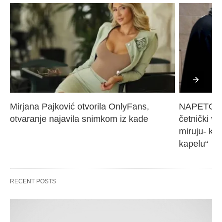
Mirjana Pajković otvorila OnlyFans, 
NAPETO U 
otvaranje najavila snimkom iz kade
četnički vo
miruju- kr
kapelu“
RECENT POSTS