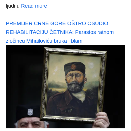
ljudi u
Read more
PREMIJER CRNE GORE OŠTRO OSUDIO
REHABILITACIJU ČETNIKA: Parastos ratnom
zločincu Mihailoviću bruka i blam