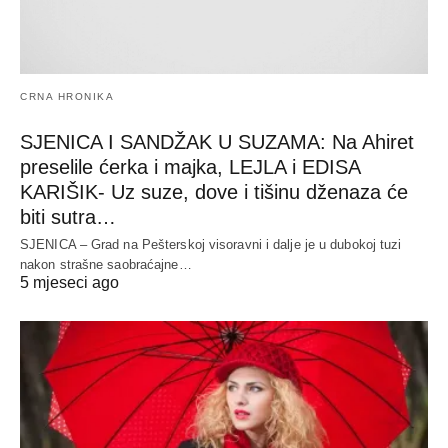
CRNA HRONIKA
SJENICA I SANDŽAK U SUZAMA: Na Ahiret
preselile ćerka i majka, LEJLA i EDISA
KARIŠIK- Uz suze, dove i tišinu dženaza će
biti sutra…
SJENICA – Grad na Pešterskoj visoravni i dalje je u dubokoj tuzi
nakon strašne saobraćajne…
5 mjeseci ago