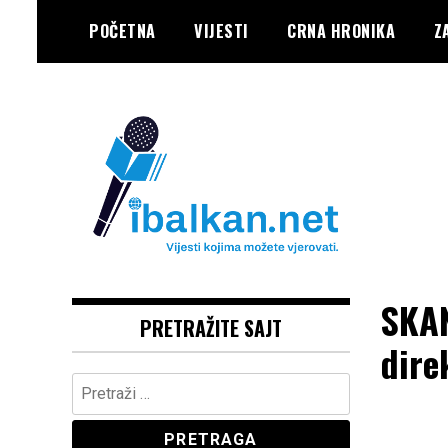
Skip
POČETNA
VIJESTI
CRNA HRONIKA
Z
to
content
Vaše Pravo, Vaš Portal
IBALKAN
SKAN
PRETRAŽITE SAJT
dire
Pretraga: