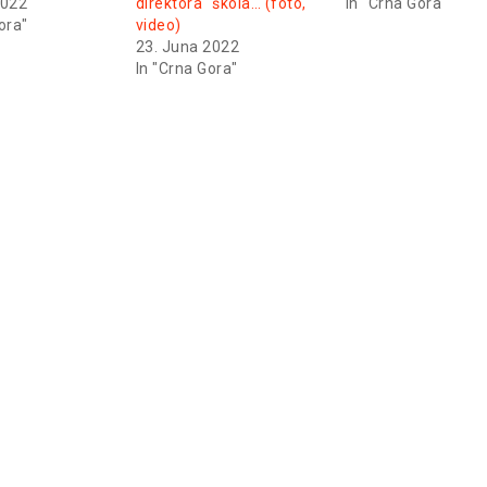
2022
direktora“ škola… (foto,
In "Crna Gora"
ora"
video)
23. Juna 2022
In "Crna Gora"