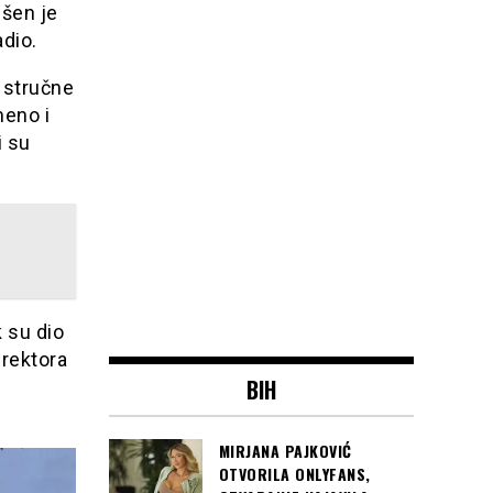
ešen je
adio.
e stručne
meno i
i su
k su dio
irektora
BIH
MIRJANA PAJKOVIĆ
OTVORILA ONLYFANS,