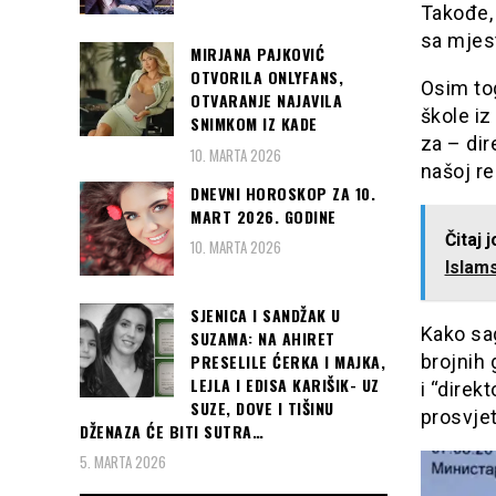
Takođe, 
sa mjest
MIRJANA PAJKOVIĆ
OTVORILA ONLYFANS,
Osim tog
OTVARANJE NAJAVILA
škole iz
SNIMKOM IZ KADE
za – di
10. MARTA 2026
našoj re
DNEVNI HOROSKOP ZA 10.
MART 2026. GODINE
Čitaj 
10. MARTA 2026
Islam
SJENICA I SANDŽAK U
Kako sag
SUZAMA: NA AHIRET
brojnih 
PRESELILE ĆERKA I MAJKA,
LEJLA I EDISA KARIŠIK- UZ
i “direk
SUZE, DOVE I TIŠINU
prosvjet
DŽENAZA ĆE BITI SUTRA…
5. MARTA 2026