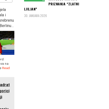
PRIZNANJA “ZLATNI
LJILJAN”
jela
ZAGREB: Kontraverzni
“KOCKASTI” deklasirali
la i
Marko Tompson opet
Argentinu s 3:0 i plasirali
30. JANUARA 2026
 srebrenu
podijelio Hrvatsku?
se u osminu finala
Berlinu…
Svjetskog prvenstva u
Rusiji
Kada je hrvatske fudbalere
u Zagrebu dočekalo pola
ord
miliona navijača,
Read more
ava na
Hrvatska je s dvije pobjede
je
Read
već nakon 2. kola osigurala
Read more
adrat
orici
ji