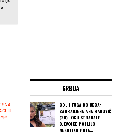
morju
a...
SRBIJA
BOL I TUGA DO NEBA:
VESNA
SAHRANJENA ANA RADOVIĆ
NACIJU
(20)- OCU STRADALE
nje
DJEVOJKE POZLILO
NEKOLIKO PUTA…