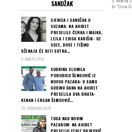
5. Marta 
SANDŽAK
In "Crna G
SJENICA I SANDŽAK U
SUZAMA: NA AHIRET
PRESELILE ĆERKA I MAJKA,
LEJLA I EDISA KARIŠIK- UZ
SUZE, DOVE I TIŠINU
DŽENAZA ĆE BITI SUTRA…
5. MARTA 2026
SUDBINA SLOMILA
PORODICU ŠEMSOVIĆ IZ
NOVOG PAZARA: U SAMO
GODINU DANA NA AHIRET
PRESELILA DVA BRATA-
KENAN I ERSAN ŠEMSOVIĆ…
25. FEBRUARA 2026
TUGA NAD NOVIM
PAZAROM: NA AHIRET
PRESELIO FERIZ BAJROVIĆ