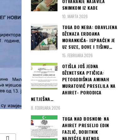
OTVARANJE NAJAVILA
SNIMKOM IZ KADE
10. MARTA 2026
TUGA DO NEBA: OBAVLJENA
DŽENAZA ERDOANA
MORANKIĆA- ISPRAĆEN JE
UZ SUZE, DOVE I TIŠINU…
15. FEBRUARA 2026
OTIŠLA JOŠ JEDNA
DŽENETSKA PTIČICA:
PETOGODIŠNJA AMINAH
MURATOVIĆ PRESELILA NA
AHIRET- PORODICA
NETJEŠNA…
8. FEBRUARA 2026
TUGA NAD BOSNOM: NA
AHIRET PRESELIO EDIN
FAZLIĆ, DOBITNIK
NAJVEĆEG RATNOG