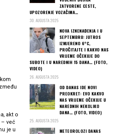
ZATVORENE CESTE,
UPOZORENJE VOZAČIMA…
30. AUGUSTA 2025
NOVA IZNENAĐENJA I U
SEPTEMBRU: JUTROS
IZMJERENO 6°C,
PROČITAJTE I KAKVO NAS
VRIJEME OČEKUJE DO
SUBOTE I U NAREDNIH 15 DANA… (FOTO,
VIDEO)
26. AUGUSTA 2025
tokom
 između
OD DANAS IDE NOVI
PREOKRET: EVO KAKVO
NAS VRIJEME OČEKUJE U
NAREDNIH NEKOLIKO
DANA… (FOTO, VIDEO)
a, akt o
25. AUGUSTA 2025
 – već
mu je u
METEOROLOZI DANAS