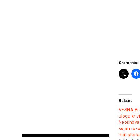
eura, na primorju
i do 5000 eura...
(foto)
Share this:
Related
VESNA Bra
ulogu kriv
Neosnovan
kojim ruk
ministarka