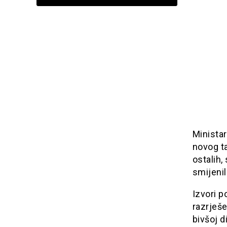
Ministar
novog ta
ostalih,
smijeni
Izvori p
razrješe
bivšoj d