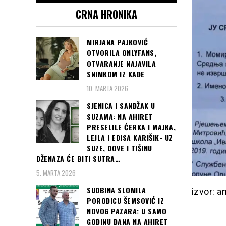
CRNA HRONIKA
MIRJANA PAJKOVIĆ
OTVORILA ONLYFANS,
OTVARANJE NAJAVILA
SNIMKOM IZ KADE
10. MARTA 2026
SJENICA I SANDŽAK U
SUZAMA: NA AHIRET
PRESELILE ĆERKA I MAJKA,
LEJLA I EDISA KARIŠIK- UZ
SUZE, DOVE I TIŠINU
DŽENAZA ĆE BITI SUTRA…
5. MARTA 2026
SUDBINA SLOMILA
izvor: a
PORODICU ŠEMSOVIĆ IZ
NOVOG PAZARA: U SAMO
GODINU DANA NA AHIRET