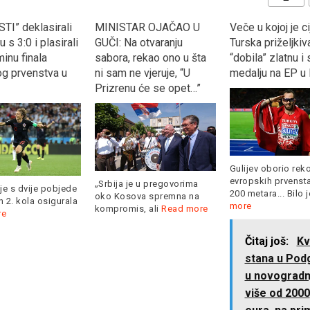
TI” deklasirali
MINISTAR OJAČAO U
Veče u kojoj je ci
 s 3:0 i plasirali
GUČI: Na otvaranju
Turska priželjkiva
inu finala
sabora, rekao ono u šta
“dobila” zlatnu i
og prvenstva u
ni sam ne vjeruje, “U
medalju na EP u 
Prizrenu će se opet…”
Gulijev oborio rek
evropskih prvenst
„Srbija je u pregovorima
je s dvije pobjede
200 metara... Bilo 
oko Kosova spremna na
 2. kola osigurala
more
kompromis, ali
Read more
re
Čitaj još:
Kv
stana u Podg
u novogradn
više od 2000