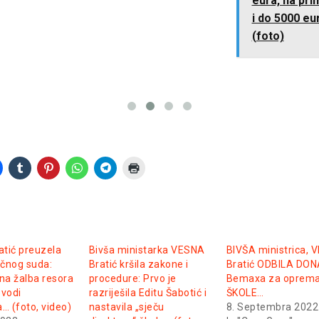
eura, na pri
i do 5000 eur
(foto)
tić preuzela
Bivša ministarka VESNA
BIVŠA ministrica, 
ičnog suda:
Bratić kršila zakone i
Bratić ODBILA DO
a žalba resora
procedure: Prvo je
Bemaxa za oprema
ovodi
razriješila Editu Šabotić i
ŠKOLE…
… (foto, video)
nastavila „sječu
8. Septembra 2022