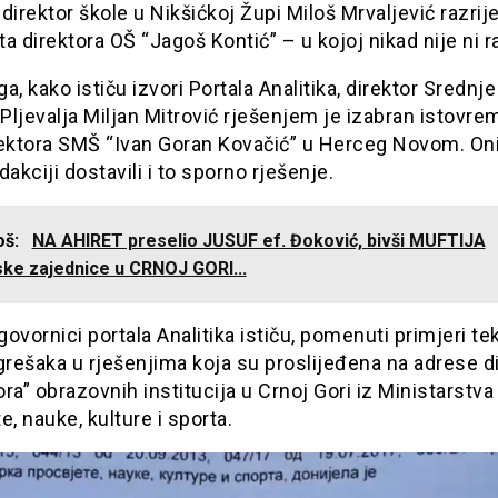
direktor škole u Nikšićkoj Župi Miloš Mrvaljević razrij
a direktora OŠ “Jagoš Kontić” – u kojoj nikad nije ni r
a, kako ističu izvori Portala Analitika, direktor Srednj
 Pljevalja Miljan Mitrović rješenjem je izabran istovre
rektora SMŠ “Ivan Goran Kovačić” u Herceg Novom. On
dakciji dostavili i to sporno rješenje.
još:
NA AHIRET preselio JUSUF ef. Đoković, bivši MUFTIJA
ske zajednice u CRNOJ GORI...
ovornici portala Analitika ističu, pomenuti primjeri te
grešaka u rješenjima koja su proslijeđena na adrese d
tora” obrazovnih institucija u Crnoj Gori iz Ministarstva
e, nauke, kulture i sporta.