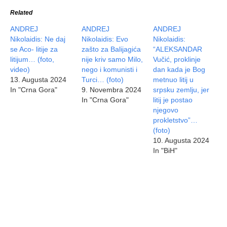
Related
ANDREJ
ANDREJ
ANDREJ
Nikolaidis: Ne daj
Nikolaidis: Evo
Nikolaidis:
se Aco- litije za
zašto za Balijagića
“ALEKSANDAR
litijum… (foto,
nije kriv samo Milo,
Vučić, proklinje
video)
nego i komunisti i
dan kada je Bog
13. Augusta 2024
Turci… (foto)
metnuo litij u
In "Crna Gora"
9. Novembra 2024
srpsku zemlju, jer
In "Crna Gora"
litij je postao
njegovo
prokletstvo”…
(foto)
10. Augusta 2024
In "BiH"