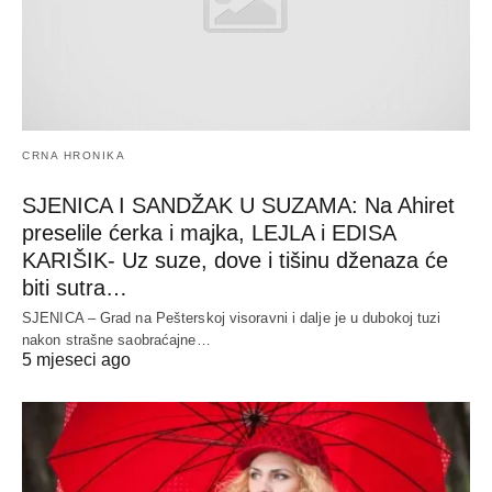
CRNA HRONIKA
SJENICA I SANDŽAK U SUZAMA: Na Ahiret
preselile ćerka i majka, LEJLA i EDISA
KARIŠIK- Uz suze, dove i tišinu dženaza će
biti sutra…
SJENICA – Grad na Pešterskoj visoravni i dalje je u dubokoj tuzi
nakon strašne saobraćajne…
5 mjeseci ago