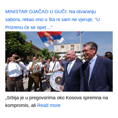
MINISTAR OJAČAO U GUČI: Na otvaranju
sabora, rekao ono u šta ni sam ne vjeruje, “U
Prizrenu će se opet…”
„Srbija je u pregovorima oko Kosova spremna na
kompromis, ali
Read more