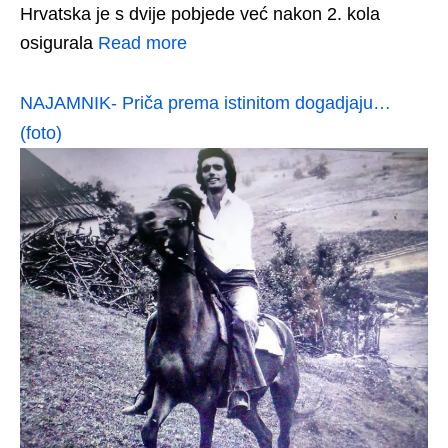
Hrvatska je s dvije pobjede već nakon 2. kola
osigurala
Read more
NAJAMNIK- Priča prema istinitom dogadjaju…
(foto)