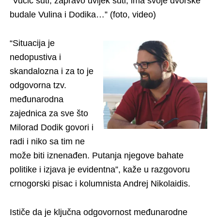
“Vučić šuti, zapravo uvijek šuti, ima svoje dvorske
budale Vulina i Dodika…” (foto, video)
“Situacija je
nedopustiva i
skandalozna i za to je
odgovorna tzv.
međunarodna
zajednica za sve što
Milorad Dodik govori i
radi i niko sa tim ne
može biti iznenađen. Putanja njegove bahate
politike i izjava je evidentna”, kaže u razgovoru
crnogorski pisac i kolumnista Andrej Nikolaidis.
Ističe da je ključna odgovornost međunarodne