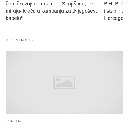
četnički vojvoda na čelu Skupštine, ne 
BiH: Bošnj
miruju- kreću u kampanju za „Njegoševu 
i stabilnos
kapelu“
Hercegovi
RECENT POSTS
POČETNA