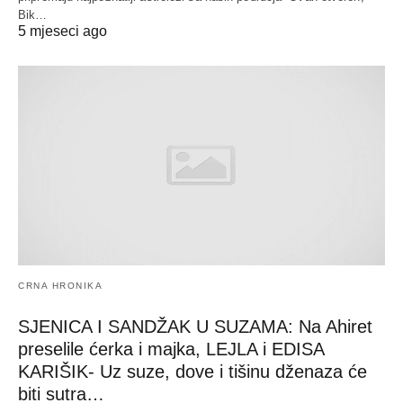
Bik…
5 mjeseci ago
CRNA HRONIKA
SJENICA I SANDŽAK U SUZAMA: Na Ahiret
preselile ćerka i majka, LEJLA i EDISA
KARIŠIK- Uz suze, dove i tišinu dženaza će
biti sutra…