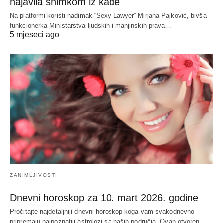
najavila snimkom iz kade
Na platformi koristi nadimak “Sexy Lawyer” Mirjana Pajković, bivša
funkcionerka Ministarstva ljudskih i manjinskih prava…
5 mjeseci ago
ZANIMLJIVOSTI
Dnevni horoskop za 10. mart 2026. godine
Pročitajte najdetaljniji dnevni horoskop koga vam svakodnevno
pripremaju najpoznatiji astrolozi sa naših područja- Ovan otvoren,