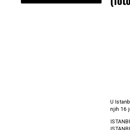
(foto
U Istanb
njih 16 
ISTANBUL
ISTANBU