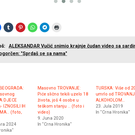
još:
ALEKSANDAR Vučić snimio krajnje čudan video sa sard
 ogorčen: "Sprdaš se sa nama"
 BEOGRADA:
Masovno TROVANJE:
TURSKA: Više od 20 
asovnog
Piće slično tekili uzelo 18
umrlo od TROVAN
A DJECE
života, još 4 osobe u
ALKOHOLOM…
- IZNOSILI IH
teškom stanju … (foto i
23. Jula 2019
MA… (foto,
video)
In "Crna Hronika"
9. Juna 2020
ara 2024
In "Crna Hronika"
ronika"