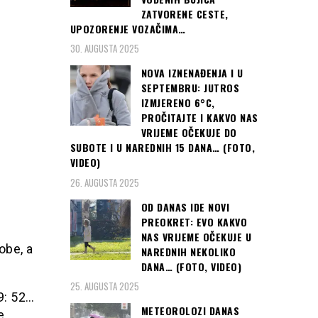
ZATVORENE CESTE,
UPOZORENJE VOZAČIMA…
30. AUGUSTA 2025
NOVA IZNENAĐENJA I U
SEPTEMBRU: JUTROS
IZMJERENO 6°C,
PROČITAJTE I KAKVO NAS
VRIJEME OČEKUJE DO
SUBOTE I U NAREDNIH 15 DANA… (FOTO,
VIDEO)
26. AUGUSTA 2025
OD DANAS IDE NOVI
PREOKRET: EVO KAKVO
NAS VRIJEME OČEKUJE U
obe, a
NAREDNIH NEKOLIKO
DANA… (FOTO, VIDEO)
25. AUGUSTA 2025
09: 52…
METEOROLOZI DANAS
e