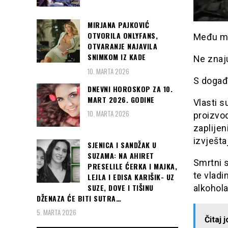
MIRJANA PAJKOVIĆ
OTVORILA ONLYFANS,
Među mrt
OTVARANJE NAJAVILA
SNIMKOM IZ KADE
Ne znaju
10. MARTA 2026
S događ
DNEVNI HOROSKOP ZA 10.
MART 2026. GODINE
Vlasti s
10. MARTA 2026
proizvod
zaplijen
izvješta
SJENICA I SANDŽAK U
SUZAMA: NA AHIRET
Smrtni s
PRESELILE ĆERKA I MAJKA,
te vladi
LEJLA I EDISA KARIŠIK- UZ
SUZE, DOVE I TIŠINU
alkohola
DŽENAZA ĆE BITI SUTRA…
5. MARTA 2026
Čitaj 