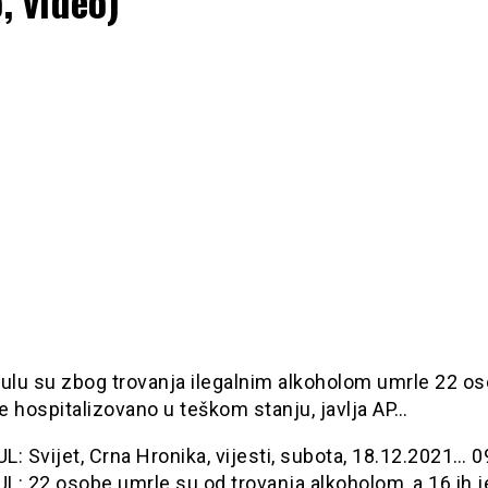
, video)
ulu su zbog trovanja ilegalnim alkoholom umrle 22 os
je hospitalizovano u teškom stanju, javlja AP…
: Svijet, Crna Hronika, vijesti, subota, 18.12.2021… 
L: 22 osobe umrle su od trovanja alkoholom, a 16 ih j