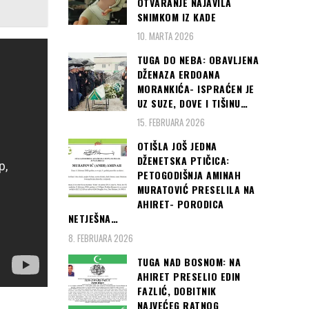
OTVARANJE NAJAVILA
SNIMKOM IZ KADE
10. MARTA 2026
TUGA DO NEBA: OBAVLJENA
DŽENAZA ERDOANA
MORANKIĆA- ISPRAĆEN JE
UZ SUZE, DOVE I TIŠINU…
15. FEBRUARA 2026
OTIŠLA JOŠ JEDNA
DŽENETSKA PTIČICA:
PETOGODIŠNJA AMINAH
MURATOVIĆ PRESELILA NA
AHIRET- PORODICA
NETJEŠNA…
8. FEBRUARA 2026
TUGA NAD BOSNOM: NA
AHIRET PRESELIO EDIN
FAZLIĆ, DOBITNIK
NAJVEĆEG RATNOG