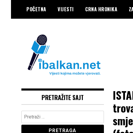
Skip
POČETNA
VIJESTI
CRNA HRONIKA
Z
to
content
Vaše Pravo, Vaš Portal
IBALKAN
ISTA
PRETRAŽITE SAJT
trov
Pretraga:
smje