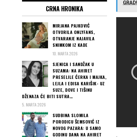
GRADU
CRNA HRONIKA
MIRJANA PAJKOVIĆ
OTVORILA ONLYFANS,
OTVARANJE NAJAVILA
SNIMKOM IZ KADE
10. MARTA 2026
SJENICA I SANDŽAK U
SUZAMA: NA AHIRET
PRESELILE ĆERKA I MAJKA,
LEJLA I EDISA KARIŠIK- UZ
SUZE, DOVE I TIŠINU
DŽENAZA ĆE BITI SUTRA…
5. MARTA 2026
SUDBINA SLOMILA
PORODICU ŠEMSOVIĆ IZ
NOVOG PAZARA: U SAMO
GODINU DANA NA AHIRET