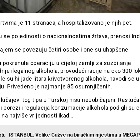
vima je 11 stranaca, a hospitalizovano je njih pet.
 se pojedinosti o nacionalnostima žrtava, prenosi Ind
ajem se povezuju četiri osobe i one su uhapšene.
u pokrenule operaciju u cijeloj zemlji za suzbijanje
nje ilegalnog alkohola, provodeći racije na oko 300 lok
ile su hiljade litara krivotvorenog alkohola, navodi se u
ju. Privedeno je najmanje 85 osumnjičenih.
lučajevi tog tipa u Turskoj nisu neuobičajeni. Rastuća 
ni porezi i regulacija konzumacije alkohola podigli su c
 na najviše vrijednosti ikad…
još:
ISTANBUL: Velike Gužve na biračkim mjestima u MEGA