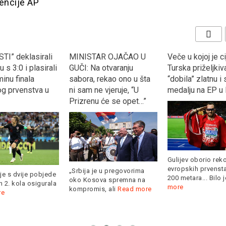
gencije AP
TI” deklasirali
MINISTAR OJAČAO U
Veče u kojoj je ci
 s 3:0 i plasirali
GUČI: Na otvaranju
Turska priželjkiva
inu finala
sabora, rekao ono u šta
“dobila” zlatnu i
og prvenstva u
ni sam ne vjeruje, “U
medalju na EP u 
Prizrenu će se opet…”
Gulijev oborio rek
evropskih prvenst
„Srbija je u pregovorima
je s dvije pobjede
200 metara... Bilo 
oko Kosova spremna na
 2. kola osigurala
more
kompromis, ali
Read more
re