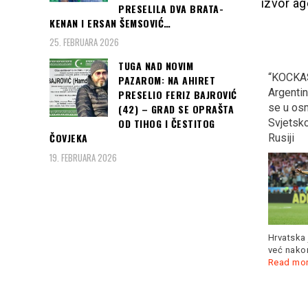
izvor a
PRESELILA DVA BRATA-
KENAN I ERSAN ŠEMSOVIĆ…
25. FEBRUARA 2026
TUGA NAD NOVIM
Veče u kojoj je cijela
ZAGREB: Kontraverzni
“KOCKAS
PAZAROM: NA AHIRET
Turska priželjkivala i
Marko Tompson opet
Argentinu
PRESELIO FERIZ BAJROVIĆ
“dobila” zlatnu i srebrenu
podijelio Hrvatsku?
se u osm
(42) – GRAD SE OPRAŠTA
medalju na EP u Berlinu…
Svjetsk
OD TIHOG I ČESTITOG
ČOVJEKA
Rusiji
19. FEBRUARA 2026
Kada je hrvatske fudbalere
u Zagrebu dočekalo pola
Gulijev oborio rekord
miliona navijača,
Read more
evropskih prvenstava na
Hrvatska 
200 metara... Bilo je
Read
već nakon
more
Read mo