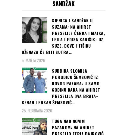
SANDŽAK
SJENICA I SANDŽAK U
SUZAMA: NA AHIRET
PRESELILE ĆERKA I MAJKA,
LEJLA I EDISA KARIŠIK- UZ
SUZE, DOVE I TIŠINU
DŽENAZA ĆE BITI SUTRA…
5. MARTA 2026
SUDBINA SLOMILA
PORODICU ŠEMSOVIĆ IZ
NOVOG PAZARA: U SAMO
GODINU DANA NA AHIRET
PRESELILA DVA BRATA-
KENAN I ERSAN ŠEMSOVIĆ…
25. FEBRUARA 2026
TUGA NAD NOVIM
PAZAROM: NA AHIRET
PRESELIO FERIZ BAJROVIĆ