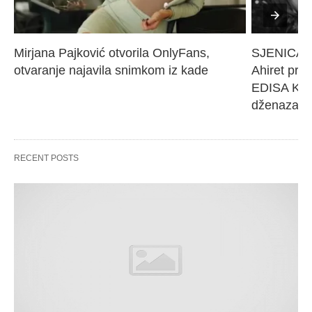
Mirjana Pajković otvorila OnlyFans, 
SJENICA 
otvaranje najavila snimkom iz kade
Ahiret pres
EDISA KARI
dženaza će
RECENT POSTS