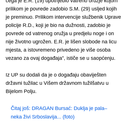
čega je E.R. (19) upotrijebio vatreno oružje kojom
prilikom je povrede zadobio S.M. (29) usljed kojih
je preminuo. Prilikom intervencije službenik Uprave
policije R.D., koji je bio na dužnosti, zadobio je
povrede od vatrenog oružja u predjelu noge i on
nije životno ugrožen. E.R. je lišen slobode na licu
mjesta, a istovremeno privedeno je više osoba
vezano za ovaj događaja”, ističe se u saopćenju.
Iz UP su dodali da je o događaju obaviješten
državni tužilac u Višem državnom tužilšatvu u
Bijelom Polju.
Čitaj još:
DRAGAN Bursać: Duklja je pala–
neka živi Srboslavija... (foto)