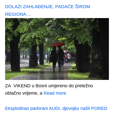
DOLAZI ZAHLAĐENJE, PADAĆE ŠIROM
REGIONA…
ZA VIKEND u Bosni umjereno do pretežno
oblačno vrijeme, a
Read more
Eksplodirao parkirani AUDI, djevojku našli PORED