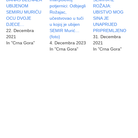
UBIJENOM
potjernici: Odbjegli
ROŽAJA:
SEMIRU MURIĆU
Rožajac,
UBISTVO MOG
OCU DVOJE
učestvovao u tuči
SINA JE
DJECE…
u kojoj je ubijen
UNAPRIJED
22. Decembra
SEMIR Murić…
PRIPREMLJENO
2021
(foto)
31. Decembra
In "Crna Gora"
4. Decembra 2023
2021
In "Crna Gora"
In "Crna Gora"