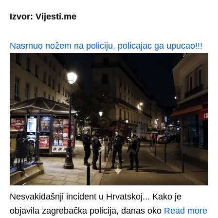
Izvor: Vijesti.me
Nasrnuo nožem na policiju, policajac ga upucao!!!
Nesvakidašnji incident u Hrvatskoj... Kako je
objavila zagrebačka policija, danas oko
Read more