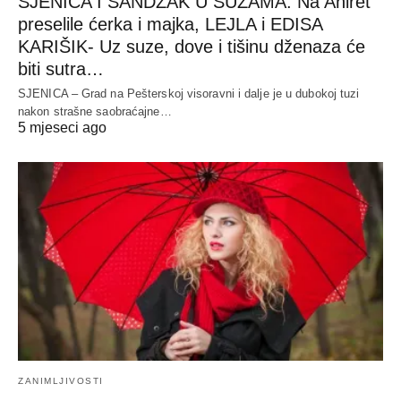
SJENICA I SANDŽAK U SUZAMA: Na Ahiret
preselile ćerka i majka, LEJLA i EDISA
KARIŠIK- Uz suze, dove i tišinu dženaza će
biti sutra…
SJENICA – Grad na Pešterskoj visoravni i dalje je u dubokoj tuzi
nakon strašne saobraćajne…
5 mjeseci ago
ZANIMLJIVOSTI