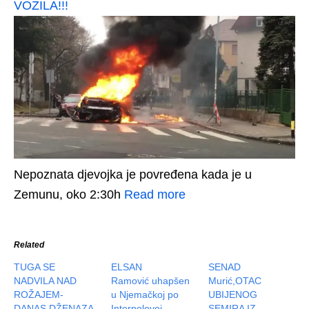
VOZILA!!!
Nepoznata djevojka je povređena kada je u
Zemunu, oko 2:30h
Read more
Related
TUGA SE
ELSAN
SENAD
NADVILA NAD
Ramović uhapšen
Murić,OTAC
ROŽAJEM-
u Njemačkoj po
UBIJENOG
DANAS DŽENAZA
Interpolovoj
SEMIRA IZ