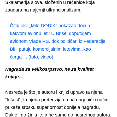
Skalamerija slova, složenih u rečenice koja
zaudara na najcrnji ultrancionalizam.
Čitaj još:
„Mile DODIK“ pokazao deci u
kakvom avionu leti: U Brisel doputujem
avionom Vlade RS, dok političari iz Federacije
BiH putuju komercijalnim letovima „kao
čerga“... (foto, video)
Nagrada za velikosrpstvo, ne za kvalitet
knjige…
Nesreća je što je autoru i knjizi upravo ta njena
“lošost“, ta njena pretenzija da na eugenički način
prikaže srpsku superiornost donijela nagradu.
Dakle i do žirija je, a ne samo do nesretnog autora.