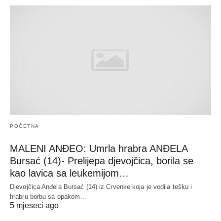
POČETNA
MALENI ANĐEO: Umrla hrabra ANĐELA
Bursać (14)- Prelijepa djevojčica, borila se
kao lavica sa leukemijom…
Djevojčica Anđela Bursać (14) iz Crvenke koja je vodila tešku i
hrabru borbu sa opakom…
5 mjeseci ago