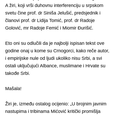
A žiri, koji vrši duhovnu interferenciju u srpskom
svetu čine prof. dr Siniša Jelušić, predsjednik i
članovi prof. dr Lidija Tomić, prof. dr Radoje
Golović, mr Radoje Femić i Miomir Đurišić.
Eto oni su odlučili da je najbolji ispisan tekst ove
godine onaj u kome su Crnogorci, kako reče autor,
i empirijske nule od ljudi ukoliko nisu Srbi, a svi
ostali uključujući Albance, muslimane i Hrvate su
takođe Srbi.
Mašala!
Žiri je, između ostalog ocijenio: „U brojnim javnim
nastupima i tribinama Mićović kritički promišlja