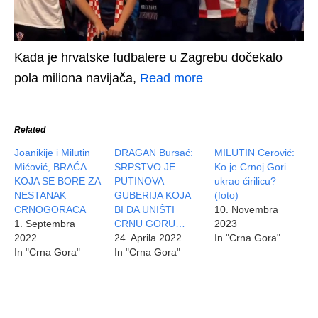
Kada je hrvatske fudbalere u Zagrebu dočekalo
pola miliona navijača,
Read more
Related
Joanikije i Milutin
DRAGAN Bursać:
MILUTIN Cerović:
Mićović, BRAĆA
SRPSTVO JE
Ko je Crnoj Gori
KOJA SE BORE ZA
PUTINOVA
ukrao ćirilicu?
NESTANAK
GUBERIJA KOJA
(foto)
CRNOGORACA
BI DA UNIŠTI
10. Novembra
1. Septembra
CRNU GORU…
2023
2022
24. Aprila 2022
In "Crna Gora"
In "Crna Gora"
In "Crna Gora"