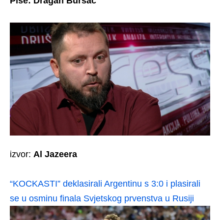
Piše: Dragan Bursać
izvor:
Al Jazeera
“KOCKASTI” deklasirali Argentinu s 3:0 i plasirali
se u osminu finala Svjetskog prvenstva u Rusiji