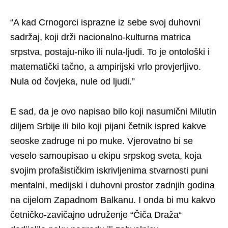
“A kad Crnogorci isprazne iz sebe svoj duhovni
sadržaj, koji drži nacionalno-kulturna matrica
srpstva, postaju-niko ili nula-ljudi. To je ontološki i
matematički tačno, a ampirijski vrlo provjerljivo.
Nula od čovjeka, nule od ljudi.”
E sad, da je ovo napisao bilo koji nasumični Milutin
diljem Srbije ili bilo koji pijani četnik ispred kakve
seoske zadruge ni po muke. Vjerovatno bi se
veselo samoupisao u ekipu srpskog sveta, koja
svojim profašističkim iskrivljenima stvarnosti puni
mentalni, medijski i duhovni prostor zadnjih godina
na cijelom Zapadnom Balkanu. I onda bi mu kakvo
četničko-zavičajno udruženje “Čiča Draža“