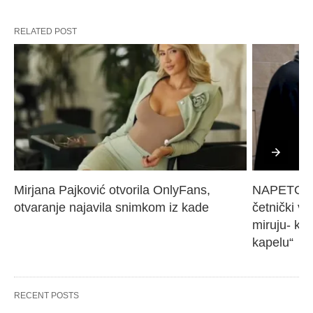
RELATED POST
Mirjana Pajković otvorila OnlyFans, 
NAPETO U 
otvaranje najavila snimkom iz kade
četnički vo
miruju- kr
kapelu“
RECENT POSTS