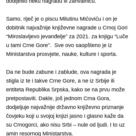
dodijelilo neku nagradu ili zahvalnicu.
Samo, riječ je o piscu Milutinu Mićoviću i on je
dobitnik najvažnije književne nagrade u Crnoj Gori
“Miroslavljevo jevanđelje” za 2021. za knjigu “Luče
u tami Crne Gore”. Sve ovo saopšteno je iz
Ministarstva prosvjete, nauke, kulture i sporta.
Da ne bude zabune i zablude, ova nagrada je
stigla iz te i takve Crne Gore, a ne iz Srbije ili
entiteta Republika Srpska, kako se na prvu može
pretpostaviti. Dakle, još jednom Crna Gora,
dodjeljuje najvažnije državno književno priznanje
čovjeku koji u svojoj knjizi jasno i glasno kaže da
su Crnogorci, ako nisu Srbi – nule od ljudi. I to uz
amin resornog Ministarstva.