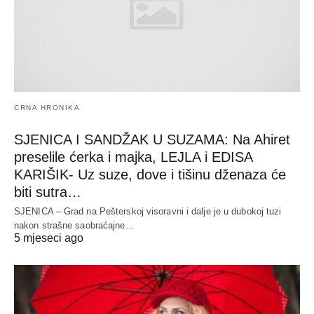
CRNA HRONIKA
SJENICA I SANDŽAK U SUZAMA: Na Ahiret
preselile ćerka i majka, LEJLA i EDISA
KARIŠIK- Uz suze, dove i tišinu dženaza će
biti sutra…
SJENICA – Grad na Pešterskoj visoravni i dalje je u dubokoj tuzi
nakon strašne saobraćajne…
5 mjeseci ago