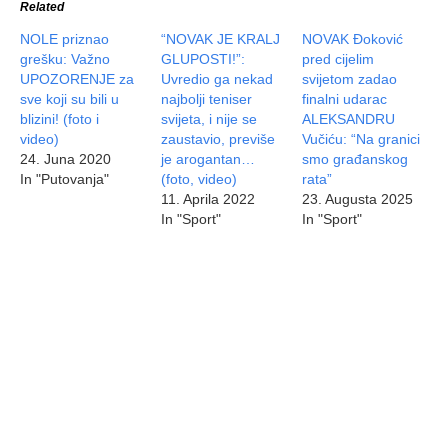
Related
NOLE priznao
“NOVAK JE KRALJ
NOVAK Đoković
grešku: Važno
GLUPOSTI!”:
pred cijelim
UPOZORENJE za
Uvredio ga nekad
svijetom zadao
sve koji su bili u
najbolji teniser
finalni udarac
blizini! (foto i
svijeta, i nije se
ALEKSANDRU
video)
zaustavio, previše
Vučiću: “Na granici
24. Juna 2020
je arogantan…
smo građanskog
In "Putovanja"
(foto, video)
rata”
11. Aprila 2022
23. Augusta 2025
In "Sport"
In "Sport"