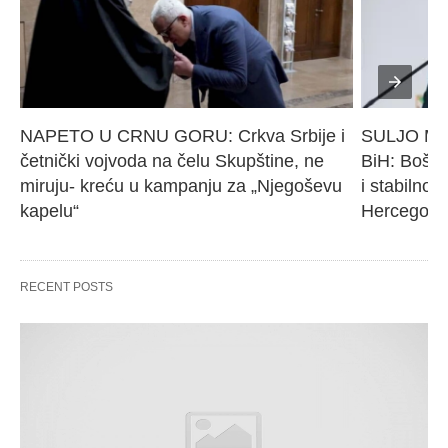
NAPETO U CRNU GORU: Crkva Srbije i 
SULJO Must
četnički vojvoda na čelu Skupštine, ne 
BiH: Bošnj
miruju- kreću u kampanju za „Njegoševu 
i stabilnos
kapelu“
Hercegovi
RECENT POSTS