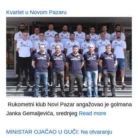
Kvartet u Novom Pazaru
Rukometni klub Novi Pazar angažovao je golmana
Janka Gemaljevića, srednjeg
Read more
MINISTAR OJAČAO U GUČI: Na otvaranju