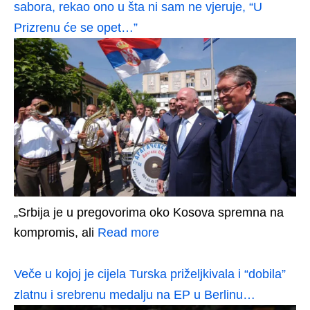
sabora, rekao ono u šta ni sam ne vjeruje, “U
Prizrenu će se opet…”
„Srbija je u pregovorima oko Kosova spremna na
kompromis, ali
Read more
Veče u kojoj je cijela Turska priželjkivala i “dobila”
zlatnu i srebrenu medalju na EP u Berlinu…