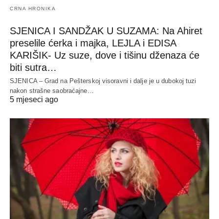
CRNA HRONIKA
SJENICA I SANDŽAK U SUZAMA: Na Ahiret
preselile ćerka i majka, LEJLA i EDISA
KARIŠIK- Uz suze, dove i tišinu dženaza će
biti sutra…
SJENICA – Grad na Pešterskoj visoravni i dalje je u dubokoj tuzi
nakon strašne saobraćajne…
5 mjeseci ago