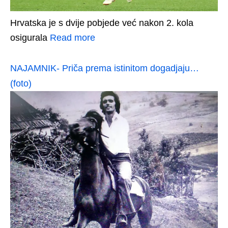
Hrvatska je s dvije pobjede već nakon 2. kola
osigurala
Read more
NAJAMNIK- Priča prema istinitom dogadjaju…
(foto)