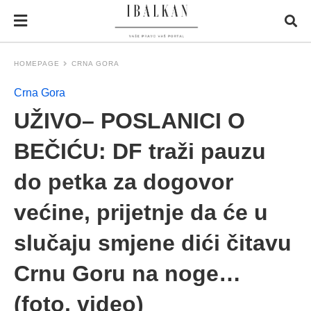
HOMEPAGE
CRNA GORA
Crna Gora
UŽIVO– POSLANICI O
BEČIĆU: DF traži pauzu
do petka za dogovor
većine, prijetnje da će u
slučaju smjene dići čitavu
Crnu Goru na noge…
(foto, video)