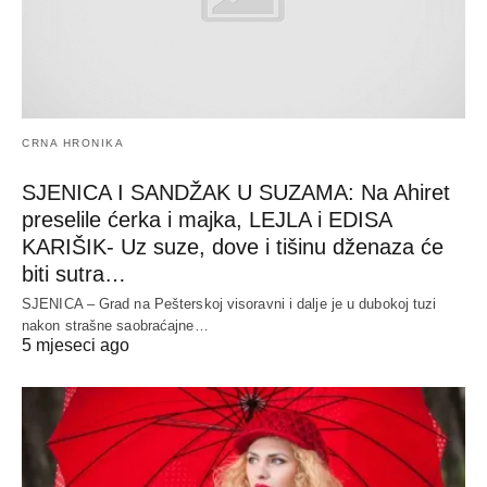
CRNA HRONIKA
SJENICA I SANDŽAK U SUZAMA: Na Ahiret
preselile ćerka i majka, LEJLA i EDISA
KARIŠIK- Uz suze, dove i tišinu dženaza će
biti sutra…
SJENICA – Grad na Pešterskoj visoravni i dalje je u dubokoj tuzi
nakon strašne saobraćajne…
5 mjeseci ago