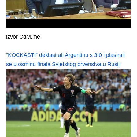
izvor CdM.me
“KOCKASTI” deklasirali Argentinu s 3:0 i plasirali
se u osminu finala Svjetskog prvenstva u Rusiji