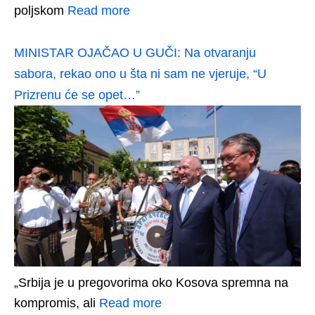
poljskom
Read more
MINISTAR OJAČAO U GUČI: Na otvaranju
sabora, rekao ono u šta ni sam ne vjeruje, “U
Prizrenu će se opet…”
„Srbija je u pregovorima oko Kosova spremna na
kompromis, ali
Read more