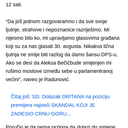
12 sati.
“Da još jednom razgovaramno i da sve svoje
ljutnje, strahove i nepoznanice razriješimo. Mi
nijesmo bilo ko, mi upravljamo glasovima građana
koji su za nas glasali 30. avgusta. Nikakva lična
ljutnja ne smije biti razlog da damo šansu DPS-u.
Ako se desi da Aleksa Bečićbude smijenjen mi
rušimo mostove između sebe u parlamentranoj
većini”, naveo je Radunović.
Čitaj još:
SD: Dolazak DRITANA na poziciju
premijera najveći SKANDAL KOJI JE
ZADESIO CRNU GORU...
Poručio je da nema razloga da dolazi do smjene