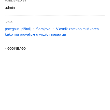
PUBLISHED BY
admin
TAGS:
potegnut i pištolj
Sarajevo
Vlasnik zatekao muškarca
kako mu provaljuje u vozilo i napao ga
4 GODINE AGO