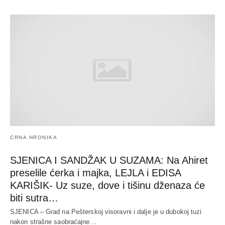
CRNA HRONIKA
SJENICA I SANDŽAK U SUZAMA: Na Ahiret
preselile ćerka i majka, LEJLA i EDISA
KARIŠIK- Uz suze, dove i tišinu dženaza će
biti sutra…
SJENICA – Grad na Pešterskoj visoravni i dalje je u dubokoj tuzi
nakon strašne saobraćajne…