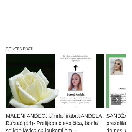
RELATED POST
MALENI ANĐEO: Umrla hrabra ANĐELA 
SANDŽAK I
Bursać (14)- Prelijepa djevojčica, borila 
preselila M
se kao lavica sa leukemijom…
do poslje