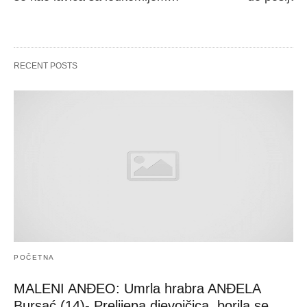
RECENT POSTS
POČETNA
MALENI ANĐEO: Umrla hrabra ANĐELA
Bursać (14)- Prelijepa djevojčica, borila se