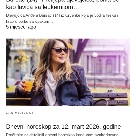
kao lavica sa leukemijom…
Djevojčica Anđela Bursać (14) iz Crvenke koja je vodila tešku i
hrabru borbu sa opakom…
5 mjeseci ago
ZANIMLJIVOSTI
Dnevni horoskop za 12. mart 2026. godine
Pročitajte najdetaljniji dnevni horoskop koga vam svakodnevno