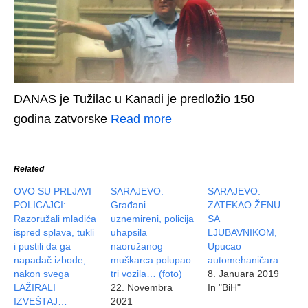
DANAS je Tužilac u Kanadi je predložio 150
godina zatvorske
Read more
Related
OVO SU PRLJAVI
SARAJEVO:
SARAJEVO:
POLICAJCI:
Građani
ZATEKAO ŽENU
Razoružali mladića
uznemireni, policija
SA
ispred splava, tukli
uhapsila
LJUBAVNIKOM,
i pustili da ga
naoružanog
Upucao
napadač izbode,
muškarca polupao
automehaničara…
nakon svega
tri vozila… (foto)
8. Januara 2019
LAŽIRALI
22. Novembra
In "BiH"
IZVEŠTAJ…
2021