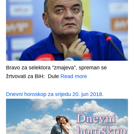
Bravo za selektora "zmajeva", spreman se
žrtvovati za BiH: Dule
Read more
Dnevni horoskop za srijedu 20. jun 2018.