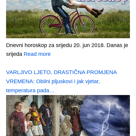
Dnevni horoskop za srijedu 20. jun 2018. Danas je
srijeda
Read more
VARLJIVO LJETO, DRASTIČNA PROMJENA
VREMENA: Obilni pljuskovi i jak vjetar,
temperatura pada…