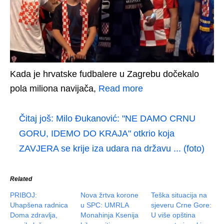
Kada je hrvatske fudbalere u Zagrebu dočekalo
pola miliona navijača,
Read more
Čitaj još:
Milo Đukanović: "NE DAMO CRNU
GORU, IDEMO DO KRAJA" otkrio koja
ZAVJERA se krije iza udara na državu ... (foto)
Related
PRIBOJ:
Nova žrtva korone
Teška situacija na
Uhapšena radnica
u SPC: UMRLA
sjeveru Crne Gore:
Doma zdravlja,
Monahinja Ksenija
U više opština