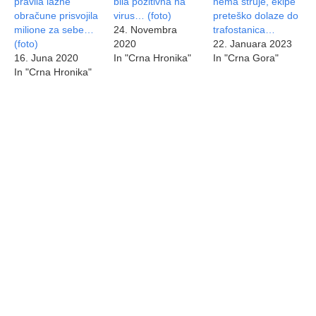
pravila lažne
bila pozitivna na
nema struje, ekipe
obračune prisvojila
virus… (foto)
preteško dolaze do
milione za sebe…
24. Novembra
trafostanica…
(foto)
2020
22. Januara 2023
16. Juna 2020
In "Crna Hronika"
In "Crna Gora"
In "Crna Hronika"