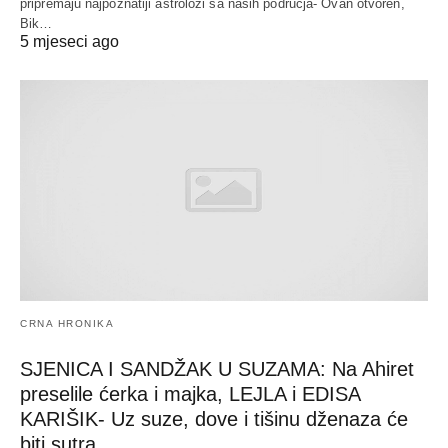
pripremaju najpoznatiji astrolozi sa naših područja- Ovan otvoren,
Bik…
5 mjeseci ago
CRNA HRONIKA
SJENICA I SANDŽAK U SUZAMA: Na Ahiret
preselile ćerka i majka, LEJLA i EDISA
KARIŠIK- Uz suze, dove i tišinu dženaza će
biti sutra…