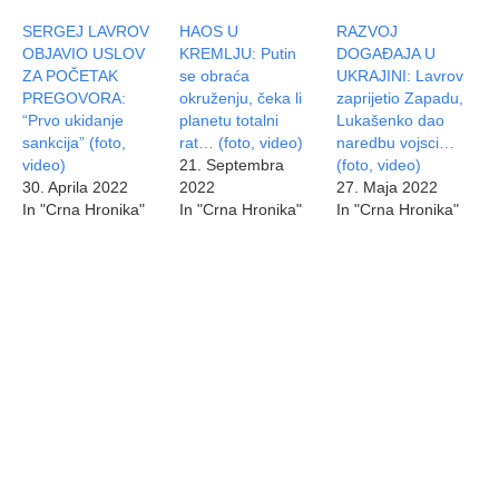
SERGEJ LAVROV
HAOS U
RAZVOJ
OBJAVIO USLOV
KREMLJU: Putin
DOGAĐAJA U
ZA POČETAK
se obraća
UKRAJINI: Lavrov
PREGOVORA:
okruženju, čeka li
zaprijetio Zapadu,
“Prvo ukidanje
planetu totalni
Lukašenko dao
sankcija” (foto,
rat… (foto, video)
naredbu vojsci…
video)
21. Septembra
(foto, video)
30. Aprila 2022
2022
27. Maja 2022
In "Crna Hronika"
In "Crna Hronika"
In "Crna Hronika"