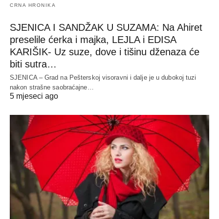
CRNA HRONIKA
SJENICA I SANDŽAK U SUZAMA: Na Ahiret
preselile ćerka i majka, LEJLA i EDISA
KARIŠIK- Uz suze, dove i tišinu dženaza će
biti sutra…
SJENICA – Grad na Pešterskoj visoravni i dalje je u dubokoj tuzi
nakon strašne saobraćajne…
5 mjeseci ago