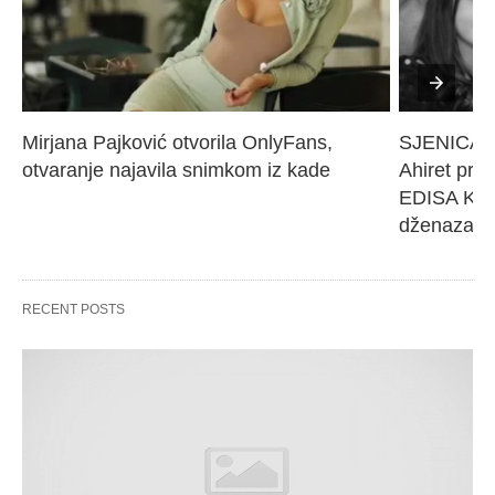
Mirjana Pajković otvorila OnlyFans, 
SJENICA 
otvaranje najavila snimkom iz kade
Ahiret pres
EDISA KARI
dženaza će
RECENT POSTS