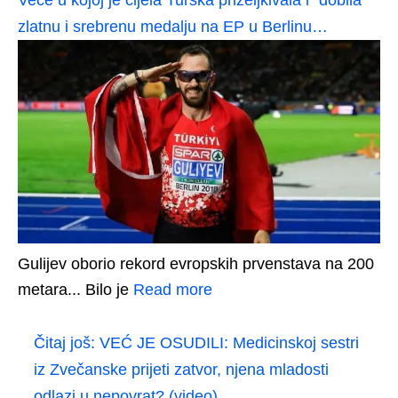
Veče u kojoj je cijela Turska priželjkivala i “dobila”
zlatnu i srebrenu medalju na EP u Berlinu…
Gulijev oborio rekord evropskih prvenstava na 200
metara... Bilo je
Read more
Čitaj još:
VEĆ JE OSUDILI: Medicinskoj sestri
iz Zvečanske prijeti zatvor, njena mladosti
odlazi u nepovrat? (video)