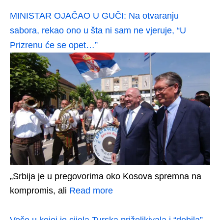
MINISTAR OJAČAO U GUČI: Na otvaranju
sabora, rekao ono u šta ni sam ne vjeruje, “U
Prizrenu će se opet…”
„Srbija je u pregovorima oko Kosova spremna na
kompromis, ali
Read more