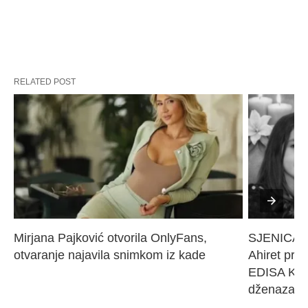
RELATED POST
Mirjana Pajković otvorila OnlyFans, 
SJENICA 
otvaranje najavila snimkom iz kade
Ahiret pres
EDISA KARI
dženaza će