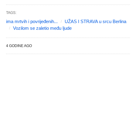
TAGS:
ima mrtvih i povrijeđenih...
UŽAS I STRAVA u srcu Berlina
Vozilom se zaletio među ljude
4 GODINE AGO