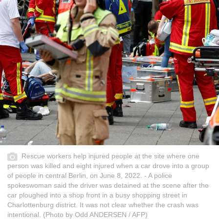
Rescue workers help injured people at the site where one
person was killed and eight injured when a car drove into a group
of people in central Berlin, on June 8, 2022. - A police
spokeswoman said the driver was detained at the scene after the
car ploughed into a shop front in a busy shopping street in
Charlottenburg district. It was not clear whether the crash was
intentional. (Photo by Odd ANDERSEN / AFP)