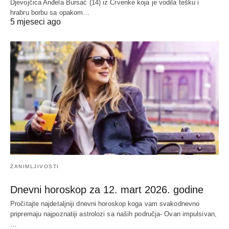
Djevojčica Anđela Bursać (14) iz Crvenke koja je vodila tešku i
hrabru borbu sa opakom…
5 mjeseci ago
ZANIMLJIVOSTI
Dnevni horoskop za 12. mart 2026. godine
Pročitajte najdetaljniji dnevni horoskop koga vam svakodnevno
pripremaju najpoznatiji astrolozi sa naših područja- Ovan impulsivan,
…