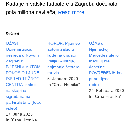
Kada je hrvatske fudbalere u Zagrebu dočekalo
pola miliona navijača,
Read more
Related
UŽAS!
HOROR: Pijan se
UŽAS u
Uznemirujuća
autom zabio u
Njemačkoj:
nesreća u Novom
ljude na granici
Mercedes uletio
Zagrebu:
Italije i Austrije,
među ljude,
BIJESNIM AUTOM
najmanje šestero
desetine
POKOSIO LJUDE
mrtvih
POVREĐENIH ima
ISPRED TRŽNOG
5. Januara 2020
puno djece …
CENTRA- naletio
In "Crna Hronika"
(foto)
na skupinu
24. Februara 2020
sigrađana na
In "Crna Hronika"
parkiralištu… (foto,
video)
17. Juna 2023
In "Crna Hronika"