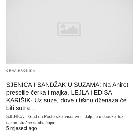
CRNA HRONIKA
SJENICA I SANDŽAK U SUZAMA: Na Ahiret
preselile ćerka i majka, LEJLA i EDISA
KARIŠIK- Uz suze, dove i tišinu dženaza će
biti sutra…
SJENICA – Grad na Pešterskoj visoravni i dalje je u dubokoj tuzi
nakon strašne saobraćajne…
5 mjeseci ago