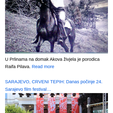
U Prlinama na domak Akova živjela je porodica
Raifa Pilava.
Read more
SARAJEVO, CRVENI TEPIH: Danas počinje 24.
Sarajevo film festival…