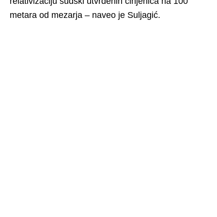
relativizaciju sudski utvrđenih činjenica na 100
metara od mezarja – naveo je Suljagić.