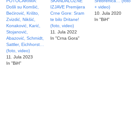
POTOČARIMA:
SKANDALOZNE
Srebrenica… (foto
Došli su Komšić,
IZJAVE Premijera
+ video)
Bećirović, Krišto,
Crne Gore: Sram
10. Jula 2020
Zvizdić, Nikšić,
te bilo Dritane!
In "BiH"
Konaković, Karić,
(foto, video)
Stojanović,
11. Jula 2022
Abazović, Schmidt,
In "Crna Gora"
Sattler, Eichhorst…
(foto, video)
11. Jula 2023
In "BiH"