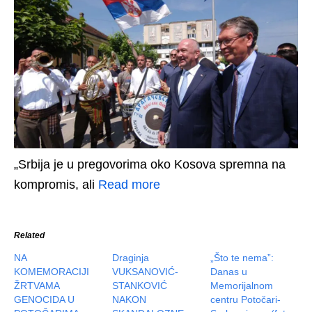
„Srbija je u pregovorima oko Kosova spremna na
kompromis, ali
Read more
Related
NA
Draginja
„Što te nema”:
KOMEMORACIJI
VUKSANOVIĆ-
Danas u
ŽRTVAMA
STANKOVIĆ
Memorijalnom
GENOCIDA U
NAKON
centru Potočari-