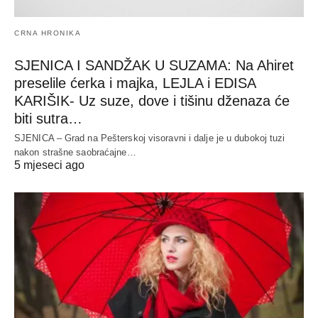
CRNA HRONIKA
SJENICA I SANDŽAK U SUZAMA: Na Ahiret
preselile ćerka i majka, LEJLA i EDISA
KARIŠIK- Uz suze, dove i tišinu dženaza će
biti sutra…
SJENICA – Grad na Pešterskoj visoravni i dalje je u dubokoj tuzi
nakon strašne saobraćajne…
5 mjeseci ago