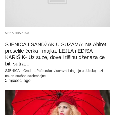
CRNA HRONIKA
SJENICA I SANDŽAK U SUZAMA: Na Ahiret
preselile ćerka i majka, LEJLA i EDISA
KARIŠIK- Uz suze, dove i tišinu dženaza će
biti sutra…
SJENICA – Grad na Pešterskoj visoravni i dalje je u dubokoj tuzi
nakon strašne saobraćajne…
5 mjeseci ago