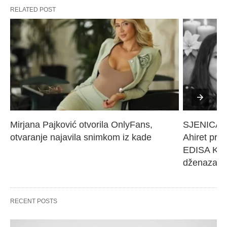
RELATED POST
Mirjana Pajković otvorila OnlyFans, 
SJENICA 
otvaranje najavila snimkom iz kade
Ahiret pres
EDISA KARI
dženaza će
RECENT POSTS