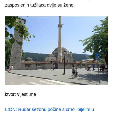
zasposlenih tužilaca dvije su žene.
izvor: vijesti.me
LION: Rudar sezonu počine s crno- bijelim u