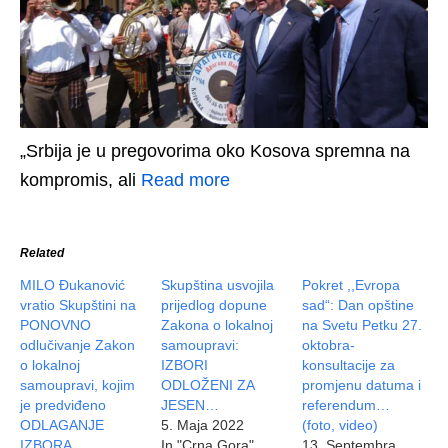
„Srbija je u pregovorima oko Kosova spremna na
kompromis, ali
Read more
Related
MILO Đukanović
Skupština usvojila
Pokret ,,Evropa
vratio Skupštini na
prijedlog dopune
sad“: Dan opštine
PONOVNO
Zakona o lokalnoj
na Svetu Petku 27.
odlučivanje Zakon
samoupravi:
oktobra-
o lokalnoj
IZBORI
konsultacije za
samoupravi, kojim
ODLOŽENI ZA
promjenu datuma i
je predviđeno
JESEN…
referendum…
ODLAGANJE
5. Maja 2022
(foto, video)
IZBORA…
In "Crna Gora"
13. Septembra