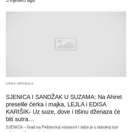
5 mjeseci ago
CRNA HRONIKA
SJENICA I SANDŽAK U SUZAMA: Na Ahiret
preselile ćerka i majka, LEJLA i EDISA
KARIŠIK- Uz suze, dove i tišinu dženaza će
biti sutra…
SJENICA – Grad na Pešterskoj visoravni i dalje je u dubokoj tuzi