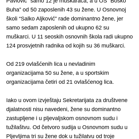
Pavlović” samo 12 je muškaraca, a u OŠ “Boško
Buha” od 50 zaposlenih 43 su žene. U Osnovnoj
školi “Salko Aljković” rade dominantno žene, jer
samo sedam zaposlenih od ukupno 62 su
muškarci. U 11 seoskih osnovnih škola radi ukupno
124 prosvjetnih radnika od kojih su 36 muškarci.
Od 219 ovlašćenih lica u nevladinim
organizacijama 50 su žene, a u sportskim
organizacijama četiri od 21 ovlašćenog lica.
Iako u ovom izvještaju Sekretarijata za društvene
djalatnosti nisu navedeni, žene su dominantno
zastupljene i u pljevaljskom osnovnom sudu i
tužilaštvu. Od četvoro sudija u Osnovnom sudu u
Pljevljima tri su žene dok u tužilatvu od troje