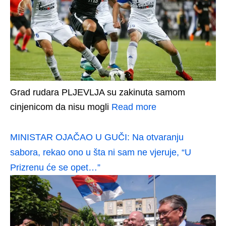
Grad rudara PLJEVLJA su zakinuta samom
cinjenicom da nisu mogli
Read more
MINISTAR OJAČAO U GUČI: Na otvaranju
sabora, rekao ono u šta ni sam ne vjeruje, “U
Prizrenu će se opet…”