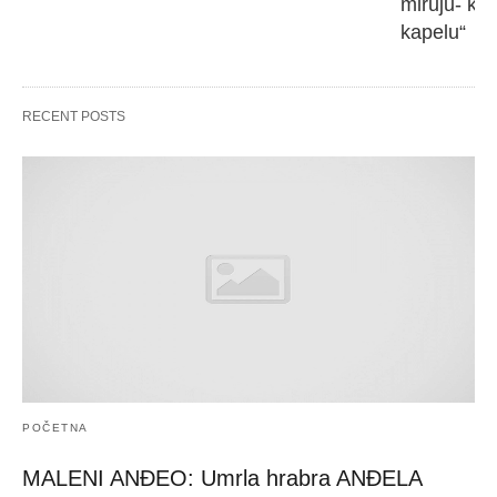
miruju- kr
kapelu“
RECENT POSTS
POČETNA
MALENI ANĐEO: Umrla hrabra ANĐELA