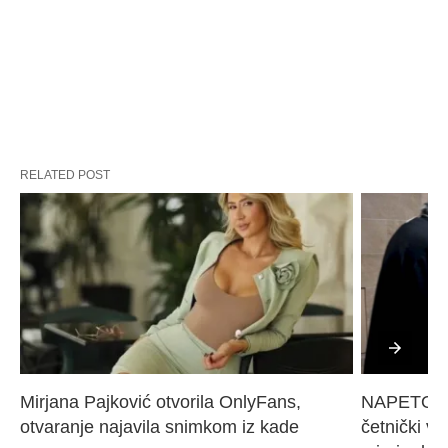
RELATED POST
Mirjana Pajković otvorila OnlyFans, 
NAPETO U 
otvaranje najavila snimkom iz kade
četnički vo