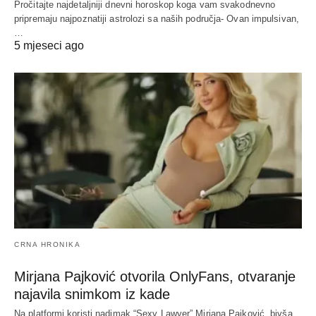
Pročitajte najdetaljniji dnevni horoskop koga vam svakodnevno
pripremaju najpoznatiji astrolozi sa naših područja- Ovan impulsivan,
…
5 mjeseci ago
CRNA HRONIKA
Mirjana Pajković otvorila OnlyFans, otvaranje
najavila snimkom iz kade
Na platformi koristi nadimak “Sexy Lawyer” Mirjana Pajković, bivša