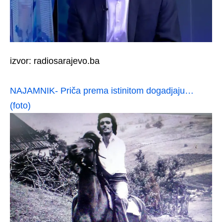
izvor: radiosarajevo.ba
NAJAMNIK- Priča prema istinitom dogadjaju…
(foto)