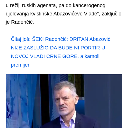
u režiji ruskih agenata, pa do kancerogenog
djelovanja kvislinške Abazovićeve Vlade“, zaključio
je Radončić.
Čitaj još:
ŠEKI Radončić: DRITAN Abazović
NIJE ZASLUŽIO DA BUDE NI PORTIR U
NOVOJ VLADI CRNE GORE, a kamoli
premijer