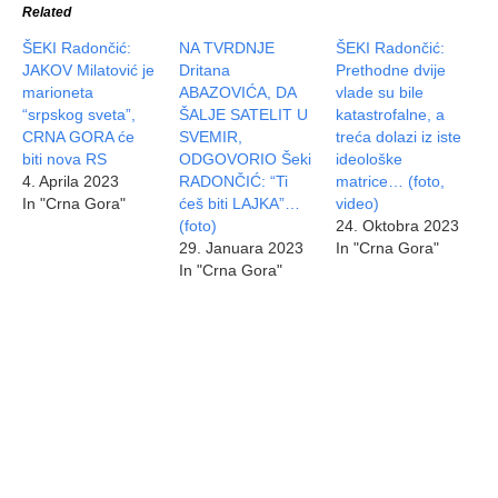
Related
ŠEKI Radončić:
NA TVRDNJE
ŠEKI Radončić:
JAKOV Milatović je
Dritana
Prethodne dvije
marioneta
ABAZOVIĆA, DA
vlade su bile
“srpskog sveta”,
ŠALJE SATELIT U
katastrofalne, a
CRNA GORA će
SVEMIR,
treća dolazi iz iste
biti nova RS
ODGOVORIO Šeki
ideološke
4. Aprila 2023
RADONČIĆ: “Ti
matrice… (foto,
In "Crna Gora"
ćeš biti LAJKA”…
video)
(foto)
24. Oktobra 2023
29. Januara 2023
In "Crna Gora"
In "Crna Gora"