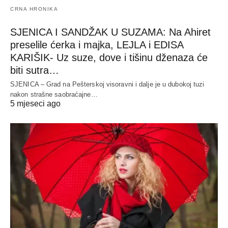
CRNA HRONIKA
SJENICA I SANDŽAK U SUZAMA: Na Ahiret
preselile ćerka i majka, LEJLA i EDISA
KARIŠIK- Uz suze, dove i tišinu dženaza će
biti sutra…
SJENICA – Grad na Pešterskoj visoravni i dalje je u dubokoj tuzi
nakon strašne saobraćajne…
5 mjeseci ago