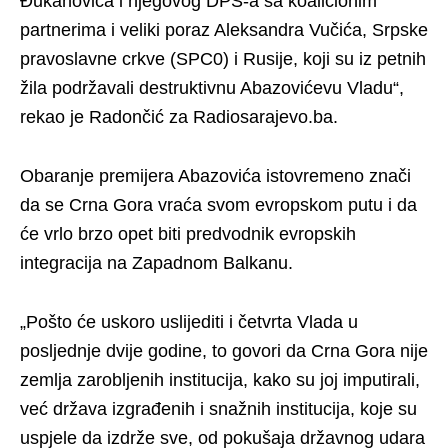
Đukanovića i njegovog DPS-a sa koalicionim
partnerima i veliki poraz Aleksandra Vučića, Srpske
pravoslavne crkve (SPC0) i Rusije, koji su iz petnih
žila podržavali destruktivnu Abazovićevu Vladu“,
rekao je Radončić za Radiosarajevo.ba.
Obaranje premijera Abazovića istovremeno znači
da se Crna Gora vraća svom evropskom putu i da
će vrlo brzo opet biti predvodnik evropskih
integracija na Zapadnom Balkanu.
„Pošto će uskoro uslijediti i četvrta Vlada u
posljednje dvije godine, to govori da Crna Gora nije
zemlja zarobljenih institucija, kako su joj imputirali,
već država izgrađenih i snažnih institucija, koje su
uspjele da izdrže sve, od pokušaja državnog udara