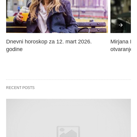
Dnevni horoskop za 12. mart 2026. 
Mirjana Paj
godine
otvaranje 
RECENT POSTS