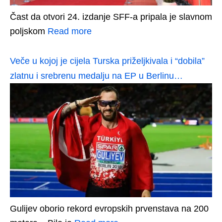
Čast da otvori 24. izdanje SFF-a pripala je slavnom
poljskom
Read more
Veče u kojoj je cijela Turska priželjkivala i “dobila”
zlatnu i srebrenu medalju na EP u Berlinu…
Gulijev oborio rekord evropskih prvenstava na 200