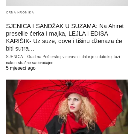
CRNA HRONIKA
SJENICA I SANDŽAK U SUZAMA: Na Ahiret
preselile ćerka i majka, LEJLA i EDISA
KARIŠIK- Uz suze, dove i tišinu dženaza će
biti sutra…
SJENICA – Grad na Pešterskoj visoravni i dalje je u dubokoj tuzi
nakon strašne saobraćajne…
5 mjeseci ago