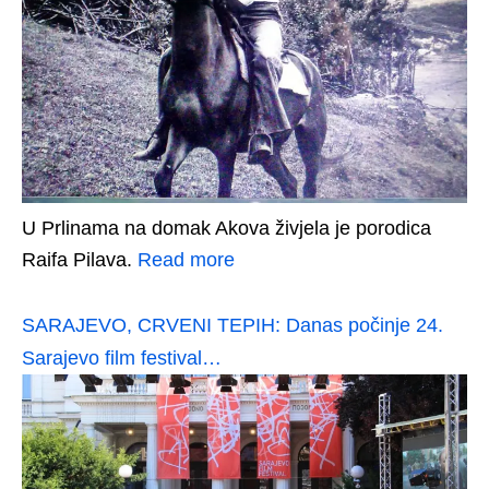
U Prlinama na domak Akova živjela je porodica
Raifa Pilava.
Read more
SARAJEVO, CRVENI TEPIH: Danas počinje 24.
Sarajevo film festival…