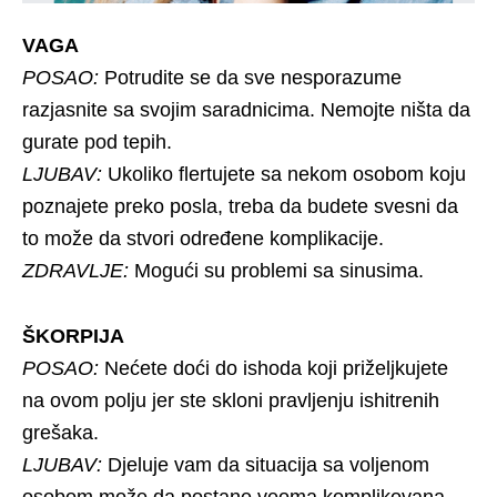
VAGA
POSAO:
Potrudite se da sve nesporazume
razjasnite sa svojim saradnicima. Nemojte ništa da
gurate pod tepih.
LJUBAV:
Ukoliko flertujete sa nekom osobom koju
poznajete preko posla, treba da budete svesni da
to može da stvori određene komplikacije.
ZDRAVLJE:
Mogući su problemi sa sinusima.
ŠKORPIJA
POSAO:
Nećete doći do ishoda koji priželjkujete
na ovom polju jer ste skloni pravljenju ishitrenih
grešaka.
LJUBAV:
Djeluje vam da situacija sa voljenom
osobom može da postane veoma komplikovana