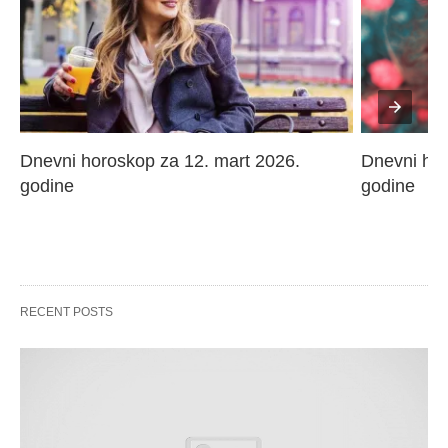
Dnevni horoskop za 12. mart 2026. 
Dnevni hor
godine
godine
RECENT POSTS