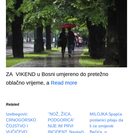
ZA VIKEND u Bosni umjereno do pretežno
oblačno vrijeme, a
Read more
Related
Izetbegović:
’’NOŽ, ŽICA,
MILOJKA Spajića
CRNOGORSKO
PODGORICA’’
poslanici pitaju da
ČOJSTVO I
NIJE IM PRVI
li će smijeniti
VUČIĆEVO
INCIDENT: Navijači
Bečića, o