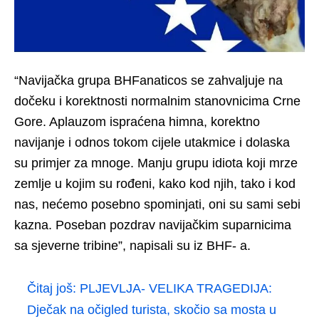
“Navijačka grupa BHFanaticos se zahvaljuje na
dočeku i korektnosti normalnim stanovnicima Crne
Gore. Aplauzom ispraćena himna, korektno
navijanje i odnos tokom cijele utakmice i dolaska
su primjer za mnoge. Manju grupu idiota koji mrze
zemlje u kojim su rođeni, kako kod njih, tako i kod
nas, nećemo posebno spominjati, oni su sami sebi
kazna. Poseban pozdrav navijačkim suparnicima
sa sjeverne tribine”, napisali su iz BHF- a.
Čitaj još:
PLJEVLJA- VELIKA TRAGEDIJA:
Dječak na očigled turista, skočio sa mosta u