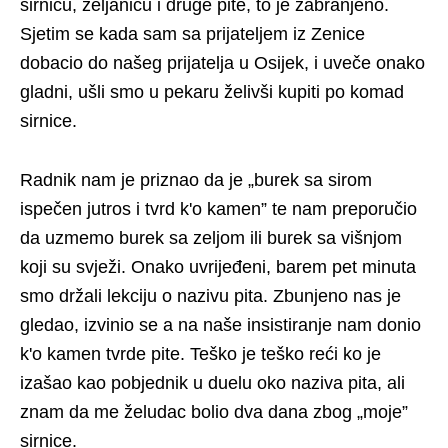
sirnicu, zeljanicu i druge pite, to je zabranjeno.
Sjetim se kada sam sa prijateljem iz Zenice
dobacio do našeg prijatelja u Osijek, i uveče onako
gladni, ušli smo u pekaru želivši kupiti po komad
sirnice.
Radnik nam je priznao da je „burek sa sirom
ispečen jutros i tvrd k'o kamen” te nam preporučio
da uzmemo burek sa zeljom ili burek sa višnjom
koji su svježi. Onako uvrijeđeni, barem pet minuta
smo držali lekciju o nazivu pita. Zbunjeno nas je
gledao, izvinio se a na naše insistiranje nam donio
k'o kamen tvrde pite. Teško je teško reći ko je
izašao kao pobjednik u duelu oko naziva pita, ali
znam da me želudac bolio dva dana zbog „moje”
sirnice.