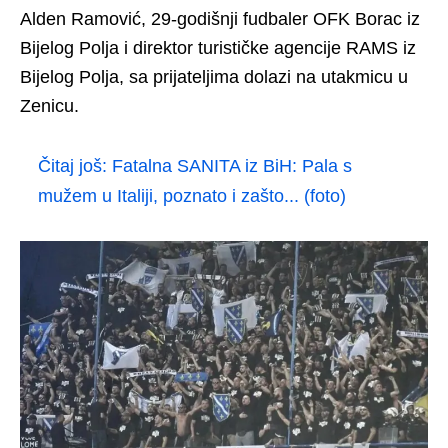
Alden Ramović, 29-godišnji fudbaler OFK Borac iz
Bijelog Polja i direktor turističke agencije RAMS iz
Bijelog Polja, sa prijateljima dolazi na utakmicu u
Zenicu.
Čitaj još:
Fatalna SANITA iz BiH: Pala s
mužem u Italiji, poznato i zašto... (foto)