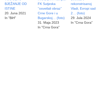
BJEŽANJE OD
FK Sutjeska
rekonstrisanoj
ISTINE
’’osvetlali obraz’’
Vladi, Evropi sad
20. Juna 2021
Crne Gore i u
2… (foto)
In "BiH"
Bugarskoj… (foto)
29. Jula 2024
31. Maja 2023
In "Crna Gora"
In "Crna Gora"