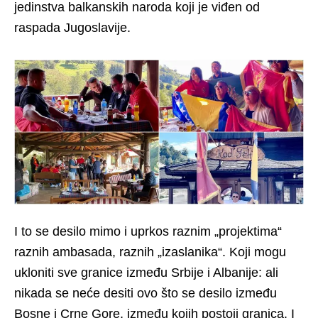
jedinstva balkanskih naroda koji je viđen od
raspada Jugoslavije.
I to se desilo mimo i uprkos raznim „projektima“
raznih ambasada, raznih „izaslanika“. Koji mogu
ukloniti sve granice između Srbije i Albanije: ali
nikada se neće desiti ovo što se desilo između
Bosne i Crne Gore, između kojih postoji granica. I