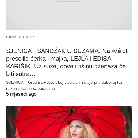
CRNA HRONIKA
SJENICA I SANDŽAK U SUZAMA: Na Ahiret
preselile ćerka i majka, LEJLA i EDISA
KARIŠIK- Uz suze, dove i tišinu dženaza će
biti sutra…
SJENICA – Grad na Pešterskoj visoravni i dalje je u dubokoj tuzi
nakon strašne saobraćajne…
5 mjeseci ago