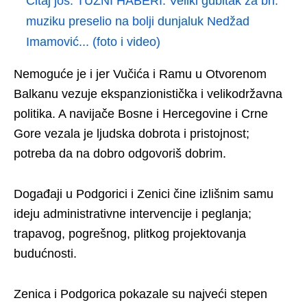
Čitaj još:
TUŽNI HABERI: Veliki gubitak za bh.
muziku preselio na bolji dunjaluk Nedžad
Imamović... (foto i video)
Nemoguće je i jer Vučića i Ramu u Otvorenom
Balkanu vezuje ekspanzionistička i velikodržavna
politika. A navijače Bosne i Hercegovine i Crne
Gore vezala je ljudska dobrota i pristojnost;
potreba da na dobro odgovoriš dobrim.
Događaji u Podgorici i Zenici čine izlišnim samu
ideju administrativne intervencije i peglanja;
trapavog, pogrešnog, plitkog projektovanja
budućnosti.
Zenica i Podgorica pokazale su najveći stepen