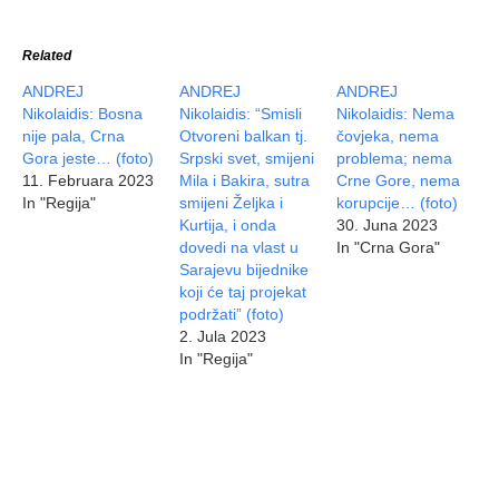
Related
ANDREJ
ANDREJ
ANDREJ
Nikolaidis: Bosna
Nikolaidis: “Smisli
Nikolaidis: Nema
nije pala, Crna
Otvoreni balkan tj.
čovjeka, nema
Gora jeste… (foto)
Srpski svet, smijeni
problema; nema
11. Februara 2023
Mila i Bakira, sutra
Crne Gore, nema
In "Regija"
smijeni Željka i
korupcije… (foto)
Kurtija, i onda
30. Juna 2023
dovedi na vlast u
In "Crna Gora"
Sarajevu bijednike
koji će taj projekat
podržati” (foto)
2. Jula 2023
In "Regija"