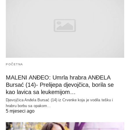
POČETNA
MALENI ANĐEO: Umrla hrabra ANĐELA
Bursać (14)- Prelijepa djevojčica, borila se
kao lavica sa leukemijom…
Djevojčica Anđela Bursać (14) iz Crvenke koja je vodila tešku i
hrabru borbu sa opakom…
5 mjeseci ago