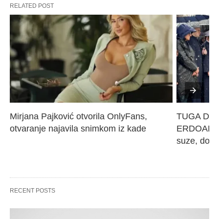
RELATED POST
Mirjana Pajković otvorila OnlyFans, 
TUGA DO N
otvaranje najavila snimkom iz kade
ERDOANA M
suze, dove
RECENT POSTS