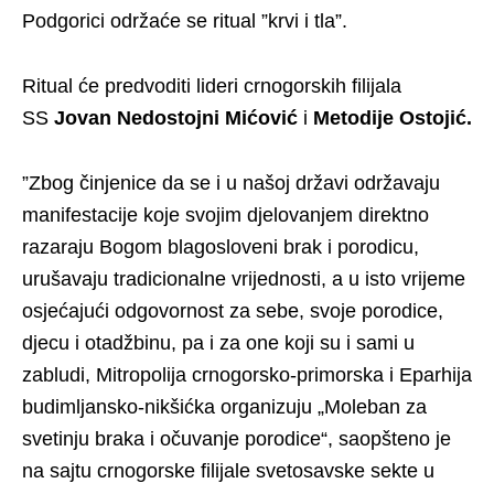
Podgorici održaće se ritual ”krvi i tla”.
Ritual će predvoditi lideri crnogorskih filijala
SS
Jovan Nedostojni Mićović
i
Metodije Ostojić.
”Zbog činjenice da se i u našoj državi održavaju
manifestacije koje svojim djelovanjem direktno
razaraju Bogom blagosloveni brak i porodicu,
urušavaju tradicionalne vrijednosti, a u isto vrijeme
osjećajući odgovornost za sebe, svoje porodice,
djecu i otadžbinu, pa i za one koji su i sami u
zabludi, Mitropolija crnogorsko-primorska i Eparhija
budimljansko-nikšićka organizuju „Moleban za
svetinju braka i očuvanje porodice“, saopšteno je
na sajtu crnogorske filijale svetosavske sekte u