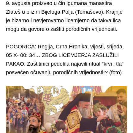
9. avgusta proizveo u čin igumana manastira
Zlateš u blizini Bijeloga Polja (Tomaševo). Krajnje
je bizarno i nevjerovatno licemjerno da takva lica
mogu da govore o zaštiti porodičnih vrijednosti.
POGORICA: Regija, Crna Hronika, vijesti, srijeda,
05 X- 00: 34… ZBOG LICEMJERJA ZASLUŽILI
PAKAO: Zaštitinici pedofila najavili ritual ”krvi i tla”
posvećen očuvanju porodičnih vrijednosti!? (foto)