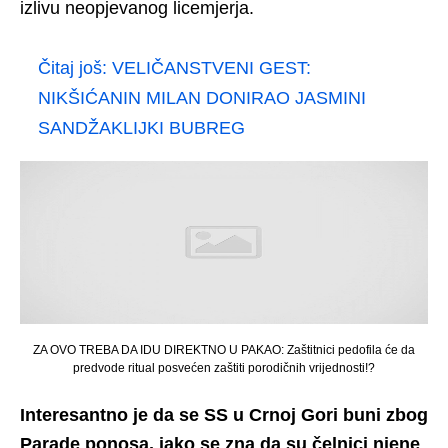
izlivu neopjevanog licemjerja.
Čitaj još:
VELIČANSTVENI GEST:
NIKŠIĆANIN MILAN DONIRAO JASMINI
SANDŽAKLIJKI BUBREG
ZA OVO TREBA DA IDU DIREKTNO U PAKAO: Zaštitnici pedofila će da
predvode ritual posvećen zaštiti porodičnih vrijednosti!?
Interesantno je da se SS u Crnoj Gori buni zbog
Parade ponosa, iako se zna da su čelnici njene