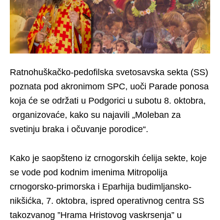
Ratnohuškačko-pedofilska svetosavska sekta (SS)
poznata pod akronimom SPC, uoči Parade ponosa
koja će se održati u Podgorici u subotu 8. oktobra,
organizovaće, kako su najavili „Moleban za
svetinju braka i očuvanje porodice“.
Kako je saopšteno iz crnogorskih ćelija sekte, koje
se vode pod kodnim imenima Mitropolija
crnogorsko-primorska i Eparhija budimljansko-
nikšićka, 7. oktobra, ispred operativnog centra SS
takozvanog ”Hrama Hristovog vaskrsenja” u