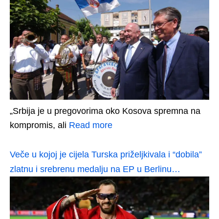
„Srbija je u pregovorima oko Kosova spremna na
kompromis, ali
Read more
Veče u kojoj je cijela Turska priželjkivala i “dobila”
zlatnu i srebrenu medalju na EP u Berlinu…