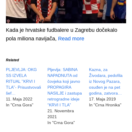
Kada je hrvatske fudbalere u Zagrebu dočekalo
pola miliona navijača,
Read more
Related
PLJEVLJA: OKG
Pljevlja: SABINA
Kazna, za
SS IZVELA
NAPADNUTA od
Živodara, pedofila
RITUAL ’’KRVI I
čovjeka koji javno
iz Novog Pazara,
TLA’’- Prisustvovali
PROPAGIRA
osuđen je na pet
šef…
NASILJE i zastupa
godina, zatvora…
11. Maja 2022
retrogradne ideje
17. Maja 2019
In "Crna Gora"
“KRVI I TLA”
In "Crna Hronika"
21. Novembra
2021
In "Crna Gora"