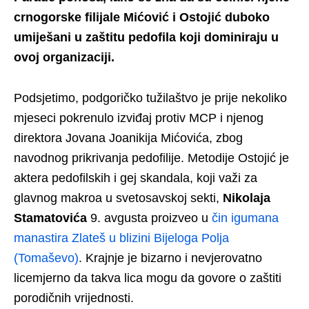
crnogorske filijale Mićović i Ostojić duboko
umiješani u zaštitu pedofila koji dominiraju u
ovoj organizaciji.
Podsjetimo, podgoričko tužilaštvo je prije nekoliko
mjeseci pokrenulo izviđaj protiv MCP i njenog
direktora Jovana Joanikija Mićovića, zbog
navodnog prikrivanja pedofilije. Metodije Ostojić je
aktera pedofilskih i gej skandala, koji važi za
glavnog makroa u svetosavskoj sekti,
Nikolaja
Stamatovića
9. avgusta proizveo u
čin igumana
manastira Zlateš u blizini Bijeloga Polja
(Tomaševo)
. Krajnje je bizarno i nevjerovatno
licemjerno da takva lica mogu da govore o zaštiti
porodičnih vrijednosti.