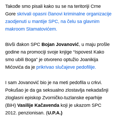
Takođe smo pisali kako su se na teritoriji Crne
Gore
skrivali opasni članovi kriminalne organizacije
zaodjenuti u mantije SPC, na čelu sa glavnim
makroom Stamatovićem.
Bivši đakon SPC
Bojan Jovanović
, u maju prošle
godine na promociji svoje knjige “Ispovest Kako
smo ubili Boga” je otvoreno optužio Joanikija
Mićovića da je
prikrivao slučajeve pedofilije.
I sam Jovanović bio je na meti pedofila u crkvi.
Pokušao je da ga seksualno zlostavlja nekadašnji
zloglasni episkop Zvorničko-tuzlanske eparhije
(BiH)
Vasilije Kačavenda
koji je ukazom SPC
2012. penzionisan. (
U.P.A.)