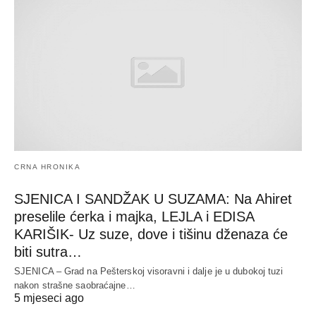
CRNA HRONIKA
SJENICA I SANDŽAK U SUZAMA: Na Ahiret
preselile ćerka i majka, LEJLA i EDISA
KARIŠIK- Uz suze, dove i tišinu dženaza će
biti sutra…
SJENICA – Grad na Pešterskoj visoravni i dalje je u dubokoj tuzi
nakon strašne saobraćajne…
5 mjeseci ago