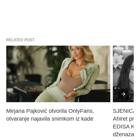
RELATED POST
Mirjana Pajković otvorila OnlyFans, 
SJENICA 
otvaranje najavila snimkom iz kade
Ahiret pres
EDISA KARI
dženaza će