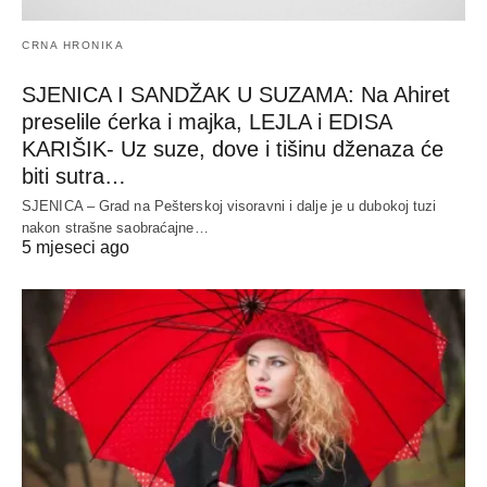
CRNA HRONIKA
SJENICA I SANDŽAK U SUZAMA: Na Ahiret
preselile ćerka i majka, LEJLA i EDISA
KARIŠIK- Uz suze, dove i tišinu dženaza će
biti sutra…
SJENICA – Grad na Pešterskoj visoravni i dalje je u dubokoj tuzi
nakon strašne saobraćajne…
5 mjeseci ago