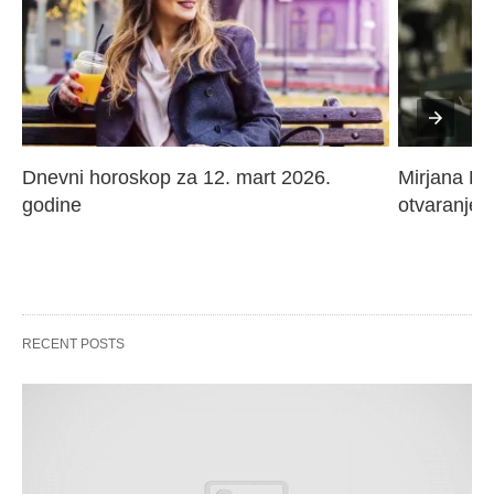
Dnevni horoskop za 12. mart 2026. 
Mirjana Paj
godine
otvaranje 
RECENT POSTS