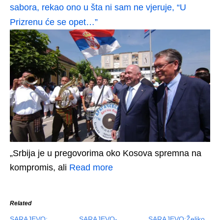
sabora, rekao ono u šta ni sam ne vjeruje, “U
Prizrenu će se opet…”
„Srbija je u pregovorima oko Kosova spremna na
kompromis, ali
Read more
Related
SARAJEVO:
SARAJEVO-
SARAJEVO:Željko