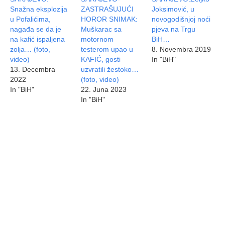
Snažna eksplozija
ZASTRAŠUJUĆI
Joksimović, u
u Pofalićima,
HOROR SNIMAK:
novogodišnjoj noći
nagađa se da je
Muškarac sa
pjeva na Trgu
na kafić ispaljena
motornom
BiH…
zolja… (foto,
testerom upao u
8. Novembra 2019
video)
KAFIĆ, gosti
In "BiH"
13. Decembra
uzvratili žestoko…
2022
(foto, video)
In "BiH"
22. Juna 2023
In "BiH"