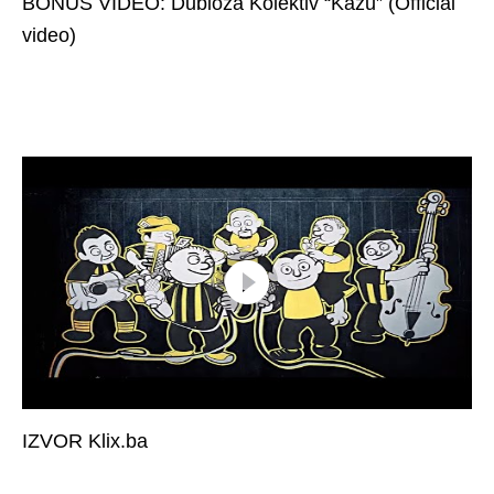
BONUS VIDEO: Dubioza Kolektiv “Kažu” (Official
video)
IZVOR Klix.ba