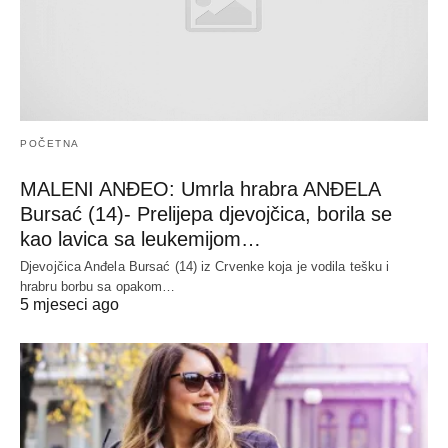
POČETNA
MALENI ANĐEO: Umrla hrabra ANĐELA
Bursać (14)- Prelijepa djevojčica, borila se
kao lavica sa leukemijom…
Djevojčica Anđela Bursać (14) iz Crvenke koja je vodila tešku i
hrabru borbu sa opakom…
5 mjeseci ago