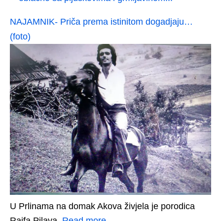
NAJAMNIK- Priča prema istinitom dogadjaju…
(foto)
U Prlinama na domak Akova živjela je porodica
Raifa Pilava.
Read more