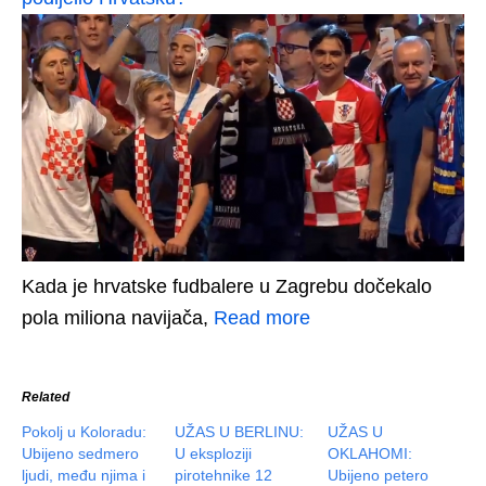
Kada je hrvatske fudbalere u Zagrebu dočekalo
pola miliona navijača,
Read more
Related
Pokolj u Koloradu:
UŽAS U BERLINU:
UŽAS U
Ubijeno sedmero
U eksploziji
OKLAHOMI:
ljudi, među njima i
pirotehnike 12
Ubijeno petero