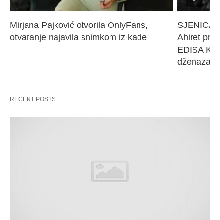
Mirjana Pajković otvorila OnlyFans, 
SJENICA 
otvaranje najavila snimkom iz kade
Ahiret pres
EDISA KARI
dženaza će
RECENT POSTS