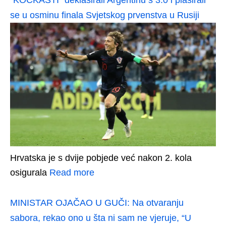
“KOCKASTI” deklasirali Argentinu s 3:0 i plasirali
se u osminu finala Svjetskog prvenstva u Rusiji
Hrvatska je s dvije pobjede već nakon 2. kola
osigurala
Read more
MINISTAR OJAČAO U GUČI: Na otvaranju
sabora, rekao ono u šta ni sam ne vjeruje, “U