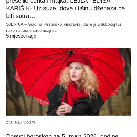
preselile ćerka i majka, LEJLA i EDISA
KARIŠIK- Uz suze, dove i tišinu dženaza će
biti sutra…
SJENICA – Grad na Pešterskoj visoravni i dalje je u dubokoj tuzi
nakon strašne saobraćajne…
5 mjeseci ago
ZANIMLJIVOSTI
Dnevni horoskop za 5. mart 2026. godine