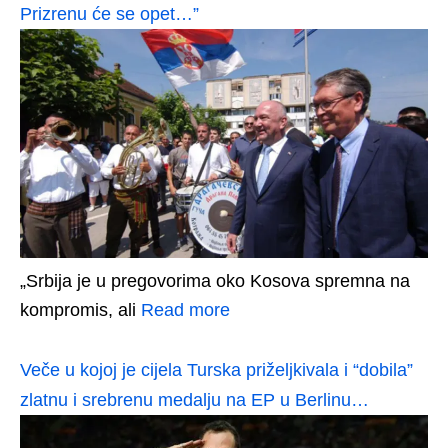
Prizrenu će se opet…”
„Srbija je u pregovorima oko Kosova spremna na
kompromis, ali
Read more
Veče u kojoj je cijela Turska priželjkivala i “dobila”
zlatnu i srebrenu medalju na EP u Berlinu…