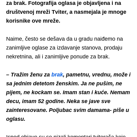
za brak. Fotografija oglasa je objavljena i na
društvenoj mreži Tviter, a nasmejala je mnoge
korisnike ove mreže.
Naime, često se dešava da u gradu naiđemo na
zanimljive oglase za izdavanje stanova, prodaju
nekretnina, ali i zanimljive ponude za brak.
– Tražim ženu za
brak
, pametnu, vrednu, može i
sa jednim detetom ženskim. Ja ne pušim, ne
pijem, ne kockam se. Imam stan i kuće. Nemam
decu, imam 52 godine. Neka se jave sve
zainteresovane. Poljubac svim damama- piše u
oglasu.
Ispod objave su se nizali komentari tviteraša koje