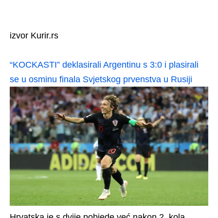
izvor Kurir.rs
“KOCKASTI” deklasirali Argentinu s 3:0 i plasirali
se u osminu finala Svjetskog prvenstva u Rusiji
Hrvatska je s dvije pobjede već nakon 2. kola