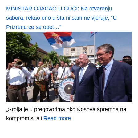
MINISTAR OJAČAO U GUČI: Na otvaranju
sabora, rekao ono u šta ni sam ne vjeruje, “U
Prizrenu će se opet…”
„Srbija je u pregovorima oko Kosova spremna na
kompromis, ali
Read more