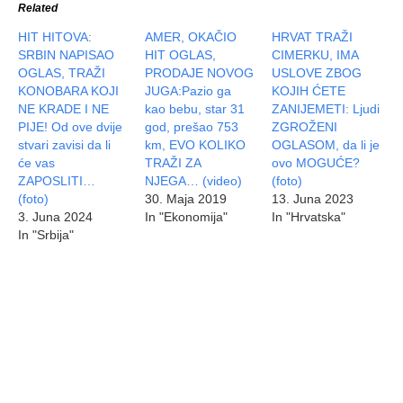
Related
HIT HITOVA:
AMER, OKAČIO
HRVAT TRAŽI
SRBIN NAPISAO
HIT OGLAS,
CIMERKU, IMA
OGLAS, TRAŽI
PRODAJE NOVOG
USLOVE ZBOG
KONOBARA KOJI
JUGA:Pazio ga
KOJIH ĆETE
NE KRADE I NE
kao bebu, star 31
ZANIJEMETI: Ljudi
PIJE! Od ove dvije
god, prešao 753
ZGROŽENI
stvari zavisi da li
km, EVO KOLIKO
OGLASOM, da li je
će vas
TRAŽI ZA
ovo MOGUĆE?
ZAPOSLITI…
NJEGA… (video)
(foto)
(foto)
30. Maja 2019
13. Juna 2023
3. Juna 2024
In "Ekonomija"
In "Hrvatska"
In "Srbija"