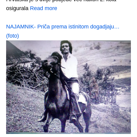
osigurala
Read more
NAJAMNIK- Priča prema istinitom dogadjaju…
(foto)