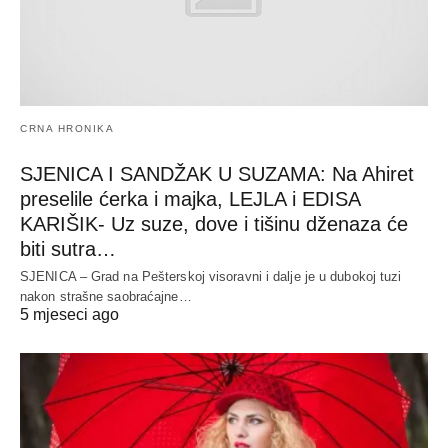
CRNA HRONIKA
SJENICA I SANDŽAK U SUZAMA: Na Ahiret
preselile ćerka i majka, LEJLA i EDISA
KARIŠIK- Uz suze, dove i tišinu dženaza će
biti sutra…
SJENICA – Grad na Pešterskoj visoravni i dalje je u dubokoj tuzi
nakon strašne saobraćajne…
5 mjeseci ago