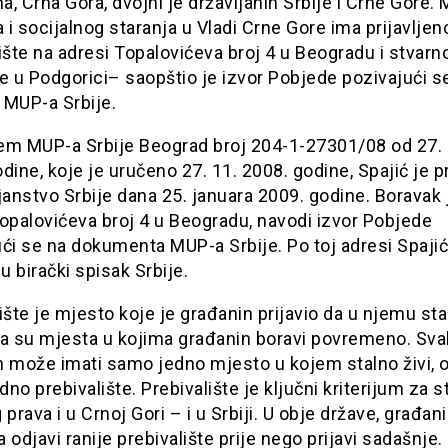
ma, Crna Gora, dvojni je državljanin Srbije i Crne Gore. 
a i socijalnog staranja u Vladi Crne Gore ima prijavljen
ište na adresi Topalovićeva broj 4 u Beogradu i stvarn
e u Podgorici– saopštio je izvor Pobjede pozivajući s
 MUP-a Srbije.
em MUP-a Srbije Beograd broj 204-1-27301/08 od 27. 
dine, koje je uručeno 27. 11. 2008. godine, Spajić je p
janstvo Srbije dana 25. januara 2009. godine. Boravak 
opalovićeva broj 4 u Beogradu, navodi izvor Pobjede
ći se na dokumenta MUP-a Srbije. Po toj adresi Spajić
 u birački spisak Srbije.
ište je mjesto koje je građanin prijavio da u njemu stal
ta su mjesta u kojima građanin boravi povremeno. Sva
n može imati samo jedno mjesto u kojem stalno živi,
no prebivalište. Prebivalište je ključni kriterijum za s
 prava i u Crnoj Gori – i u Srbiji. U obje države, građani
 odjavi ranije prebivalište prije nego prijavi sadašnje.