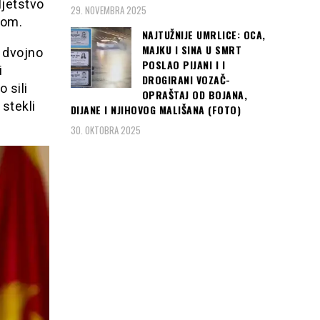
ljetstvo
29. NOVEMBRA 2025
vom.
NAJTUŽNIJE UMRLICE: OCA,
MAJKU I SINA U SMRT
 dvojno
POSLAO PIJANI I I
i
DROGIRANI VOZAČ-
 sili
OPRAŠTAJ OD BOJANA,
stekli
DIJANE I NJIHOVOG MALIŠANA (FOTO)
30. OKTOBRA 2025