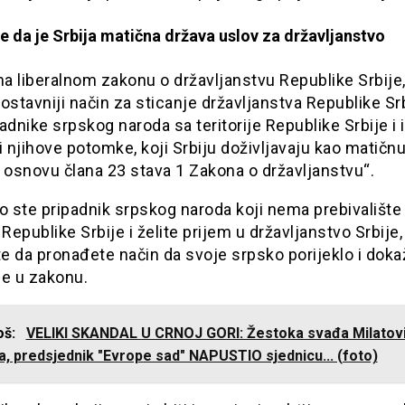
e da je Srbija matična država uslov za državljanstvo
a liberalnom zakonu o državljanstvu Republike Srbije
ostavniji način za sticanje državljanstva Republike Sr
adnike srpskog naroda sa teritorije Republike Srbije i 
i njihove potomke, koji Srbiju doživljavaju kao matičnu
 osnovu člana 23 stava 1 Zakona o državljanstvu“.
o ste pripadnik srpskog naroda koji nema prebivalište
ji Republike Srbije i želite prijem u državljanstvo Srbije,
e da pronađete način da svoje srpsko porijeklo i doka
se u zakonu.
još:
VELIKI SKANDAL U CRNOJ GORI: Žestoka svađa Milatovi
a, predsjednik "Evrope sad" NAPUSTIO sjednicu... (foto)