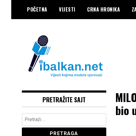
Skip
POČETNA
VIJESTI
CRNA HRONIKA
Z
to
content
Vaše Pravo, Vaš Portal
IBALKAN
MILO
PRETRAŽITE SAJT
bio 
Pretraga: