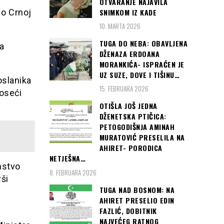
OTVARANJE NAJAVILA
SNIMKOM IZ KADE
 o Crnoj
10. MARTA 2026
TUGA DO NEBA: OBAVLJENA
ra
DŽENAZA ERDOANA
MORANKIĆA- ISPRAĆEN JE
UZ SUZE, DOVE I TIŠINU…
oslanika
15. FEBRUARA 2026
oseći
OTIŠLA JOŠ JEDNA
DŽENETSKA PTIČICA:
PETOGODIŠNJA AMINAH
MURATOVIĆ PRESELILA NA
AHIRET- PORODICA
NETJEŠNA…
nstvo
8. FEBRUARA 2026
ši
TUGA NAD BOSNOM: NA
AHIRET PRESELIO EDIN
FAZLIĆ, DOBITNIK
NAJVEĆEG RATNOG