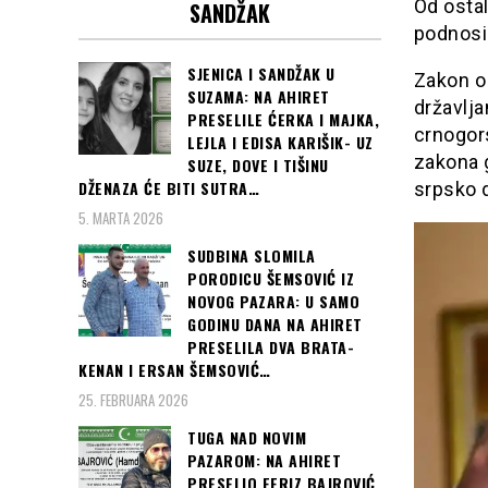
Od ostal
SANDŽAK
podnosi
SJENICA I SANDŽAK U
Zakon o
SUZAMA: NA AHIRET
državlja
PRESELILE ĆERKA I MAJKA,
crnogors
LEJLA I EDISA KARIŠIK- UZ
zakona g
SUZE, DOVE I TIŠINU
DŽENAZA ĆE BITI SUTRA…
srpsko d
5. MARTA 2026
SUDBINA SLOMILA
PORODICU ŠEMSOVIĆ IZ
NOVOG PAZARA: U SAMO
GODINU DANA NA AHIRET
PRESELILA DVA BRATA-
KENAN I ERSAN ŠEMSOVIĆ…
25. FEBRUARA 2026
TUGA NAD NOVIM
PAZAROM: NA AHIRET
PRESELIO FERIZ BAJROVIĆ