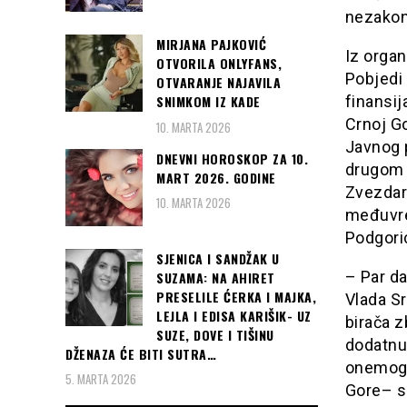
nezakon
MIRJANA PAJKOVIĆ
Iz organ
OTVORILA ONLYFANS,
Pobjedi
OTVARANJE NAJAVILA
finansij
SNIMKOM IZ KADE
Crnoj G
10. MARTA 2026
Javnog 
DNEVNI HOROSKOP ZA 10.
drugom 
MART 2026. GODINE
Zvezdari
10. MARTA 2026
međuvre
Podgoric
SJENICA I SANDŽAK U
– Par da
SUZAMA: NA AHIRET
PRESELILE ĆERKA I MAJKA,
Vlada S
LEJLA I EDISA KARIŠIK- UZ
birača z
SUZE, DOVE I TIŠINU
dodatnu 
DŽENAZA ĆE BITI SUTRA…
onemogu
5. MARTA 2026
Gore– s