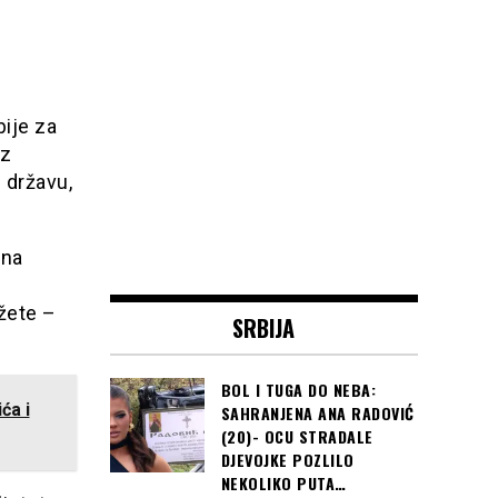
,
bije za
iz
 državu,
 na
žete –
SRBIJA
BOL I TUGA DO NEBA:
ća i
SAHRANJENA ANA RADOVIĆ
(20)- OCU STRADALE
DJEVOJKE POZLILO
NEKOLIKO PUTA…