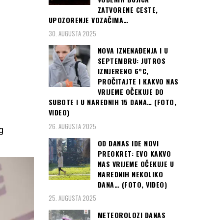
ZATVORENE CESTE,
UPOZORENJE VOZAČIMA…
30. AUGUSTA 2025
NOVA IZNENAĐENJA I U
SEPTEMBRU: JUTROS
IZMJERENO 6°C,
PROČITAJTE I KAKVO NAS
VRIJEME OČEKUJE DO
SUBOTE I U NAREDNIH 15 DANA… (FOTO,
VIDEO)
26. AUGUSTA 2025
g
OD DANAS IDE NOVI
PREOKRET: EVO KAKVO
NAS VRIJEME OČEKUJE U
NAREDNIH NEKOLIKO
DANA… (FOTO, VIDEO)
25. AUGUSTA 2025
METEOROLOZI DANAS