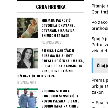
CRNA HRONIKA
Pitanje 
Gori tra
MIRJANA PAJKOVIĆ
Po zakon
OTVORILA ONLYFANS,
prethodn
OTVARANJE NAJAVILA
SNIMKOM IZ KADE
Spajić j
10. MARTA 2026
Petra I
SJENICA I SANDŽAK U
više det
SUZAMA: NA AHIRET
PRESELILE ĆERKA I MAJKA,
LEJLA I EDISA KARIŠIK- UZ
Čitaj 
SUZE, DOVE I TIŠINU
DŽENAZA ĆE BITI SUTRA…
Prema p
5. MARTA 2026
Srbije 
SUDBINA SLOMILA
zakon.
PORODICU ŠEMSOVIĆ IZ
NOVOG PAZARA: U SAMO
– Spajić
GODINU DANA NA AHIRET