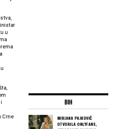
stva,
inistar
tu u
ama
 prema
a
 u
šta,
zom
BIH
i
u Crne
MIRJANA PAJKOVIĆ
OTVORILA ONLYFANS,