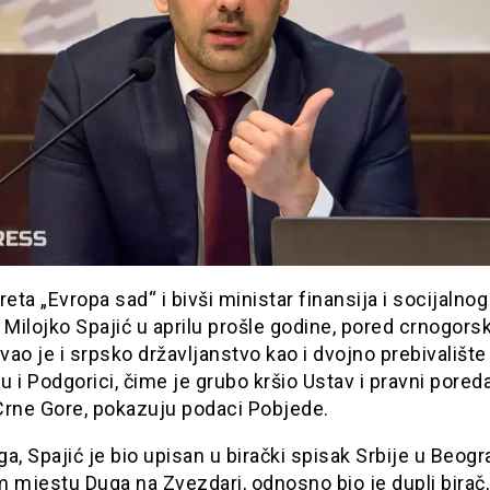
reta „Evropa sad“ i bivši ministar finansija i socijalnog
 Milojko Spajić u aprilu prošle godine, pored crnogors
ao je i srpsko državljanstvo kao i dvojno prebivalište
 i Podgorici, čime je grubo kršio Ustav i pravni pored
Crne Gore, pokazuju podaci Pobjede.
a, Spajić je bio upisan u birački spisak Srbije u Beog
 mjestu Duga na Zvezdari, odnosno bio je dupli birač,