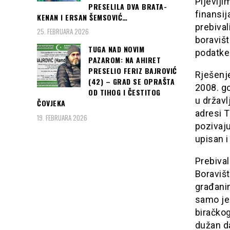
Pljevlji
PRESELILA DVA BRATA-
finansij
KENAN I ERSAN ŠEMSOVIĆ…
prebival
25. FEBRUARA 2026
boravišt
TUGA NAD NOVIM
podatke
PAZAROM: NA AHIRET
PRESELIO FERIZ BAJROVIĆ
Rješenj
(42) – GRAD SE OPRAŠTA
2008. go
OD TIHOG I ČESTITOG
u državl
ČOVJEKA
adresi T
19. FEBRUARA 2026
pozivaju
upisan i
Prebival
Boraviš
građani
samo jed
biračkog
dužan da