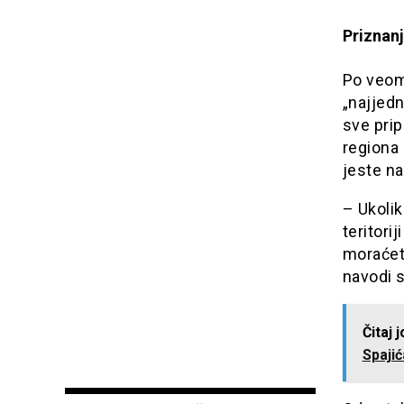
Priznanj
Po veom
„najjedn
sve prip
regiona 
jeste na
– Ukolik
teritori
moraćet
navodi 
Čitaj 
Spajić