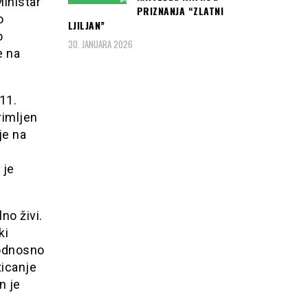
Ministar
PRIZNANJA “ZLATNI
o
LJILJAN”
o
30. JANUARA 2026
e na
11.
rimljen
je na
 je
no živi.
ki
 odnosno
ticanje
n je