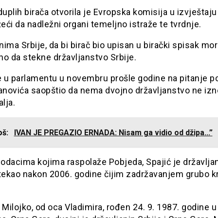
duplih birača otvorila je Evropska komisija u izvještaju
žeći da nadležni organi temeljno istraže te tvrdnje.
ima Srbije, da bi birač bio upisan u birački spisak mo
o da stekne državljanstvo Srbije.
e u parlamentu u novembru prošle godine na pitanje p
vanovića saopštio da nema dvojno državljanstvo ne izn
alja.
još:
IVAN JE PREGAZIO ERNADA: Nisam ga vidio od džipa...”
odacima kojima raspolaže Pobjeda, Spajić je državlja
stekao nakon 2006. godine čijim zadržavanjem grubo kr
 Milojko, od oca Vladimira, rođen 24. 9. 1987. godine u