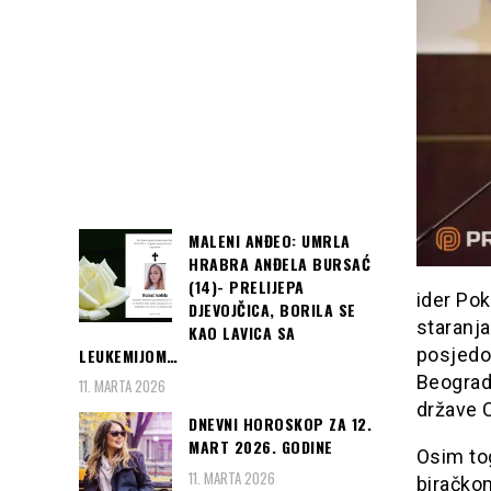
MALENI ANĐEO: UMRLA
HRABRA ANĐELA BURSAĆ
(14)- PRELIJEPA
ider Pok
DJEVOJČICA, BORILA SE
staranja
KAO LAVICA SA
posjedov
LEUKEMIJOM…
Beogradu
11. MARTA 2026
države 
DNEVNI HOROSKOP ZA 12.
MART 2026. GODINE
Osim tog
11. MARTA 2026
biračkom