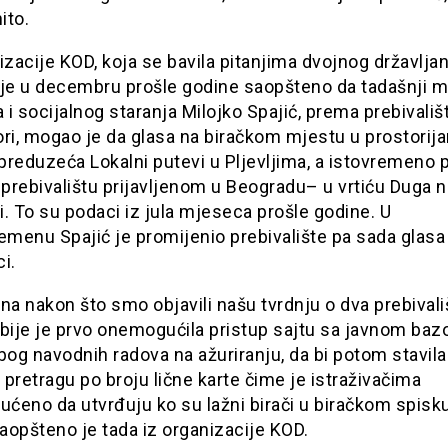
ito.
izacije KOD, koja se bavila pitanjima dvojnog državljan
 je u decembru prošle godine saopšteno da tadašnji m
a i socijalnog staranja Milojko Spajić, prema prebivališ
ori, mogao je da glasa na biračkom mjestu u prostorij
preduzeća Lokalni putevi u Pljevljima, a istovremeno
prebivalištu prijavljenom u Beogradu– u vrtiću Duga n
. To su podaci iz jula mjeseca prošle godine. U
menu Spajić je promijenio prebivalište pa sada glasa
i.
na nakon što smo objavili našu tvrdnju o dva prebivali
rbije je prvo onemogućila pristup sajtu sa javnom ba
bog navodnih radova na ažuriranju, da bi potom stavila 
pretragu po broju lične karte čime je istraživačima
ćeno da utvrđuju ko su lažni birači u biračkom spisk
aopšteno je tada iz organizacije KOD.