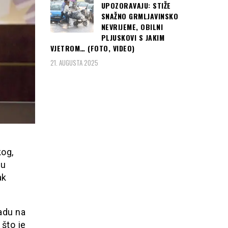
UPOZORAVAJU: STIŽE
SNAŽNO GRMLJAVINSKO
NEVRIJEME, OBILNI
PLJUSKOVI S JAKIM
VJETROM… (FOTO, VIDEO)
21. AUGUSTA 2025
kog,
 u
ak
radu na
 što je