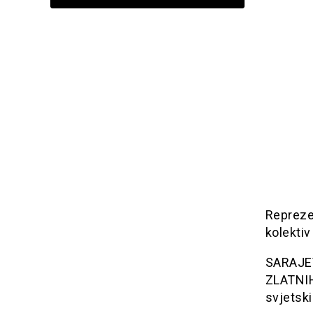
Reprezen
kolekti
SARAJEVO
ZLATNIH 
svjetski