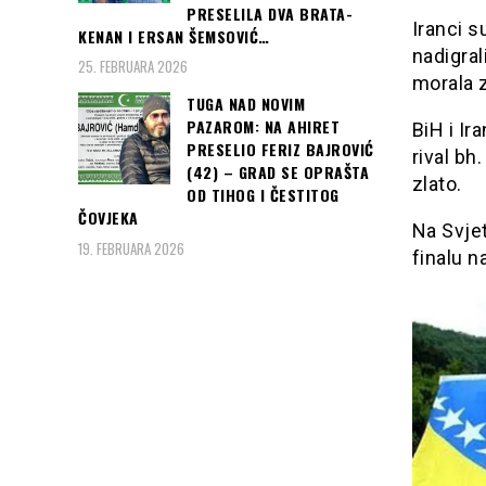
PRESELILA DVA BRATA-
Iranci s
KENAN I ERSAN ŠEMSOVIĆ…
nadigrali
25. FEBRUARA 2026
morala 
TUGA NAD NOVIM
PAZAROM: NA AHIRET
BiH i Ir
PRESELIO FERIZ BAJROVIĆ
rival bh
(42) – GRAD SE OPRAŠTA
zlato.
OD TIHOG I ČESTITOG
ČOVJEKA
Na Svje
19. FEBRUARA 2026
finalu n