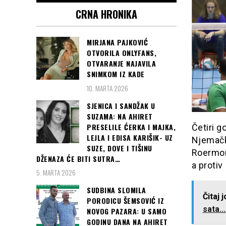
CRNA HRONIKA
MIRJANA PAJKOVIĆ
OTVORILA ONLYFANS,
OTVARANJE NAJAVILA
SNIMKOM IZ KADE
10. MARTA 2026
SJENICA I SANDŽAK U
SUZAMA: NA AHIRET
PRESELILE ĆERKA I MAJKA,
Četiri g
LEJLA I EDISA KARIŠIK- UZ
Njemačk
SUZE, DOVE I TIŠINU
Roermond
DŽENAZA ĆE BITI SUTRA…
a protiv 
5. MARTA 2026
SUDBINA SLOMILA
Čitaj 
PORODICU ŠEMSOVIĆ IZ
sata..
NOVOG PAZARA: U SAMO
GODINU DANA NA AHIRET