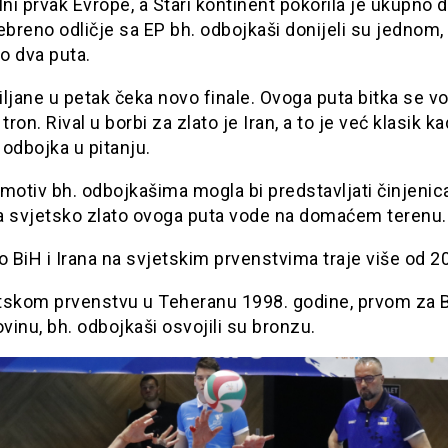
lni prvak Evrope, a Stari kontinent pokorila je ukupno 
ebreno odličje sa EP bh. odbojkaši donijeli su jednom,
o dva puta.
jiljane u petak čeka novo finale. Ovoga puta bitka se vo
tron. Rival u borbi za zlato je Iran, a to je već klasik ka
odbojka u pitanju.
motiv bh. odbojkašima mogla bi predstavljati činjenic
a svjetsko zlato ovoga puta vode na domaćem terenu.
o BiH i Irana na svjetskim prvenstvima traje više od 2
tskom prvenstvu u Teheranu 1998. godine, prvom za 
inu, bh. odbojkaši osvojili su bronzu.