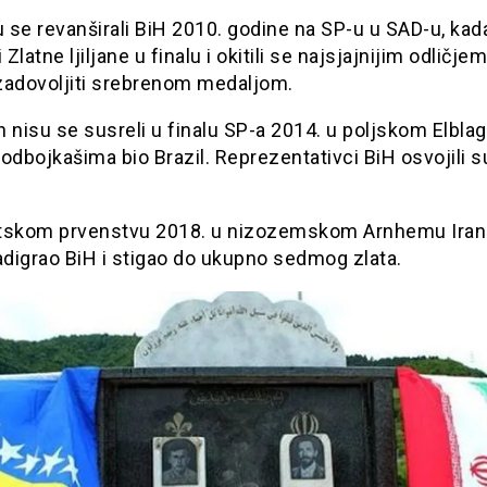
u se revanširali BiH 2010. godine na SP-u u SAD-u, kad
 Zlatne ljiljane u finalu i okitili se najsjajnijim odličje
zadovoljiti srebrenom medaljom.
an nisu se susreli u finalu SP-a 2014. u poljskom Elblag
. odbojkašima bio Brazil. Reprezentativci BiH osvojili s
tskom prvenstvu 2018. u nizozemskom Arnhemu Iran 
adigrao BiH i stigao do ukupno sedmog zlata.