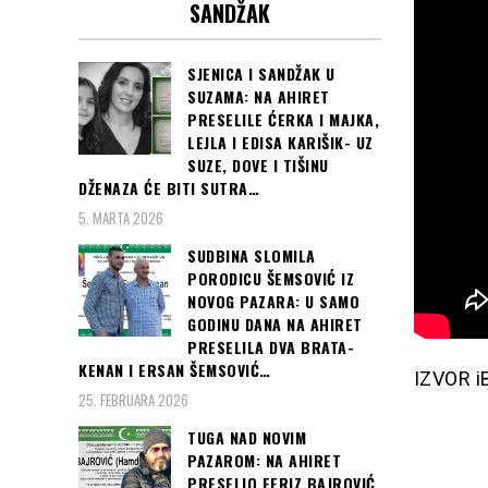
SANDŽAK
SJENICA I SANDŽAK U
SUZAMA: NA AHIRET
PRESELILE ĆERKA I MAJKA,
LEJLA I EDISA KARIŠIK- UZ
SUZE, DOVE I TIŠINU
DŽENAZA ĆE BITI SUTRA…
5. MARTA 2026
SUDBINA SLOMILA
PORODICU ŠEMSOVIĆ IZ
NOVOG PAZARA: U SAMO
GODINU DANA NA AHIRET
PRESELILA DVA BRATA-
KENAN I ERSAN ŠEMSOVIĆ…
IZVOR iB
25. FEBRUARA 2026
TUGA NAD NOVIM
PAZAROM: NA AHIRET
PRESELIO FERIZ BAJROVIĆ