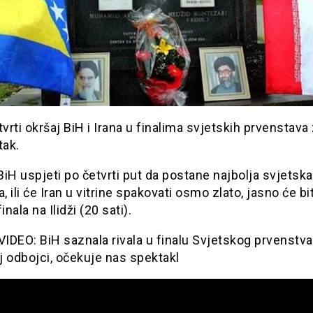
tvrti okršaj BiH i Irana u finalima svjetskih prvenstav
tak.
 BiH uspjeti po četvrti put da postane najbolja svjetska
a, ili će Iran u vitrine spakovati osmo zlato, jasno će bit
inala na Ilidži (20 sati).
IDEO: BiH saznala rivala u finalu Svjetskog prvenstva
 odbojci, očekuje nas spektakl