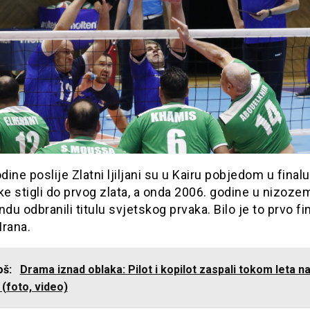
odine poslije Zlatni ljiljani su u Kairu pobjedom u finalu
e stigli do prvog zlata, a onda 2006. godine u nizoz
u odbranili titulu svjetskog prvaka. Bilo je to prvo fi
Irana.
još:
Drama iznad oblaka: Pilot i kopilot zaspali tokom leta na
. (foto, video)