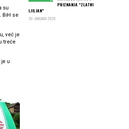
PRIZNANJA “ZLATNI
a su
LJILJAN”
m. BiH se
30. JANUARA 2026
u, već je
u treće
je u