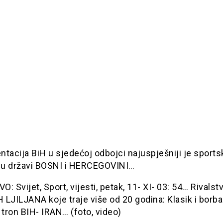
tacija BiH u sjedećoj odbojci najuspješniji je sports
v u državi BOSNI i HERCEGOVINI…
: Svijet, Sport, vijesti, petak, 11- XI- 03: 54… Rivalst
LJILJANA koje traje više od 20 godina: Klasik i borba
 tron BIH- IRAN… (foto, video)