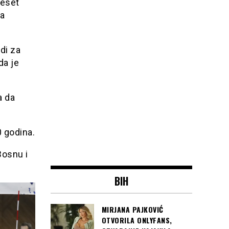
deset
 a
di za
da je
a da
0 godina.
Bosnu i
BIH
MIRJANA PAJKOVIĆ
OTVORILA ONLYFANS,