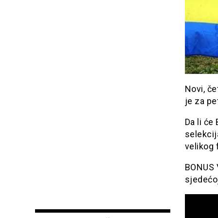
Novi, če
je za pe
Da li će
selekcij
velikog f
BONUS V
sjedećoj