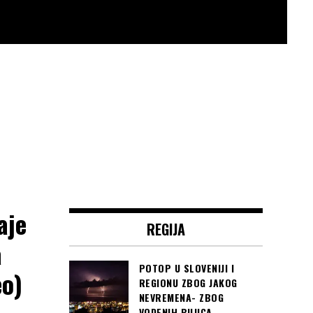
aje
REGIJA
a
POTOP U SLOVENIJI I
eo)
REGIONU ZBOG JAKOG
NEVREMENA- ZBOG
VODENIH BUJICA