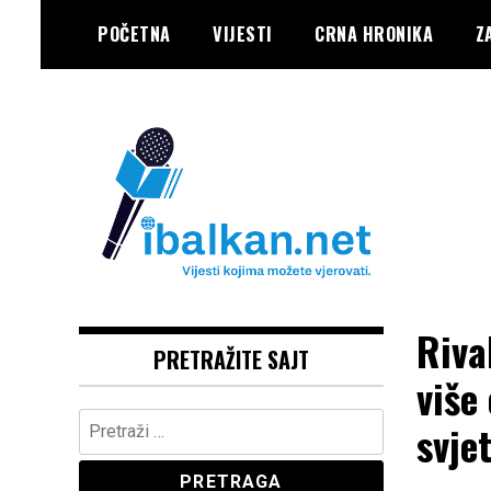
Skip
POČETNA
VIJESTI
CRNA HRONIKA
Z
to
content
Vaše Pravo, Vaš Portal
IBALKAN
Riva
PRETRAŽITE SAJT
više
Pretraga:
svje