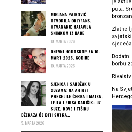
je aktue
puta. Sr
MIRJANA PAJKOVIĆ
bronzan
OTVORILA ONLYFANS,
OTVARANJE NAJAVILA
Zlatne l
SNIMKOM IZ KADE
svjetski 
10. MARTA 2026
sjedeća 
DNEVNI HOROSKOP ZA 10.
Dodatni 
MART 2026. GODINE
borbu z
10. MARTA 2026
Rivalstv
SJENICA I SANDŽAK U
Na Svje
SUZAMA: NA AHIRET
Hercegov
PRESELILE ĆERKA I MAJKA,
LEJLA I EDISA KARIŠIK- UZ
SUZE, DOVE I TIŠINU
DŽENAZA ĆE BITI SUTRA…
5. MARTA 2026