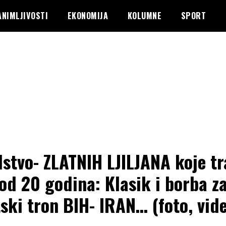
ANIMLJIVOSTI
EKONOMIJA
KOLUMNE
SPORT
lstvo- ZLATNIH LJILJANA koje tr
 od 20 godina: Klasik i borba z
tski tron BIH- IRAN… (foto, vid