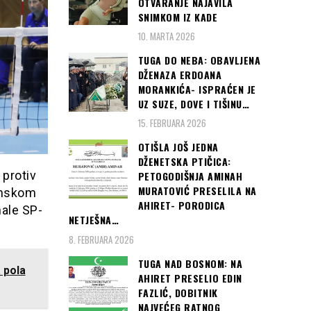
OTVARANJE NAJAVILA
SNIMKOM IZ KADE
10. MARTA 2026
TUGA DO NEBA: OBAVLJENA
DŽENAZA ERDOANA
MORANKIĆA- ISPRAĆEN JE
UZ SUZE, DOVE I TIŠINU…
15. FEBRUARA 2026
OTIŠLA JOŠ JEDNA
DŽENETSKA PTIČICA:
 protiv
PETOGODIŠNJA AMINAH
MURATOVIĆ PRESELILA NA
emskom
AHIRET- PORODICA
nale SP-
NETJEŠNA…
8. FEBRUARA 2026
TUGA NAD BOSNOM: NA
 pola
AHIRET PRESELIO EDIN
FAZLIĆ, DOBITNIK
NAJVEĆEG RATNOG